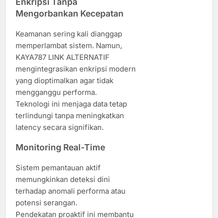
Enkripsi Tanpa
Mengorbankan Kecepatan
Keamanan sering kali dianggap
memperlambat sistem. Namun,
KAYA787 LINK ALTERNATIF
mengintegrasikan enkripsi modern
yang dioptimalkan agar tidak
mengganggu performa.
Teknologi ini menjaga data tetap
terlindungi tanpa meningkatkan
latency secara signifikan.
Monitoring Real-Time
Sistem pemantauan aktif
memungkinkan deteksi dini
terhadap anomali performa atau
potensi serangan.
Pendekatan proaktif ini membantu