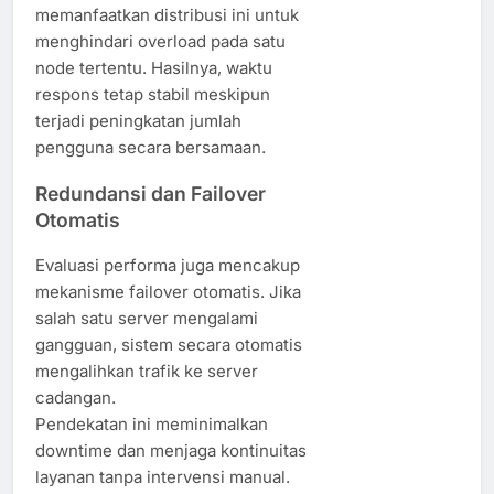
memanfaatkan distribusi ini untuk
menghindari overload pada satu
node tertentu. Hasilnya, waktu
respons tetap stabil meskipun
terjadi peningkatan jumlah
pengguna secara bersamaan.
Redundansi dan Failover
Otomatis
Evaluasi performa juga mencakup
mekanisme failover otomatis. Jika
salah satu server mengalami
gangguan, sistem secara otomatis
mengalihkan trafik ke server
cadangan.
Pendekatan ini meminimalkan
downtime dan menjaga kontinuitas
layanan tanpa intervensi manual.