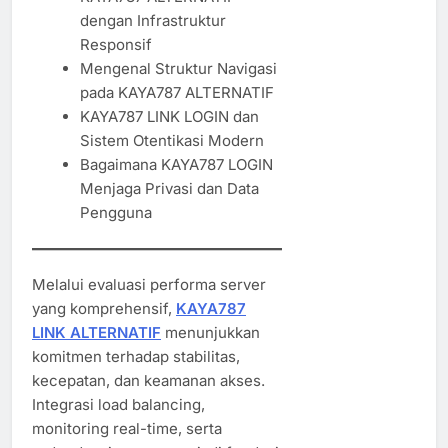
dengan Infrastruktur
Responsif
Mengenal Struktur Navigasi
pada KAYA787 ALTERNATIF
KAYA787 LINK LOGIN dan
Sistem Otentikasi Modern
Bagaimana KAYA787 LOGIN
Menjaga Privasi dan Data
Pengguna
Melalui evaluasi performa server
yang komprehensif,
KAYA787
LINK ALTERNATIF
menunjukkan
komitmen terhadap stabilitas,
kecepatan, dan keamanan akses.
Integrasi load balancing,
monitoring real-time, serta