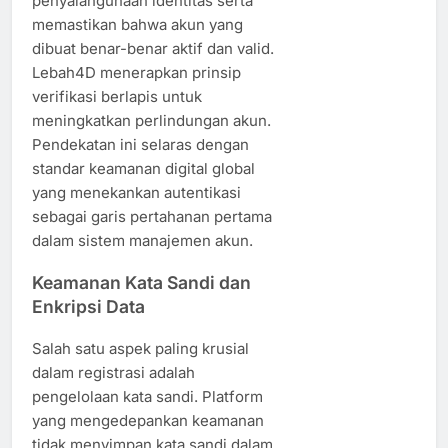
penyalahgunaan identitas serta
memastikan bahwa akun yang
dibuat benar-benar aktif dan valid.
Lebah4D menerapkan prinsip
verifikasi berlapis untuk
meningkatkan perlindungan akun.
Pendekatan ini selaras dengan
standar keamanan digital global
yang menekankan autentikasi
sebagai garis pertahanan pertama
dalam sistem manajemen akun.
Keamanan Kata Sandi dan
Enkripsi Data
Salah satu aspek paling krusial
dalam registrasi adalah
pengelolaan kata sandi. Platform
yang mengedepankan keamanan
tidak menyimpan kata sandi dalam