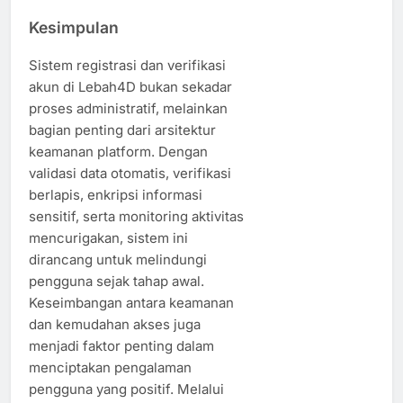
Kesimpulan
Sistem registrasi dan verifikasi
akun di Lebah4D bukan sekadar
proses administratif, melainkan
bagian penting dari arsitektur
keamanan platform. Dengan
validasi data otomatis, verifikasi
berlapis, enkripsi informasi
sensitif, serta monitoring aktivitas
mencurigakan, sistem ini
dirancang untuk melindungi
pengguna sejak tahap awal.
Keseimbangan antara keamanan
dan kemudahan akses juga
menjadi faktor penting dalam
menciptakan pengalaman
pengguna yang positif. Melalui