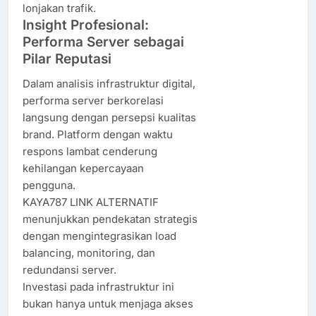
lonjakan trafik.
Insight Profesional:
Performa Server sebagai
Pilar Reputasi
Dalam analisis infrastruktur digital,
performa server berkorelasi
langsung dengan persepsi kualitas
brand. Platform dengan waktu
respons lambat cenderung
kehilangan kepercayaan
pengguna.
KAYA787 LINK ALTERNATIF
menunjukkan pendekatan strategis
dengan mengintegrasikan load
balancing, monitoring, dan
redundansi server.
Investasi pada infrastruktur ini
bukan hanya untuk menjaga akses