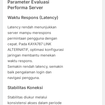
Parameter Evaluasi
Performa Server
Waktu Respons (Latency)
Latency rendah menunjukkan
server mampu merespons
permintaan pengguna dengan
cepat. Pada KAYA787 LINK
ALTERNATIF, optimasi konfigurasi
jaringan membantu menekan
waktu respons.
Semakin rendah latency, semakin
baik pengalaman login dan
navigasi pengguna.
Stabilitas Koneksi
Stabilitas diukur melalui
konsistensi akses dalam periode