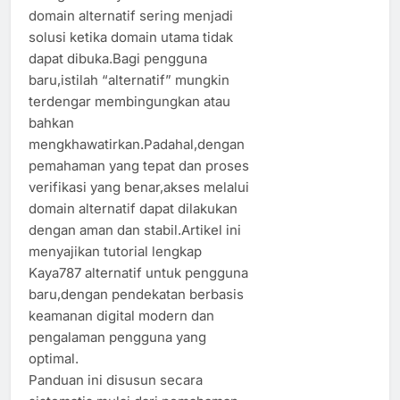
domain alternatif sering menjadi
solusi ketika domain utama tidak
dapat dibuka.Bagi pengguna
baru,istilah “alternatif” mungkin
terdengar membingungkan atau
bahkan
mengkhawatirkan.Padahal,dengan
pemahaman yang tepat dan proses
verifikasi yang benar,akses melalui
domain alternatif dapat dilakukan
dengan aman dan stabil.Artikel ini
menyajikan tutorial lengkap
Kaya787 alternatif untuk pengguna
baru,dengan pendekatan berbasis
keamanan digital modern dan
pengalaman pengguna yang
optimal.
Panduan ini disusun secara