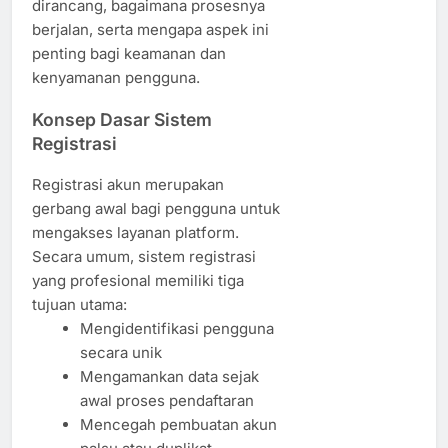
dirancang, bagaimana prosesnya
berjalan, serta mengapa aspek ini
penting bagi keamanan dan
kenyamanan pengguna.
Konsep Dasar Sistem
Registrasi
Registrasi akun merupakan
gerbang awal bagi pengguna untuk
mengakses layanan platform.
Secara umum, sistem registrasi
yang profesional memiliki tiga
tujuan utama:
Mengidentifikasi pengguna
secara unik
Mengamankan data sejak
awal proses pendaftaran
Mencegah pembuatan akun