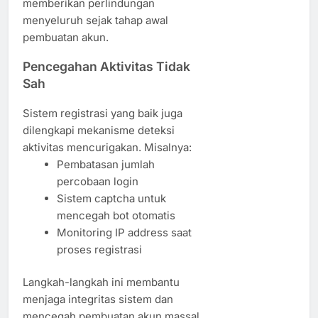
memberikan perlindungan
menyeluruh sejak tahap awal
pembuatan akun.
Pencegahan Aktivitas Tidak
Sah
Sistem registrasi yang baik juga
dilengkapi mekanisme deteksi
aktivitas mencurigakan. Misalnya:
Pembatasan jumlah
percobaan login
Sistem captcha untuk
mencegah bot otomatis
Monitoring IP address saat
proses registrasi
Langkah-langkah ini membantu
menjaga integritas sistem dan
mencegah pembuatan akun massal