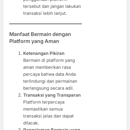
tersebut dan jangan lakukan
transaksi lebih lanjut.
Manfaat Bermain dengan
Platform yang Aman
Ketenangan Pikiran
Bermain di platform yang
aman memberikan rasa
percaya bahwa data Anda
terlindungi dan permainan
berlangsung secara adil.
Transaksi yang Transparan
Platform terpercaya
memastikan semua
transaksi jelas dan dapat
dilacak.
Pengalaman Bermain yang