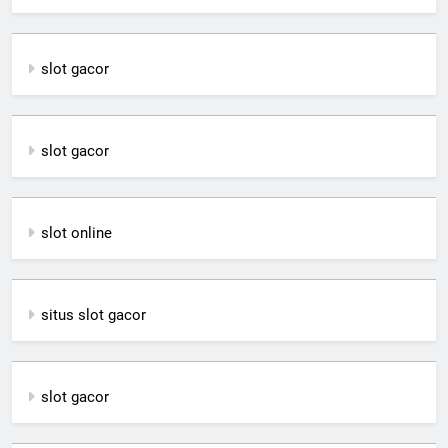
slot gacor
slot gacor
slot online
situs slot gacor
slot gacor