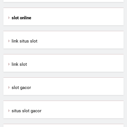
slot online
link situs slot
link slot
slot gacor
situs slot gacor