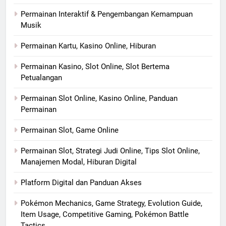
Permainan Interaktif & Pengembangan Kemampuan
Musik
Permainan Kartu, Kasino Online, Hiburan
Permainan Kasino, Slot Online, Slot Bertema
Petualangan
Permainan Slot Online, Kasino Online, Panduan
Permainan
Permainan Slot, Game Online
Permainan Slot, Strategi Judi Online, Tips Slot Online,
Manajemen Modal, Hiburan Digital
Platform Digital dan Panduan Akses
Pokémon Mechanics, Game Strategy, Evolution Guide,
Item Usage, Competitive Gaming, Pokémon Battle
Tactics