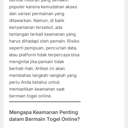
populer karena kemudahan akses
dan variasi permainan yang
ditawarkan. Namun, di balik
kenyamanan tersebut, ada
tantangan terkait keamanan yang
harus dihadapi oleh pemain. Risiko
seperti penipuan, pencurian data,
atau platform tidak terpercaya bisa
mengintai jika pemain tidak
berhati-hati. Artikel ini akan
membahas langkah-langkah yang
perlu Anda ketahui untuk
memastikan keamanan saat
bermain togel online.
Mengapa Keamanan Penting
dalam Bermain Togel Online?