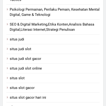
Psikologi Permainan, Perilaku Pemain, Kesehatan Mental
Digital, Game & Teknologi
SEO & Digital Marketing,Etika Konten,Analisis Bahasa
Digital,Literasi Internet,Strategi Penulisan
situs judi
situs judi slot
situs judi slot gacor
situs judi slot online
situs slot
situs slot gacor
situs slot gacor hari ini