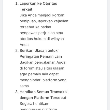
Laporkan ke Otoritas
Terkait
Jika Anda menjadi korban
penipuan, laporkan kejadian
tersebut ke badan
pengawas perjudian atau
otoritas hukum di wilayah
Anda.
Berikan Ulasan untuk
Peringatan Pemain Lain
Bagikan pengalaman Anda
di forum atau situs ulasan
agar pemain lain dapat
menghindari platform yang
sama.
Hentikan Semua Transaksi
dengan Platform Tersebut
Segera hentikan
penggunaan platform