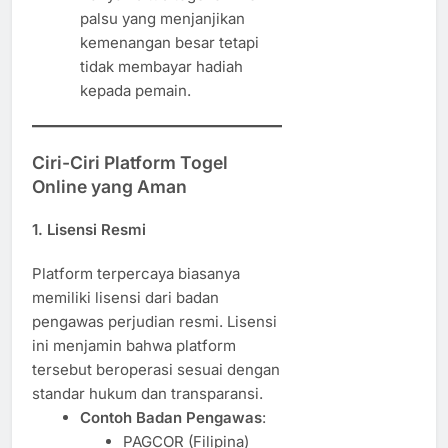
palsu yang menjanjikan
kemenangan besar tetapi
tidak membayar hadiah
kepada pemain.
Ciri-Ciri Platform Togel
Online yang Aman
1. Lisensi Resmi
Platform terpercaya biasanya
memiliki lisensi dari badan
pengawas perjudian resmi. Lisensi
ini menjamin bahwa platform
tersebut beroperasi sesuai dengan
standar hukum dan transparansi.
Contoh Badan Pengawas
:
PAGCOR (Filipina)