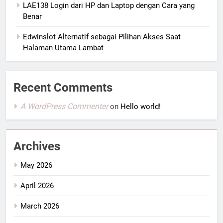
LAE138 Login dari HP dan Laptop dengan Cara yang
Benar
Edwinslot Alternatif sebagai Pilihan Akses Saat
Halaman Utama Lambat
Recent Comments
A WordPress Commenter
on
Hello world!
Archives
May 2026
April 2026
March 2026