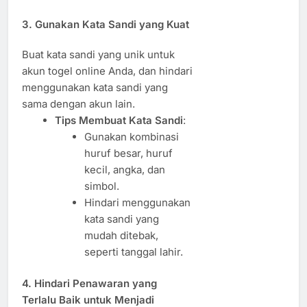
3. Gunakan Kata Sandi yang Kuat
Buat kata sandi yang unik untuk
akun togel online Anda, dan hindari
menggunakan kata sandi yang
sama dengan akun lain.
Tips Membuat Kata Sandi
:
Gunakan kombinasi
huruf besar, huruf
kecil, angka, dan
simbol.
Hindari menggunakan
kata sandi yang
mudah ditebak,
seperti tanggal lahir.
4. Hindari Penawaran yang
Terlalu Baik untuk Menjadi