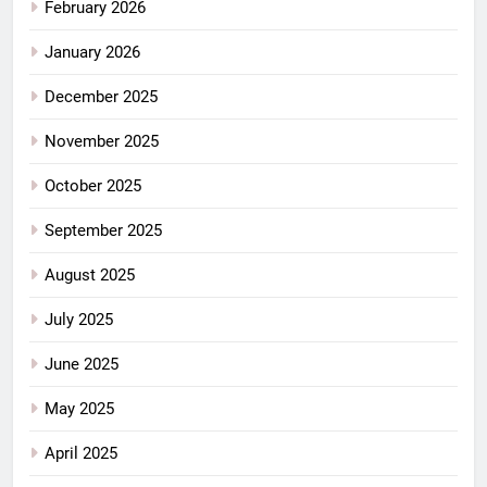
February 2026
January 2026
December 2025
November 2025
October 2025
September 2025
August 2025
July 2025
June 2025
May 2025
April 2025