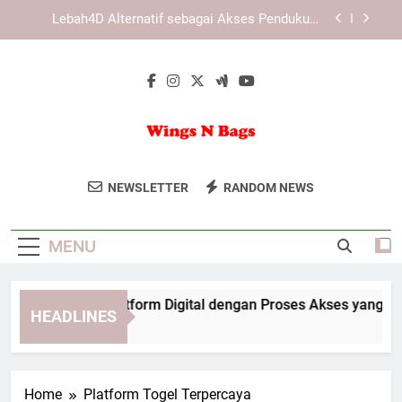
Skip
Tips Membuka Slot Lebah4D Menggunakan
to
Jaringan Stabil untuk Akses Lebih Lancar
content
LAE138 Login dari HP dan Laptop dengan Cara
yang Benar
Slot Lebah4D: Platform Digital dengan Proses
Akses yang Lebih Sederhana
Lebah4D Alternatif sebagai Akses Pendukung
untuk Pengguna Aktif
Wings N Bags
Lengkapi Penampilan Anda Dengan Tas
Tips Membuka Slot Lebah4D Menggunakan
NEWSLETTER
RANDOM NEWS
Jaringan Stabil untuk Akses Lebih Lancar
Dan Aksesori Dari Wings N Bags. Gaya
LAE138 Login dari HP dan Laptop dengan Cara
Trendy Untuk Segala Kesempatan.
yang Benar
MENU
ot Lebah4D: Platform Digital dengan Proses Akses yang Lebi
HEADLINES
Months Ago
Home
Platform Togel Terpercaya