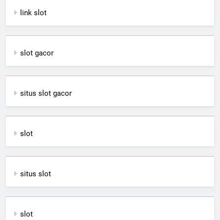
link slot
slot gacor
situs slot gacor
slot
situs slot
slot