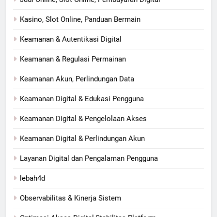
Kasino, Slot Online, Panduan Bermain
Keamanan & Autentikasi Digital
Keamanan & Regulasi Permainan
Keamanan Akun, Perlindungan Data
Keamanan Digital & Edukasi Pengguna
Keamanan Digital & Pengelolaan Akses
Keamanan Digital & Perlindungan Akun
Layanan Digital dan Pengalaman Pengguna
lebah4d
Observabilitas & Kinerja Sistem