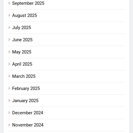
September 2025
August 2025
July 2025
June 2025
May 2025
April 2025
March 2025
February 2025
January 2025
December 2024
November 2024