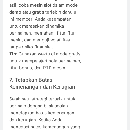
asli, coba
mesin slot
dalam
mode
demo
atau
gratis
terlebih dahulu.
Ini memberi Anda kesempatan
untuk merasakan dinamika
permainan, memahami fitur-fitur
mesin, dan menguji volatilitas
tanpa risiko finansial.
Tip:
Gunakan waktu di mode gratis
untuk mempelajari pola permainan,
fitur bonus, dan RTP mesin.
7.
Tetapkan Batas
Kemenangan dan Kerugian
Salah satu strategi terbaik untuk
bermain dengan bijak adalah
menetapkan batas kemenangan
dan kerugian. Ketika Anda
mencapai batas kemenangan yang