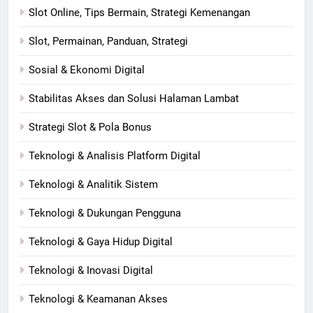
Slot Online, Tips Bermain, Strategi Kemenangan
Slot, Permainan, Panduan, Strategi
Sosial & Ekonomi Digital
Stabilitas Akses dan Solusi Halaman Lambat
Strategi Slot & Pola Bonus
Teknologi & Analisis Platform Digital
Teknologi & Analitik Sistem
Teknologi & Dukungan Pengguna
Teknologi & Gaya Hidup Digital
Teknologi & Inovasi Digital
Teknologi & Keamanan Akses