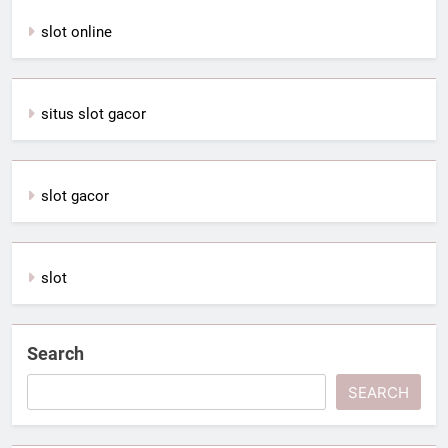
slot online
situs slot gacor
slot gacor
slot
Search
SEARCH