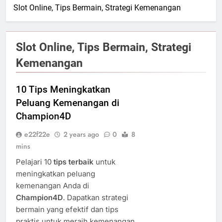
Slot Online, Tips Bermain, Strategi Kemenangan
Slot Online, Tips Bermain, Strategi
Kemenangan
10 Tips Meningkatkan
Peluang Kemenangan di
Champion4D
e22f22e
2 years ago
0
8
mins
Pelajari 10
tips terbaik
untuk
meningkatkan peluang
kemenangan Anda di
Champion4D
. Dapatkan strategi
bermain yang efektif dan tips
praktis untuk meraih kemenangan