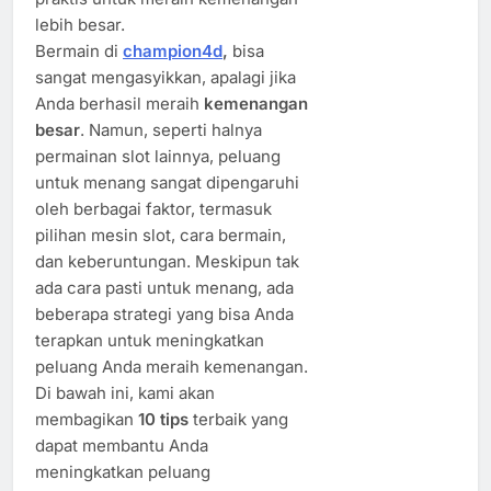
lebih besar.
Bermain di
champion4d
,
bisa
sangat mengasyikkan, apalagi jika
Anda berhasil meraih
kemenangan
besar
. Namun, seperti halnya
permainan slot lainnya, peluang
untuk menang sangat dipengaruhi
oleh berbagai faktor, termasuk
pilihan mesin slot, cara bermain,
dan keberuntungan. Meskipun tak
ada cara pasti untuk menang, ada
beberapa strategi yang bisa Anda
terapkan untuk meningkatkan
peluang Anda meraih kemenangan.
Di bawah ini, kami akan
membagikan
10 tips
terbaik yang
dapat membantu Anda
meningkatkan peluang