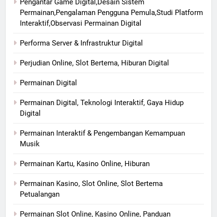
Pengantar Game Digital,Desain Sistem
Permainan,Pengalaman Pengguna Pemula,Studi Platform
Interaktif,Observasi Permainan Digital
Performa Server & Infrastruktur Digital
Perjudian Online, Slot Bertema, Hiburan Digital
Permainan Digital
Permainan Digital, Teknologi Interaktif, Gaya Hidup
Digital
Permainan Interaktif & Pengembangan Kemampuan
Musik
Permainan Kartu, Kasino Online, Hiburan
Permainan Kasino, Slot Online, Slot Bertema
Petualangan
Permainan Slot Online, Kasino Online, Panduan