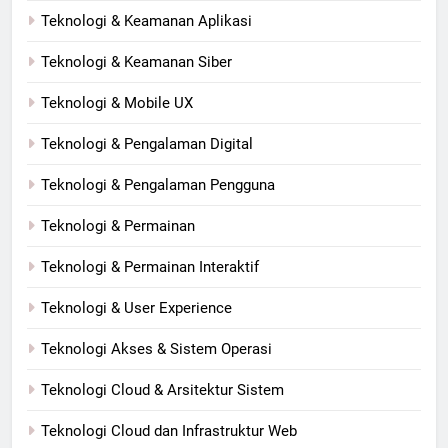
Teknologi & Keamanan Aplikasi
Teknologi & Keamanan Siber
Teknologi & Mobile UX
Teknologi & Pengalaman Digital
Teknologi & Pengalaman Pengguna
Teknologi & Permainan
Teknologi & Permainan Interaktif
Teknologi & User Experience
Teknologi Akses & Sistem Operasi
Teknologi Cloud & Arsitektur Sistem
Teknologi Cloud dan Infrastruktur Web