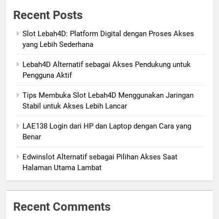
Recent Posts
Slot Lebah4D: Platform Digital dengan Proses Akses
yang Lebih Sederhana
Lebah4D Alternatif sebagai Akses Pendukung untuk
Pengguna Aktif
Tips Membuka Slot Lebah4D Menggunakan Jaringan
Stabil untuk Akses Lebih Lancar
LAE138 Login dari HP dan Laptop dengan Cara yang
Benar
Edwinslot Alternatif sebagai Pilihan Akses Saat
Halaman Utama Lambat
Recent Comments