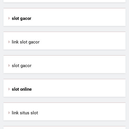
slot gacor
link slot gacor
slot gacor
slot online
link situs slot