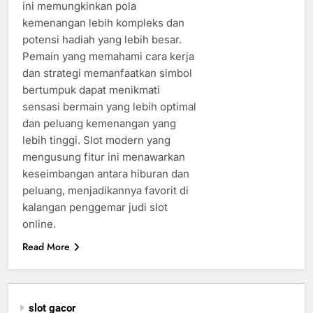
ini memungkinkan pola
kemenangan lebih kompleks dan
potensi hadiah yang lebih besar.
Pemain yang memahami cara kerja
dan strategi memanfaatkan simbol
bertumpuk dapat menikmati
sensasi bermain yang lebih optimal
dan peluang kemenangan yang
lebih tinggi. Slot modern yang
mengusung fitur ini menawarkan
keseimbangan antara hiburan dan
peluang, menjadikannya favorit di
kalangan penggemar judi slot
online.
Read More
slot gacor