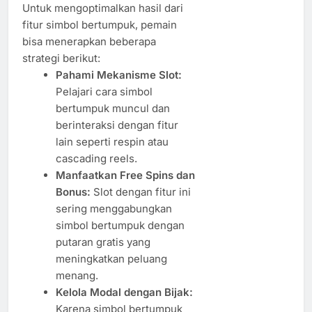
Untuk mengoptimalkan hasil dari
fitur simbol bertumpuk, pemain
bisa menerapkan beberapa
strategi berikut:
Pahami Mekanisme Slot:
Pelajari cara simbol
bertumpuk muncul dan
berinteraksi dengan fitur
lain seperti respin atau
cascading reels.
Manfaatkan Free Spins dan
Bonus:
Slot dengan fitur ini
sering menggabungkan
simbol bertumpuk dengan
putaran gratis yang
meningkatkan peluang
menang.
Kelola Modal dengan Bijak:
Karena simbol bertumpuk