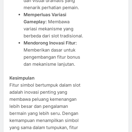
dan visual dramatis yang
menarik perhatian pemain.
Memperluas Variasi
Gameplay:
Membawa
variasi mekanisme yang
berbeda dari slot tradisional.
Mendorong Inovasi Fitur:
Memberikan dasar untuk
pengembangan fitur bonus
dan mekanisme lanjutan.
Kesimpulan
Fitur simbol bertumpuk dalam slot
adalah inovasi penting yang
membawa peluang kemenangan
lebih besar dan pengalaman
bermain yang lebih seru. Dengan
kemampuan menampilkan simbol
yang sama dalam tumpukan, fitur