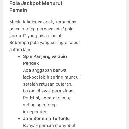
Pola Jackpot Menurut
Pemain
Meski teknisnya acak, komunitas
pemain tetap percaya ada “pola
jackpot” yang bisa diamati.
Beberapa pola yang sering disebut
antara lain:
Spin Panjang vs Spin
Pendek
Ada anggapan bahwa
jackpot lebih sering muncul
setelah ratusan putaran,
bukan di awal permainan.
Padahal, secara teknis,
setiap spin tetap
independen.
Jam Bermain Tertentu
Banyak pemain menyebut