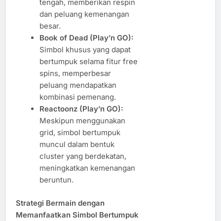
tengah, memberikan respin
dan peluang kemenangan
besar.
Book of Dead (Play’n GO):
Simbol khusus yang dapat
bertumpuk selama fitur free
spins, memperbesar
peluang mendapatkan
kombinasi pemenang.
Reactoonz (Play’n GO):
Meskipun menggunakan
grid, simbol bertumpuk
muncul dalam bentuk
cluster yang berdekatan,
meningkatkan kemenangan
beruntun.
Strategi Bermain dengan
Memanfaatkan Simbol Bertumpuk