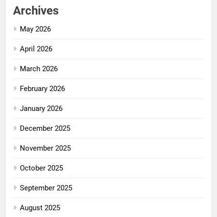
Archives
May 2026
April 2026
March 2026
February 2026
January 2026
December 2025
November 2025
October 2025
September 2025
August 2025