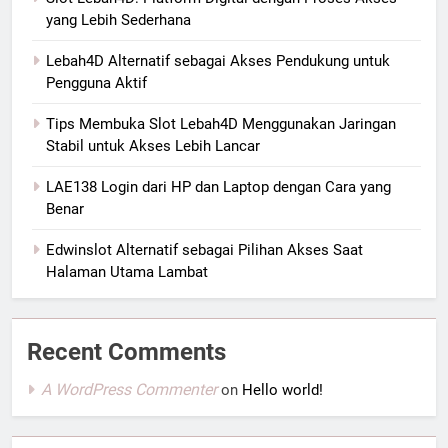
yang Lebih Sederhana
Lebah4D Alternatif sebagai Akses Pendukung untuk
Pengguna Aktif
Tips Membuka Slot Lebah4D Menggunakan Jaringan
Stabil untuk Akses Lebih Lancar
LAE138 Login dari HP dan Laptop dengan Cara yang
Benar
Edwinslot Alternatif sebagai Pilihan Akses Saat
Halaman Utama Lambat
Recent Comments
A WordPress Commenter
on
Hello world!