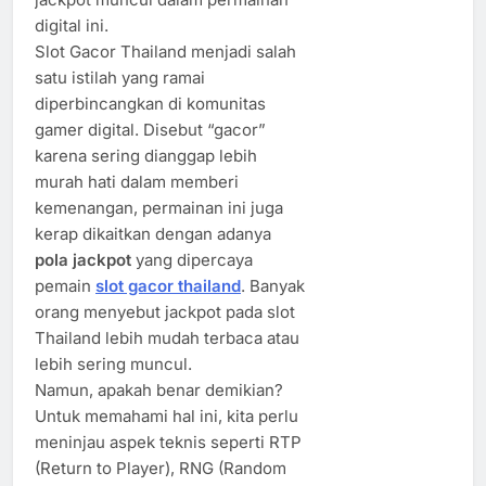
digital ini.
Slot Gacor Thailand menjadi salah
satu istilah yang ramai
diperbincangkan di komunitas
gamer digital. Disebut “gacor”
karena sering dianggap lebih
murah hati dalam memberi
kemenangan, permainan ini juga
kerap dikaitkan dengan adanya
pola jackpot
yang dipercaya
pemain
slot gacor thailand
. Banyak
orang menyebut jackpot pada slot
Thailand lebih mudah terbaca atau
lebih sering muncul.
Namun, apakah benar demikian?
Untuk memahami hal ini, kita perlu
meninjau aspek teknis seperti RTP
(Return to Player), RNG (Random