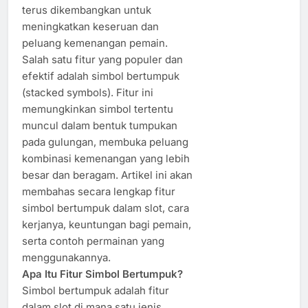
terus dikembangkan untuk
meningkatkan keseruan dan
peluang kemenangan pemain.
Salah satu fitur yang populer dan
efektif adalah simbol bertumpuk
(stacked symbols). Fitur ini
memungkinkan simbol tertentu
muncul dalam bentuk tumpukan
pada gulungan, membuka peluang
kombinasi kemenangan yang lebih
besar dan beragam. Artikel ini akan
membahas secara lengkap fitur
simbol bertumpuk dalam slot, cara
kerjanya, keuntungan bagi pemain,
serta contoh permainan yang
menggunakannya.
Apa Itu Fitur Simbol Bertumpuk?
Simbol bertumpuk adalah fitur
dalam slot di mana satu jenis