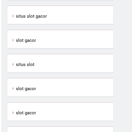
situs slot gacor
slot gacor
situs slot
slot gacor
slot gacor