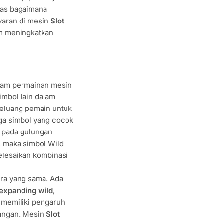
has bagaimana
aran di mesin
Slot
am meningkatkan
alam permainan mesin
imbol lain dalam
peluang pemain untuk
ga simbol yang cocok
 pada gulungan
, maka simbol Wild
elesaikan kombinasi
ara yang sama. Ada
expanding wild
,
 memiliki pengaruh
angan. Mesin
Slot