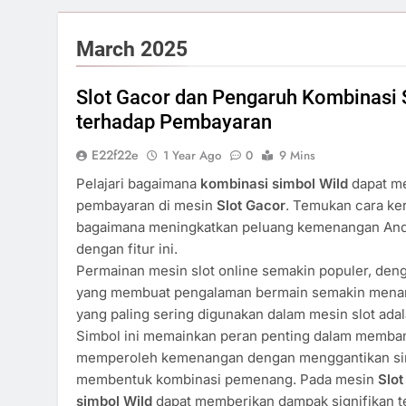
March 2025
Slot Gacor dan Pengaruh Kombinasi 
terhadap Pembayaran
E22f22e
1 Year Ago
0
9 Mins
Pelajari bagaimana
kombinasi simbol Wild
dapat m
pembayaran di mesin
Slot Gacor
. Temukan cara ker
bagaimana meningkatkan peluang kemenangan Anda
dengan fitur ini.
Permainan mesin slot online semakin populer, deng
yang membuat pengalaman bermain semakin menarik
yang paling sering digunakan dalam mesin slot ada
Simbol ini memainkan peran penting dalam memba
memperoleh kemenangan dengan menggantikan sim
membentuk kombinasi pemenang. Pada mesin
Slot
simbol Wild
dapat memberikan dampak signifikan 