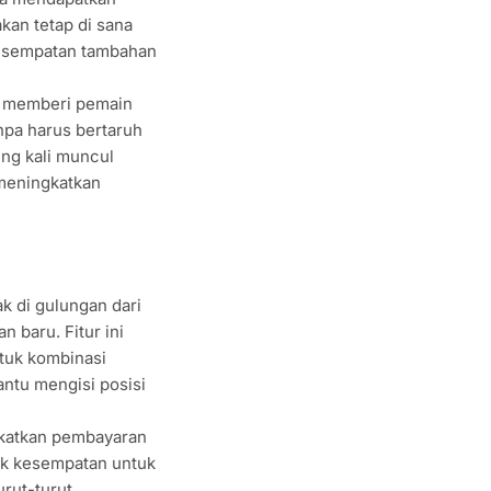
kan tetap di sana
kesempatan tambahan
memberi pemain
npa harus bertaruh
ring kali muncul
 meningkatkan
k di gulungan dari
an baru. Fitur ini
uk kombinasi
ntu mengisi posisi
katkan pembayaran
ak kesempatan untuk
rut-turut.