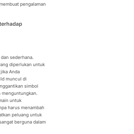
membuat pengalaman
 terhadap
 dan sederhana.
yang diperlukan untuk
jika Anda
ld muncul di
enggantikan simbol
ih menguntungkan.
ain untuk
anpa harus menambah
tkan peluang untuk
sangat berguna dalam