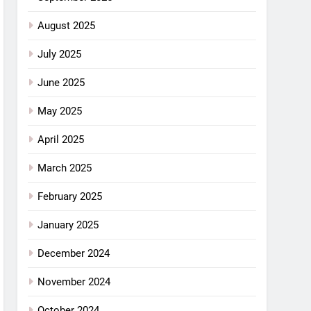
August 2025
July 2025
June 2025
May 2025
April 2025
March 2025
February 2025
January 2025
December 2024
November 2024
October 2024