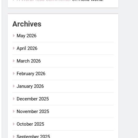
Archives
May 2026
April 2026
March 2026
February 2026
January 2026
December 2025
November 2025
October 2025
September 2025