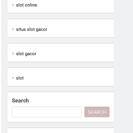
slot online
situs slot gacor
slot gacor
slot
Search
SEARCH