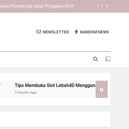
Akses Pendukung untuk Pengguna Aktif
ngan Stabil untuk Akses Lebih Lancar
HP dan Laptop dengan Cara yang Benar
NEWSLETTER
RANDOM NEWS
gan Proses Akses yang Lebih Sederhana
 Gaya Trendy Untuk Segala Kesempatan.
Akses Pendukung untuk Pengguna Aktif
ngan Stabil untuk Akses Lebih Lancar
HP dan Laptop dengan Cara yang Benar
 Membuka Slot Lebah4D Menggunakan Jaringan Stabil untuk A
hs Ago