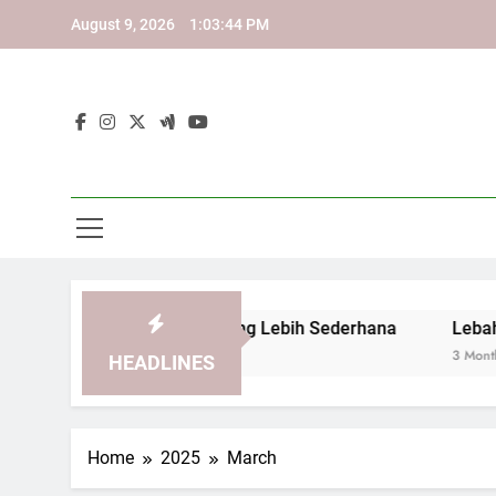
Skip
August 9, 2026
1:03:45 PM
to
content
Win
Lengkapi 
an Proses Akses yang Lebih Sederhana
Lebah4D Alternat
3 Months Ago
HEADLINES
Home
2025
March