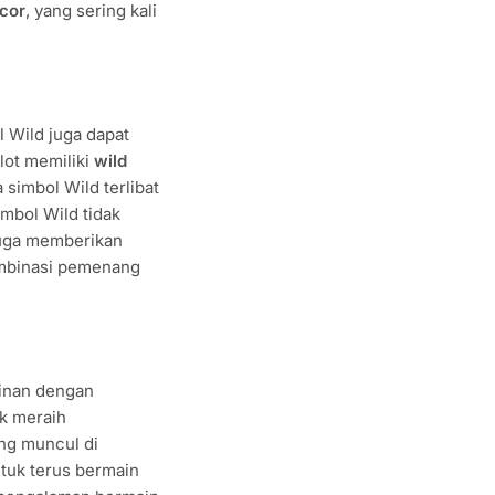
acor
, yang sering kali
 Wild juga dapat
lot memiliki
wild
simbol Wild terlibat
mbol Wild tidak
juga memberikan
kombinasi pemenang
ainan dengan
k meraih
ng muncul di
tuk terus bermain