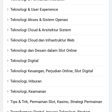
Teknologi & User Experience
Teknologi Akses & Sistem Operasi
Teknologi Cloud & Arsitektur Sistem
Teknologi Cloud dan Infrastruktur Web
Teknologi dan Desain dalam Slot Online
Teknologi Digital
Teknologi Keuangan, Perjudian Online, Slot Digital
Teknologi, Hiburan
Teknologi, Keamanan
Tips & Trik, Permainan Slot, Kasino, Strategi Permainan
Transformasi Digital, Inovasi Teknologi, Strategi