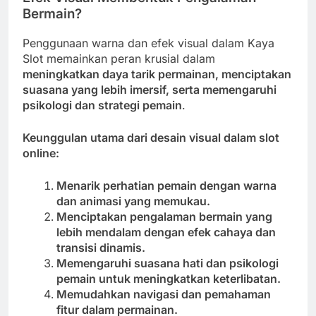
Bermain?
Penggunaan warna dan efek visual dalam Kaya
Slot memainkan peran krusial dalam
meningkatkan daya tarik permainan, menciptakan
suasana yang lebih imersif, serta memengaruhi
psikologi dan strategi pemain
.
Keunggulan utama dari desain visual dalam slot
online:
Menarik perhatian pemain dengan warna
dan animasi yang memukau.
Menciptakan pengalaman bermain yang
lebih mendalam dengan efek cahaya dan
transisi dinamis.
Memengaruhi suasana hati dan psikologi
pemain untuk meningkatkan keterlibatan.
Memudahkan navigasi dan pemahaman
fitur dalam permainan.