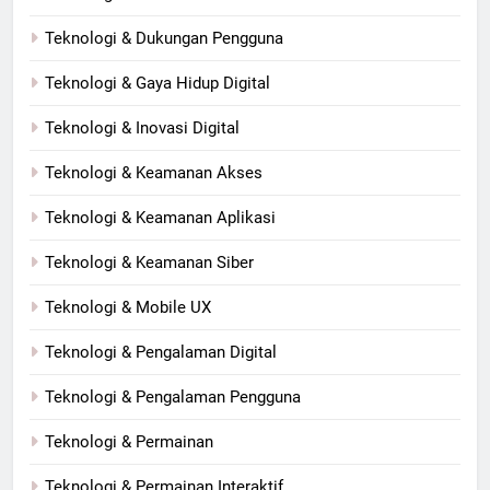
Teknologi & Dukungan Pengguna
Teknologi & Gaya Hidup Digital
Teknologi & Inovasi Digital
Teknologi & Keamanan Akses
Teknologi & Keamanan Aplikasi
Teknologi & Keamanan Siber
Teknologi & Mobile UX
Teknologi & Pengalaman Digital
Teknologi & Pengalaman Pengguna
Teknologi & Permainan
Teknologi & Permainan Interaktif