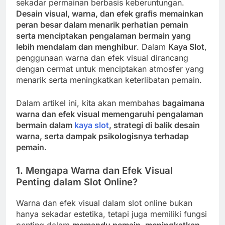
sekadar permainan berbasis keberuntungan.
Desain visual, warna, dan efek grafis memainkan
peran besar dalam menarik perhatian pemain
serta menciptakan pengalaman bermain yang
lebih mendalam dan menghibur
. Dalam
Kaya Slot
,
penggunaan warna dan efek visual dirancang
dengan cermat untuk menciptakan atmosfer yang
menarik serta meningkatkan keterlibatan pemain.
Dalam artikel ini, kita akan membahas
bagaimana
warna dan efek visual memengaruhi pengalaman
bermain dalam
kaya slot
, strategi di balik desain
warna, serta dampak psikologisnya terhadap
pemain
.
1.
Mengapa Warna dan Efek Visual
Penting dalam Slot Online?
Warna dan efek visual dalam slot online bukan
hanya sekadar estetika, tetapi juga memiliki fungsi
penting dalam
memandu pemain, meningkatkan