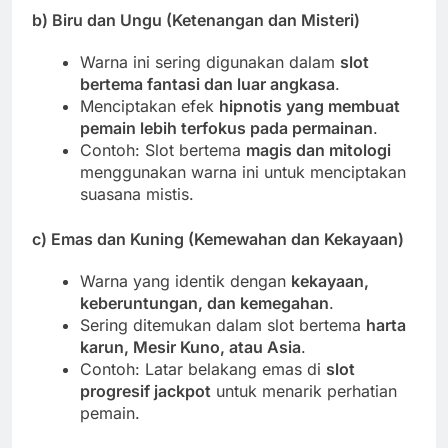
b) Biru dan Ungu (Ketenangan dan Misteri)
Warna ini sering digunakan dalam
slot
bertema fantasi dan luar angkasa
.
Menciptakan efek
hipnotis yang membuat
pemain lebih terfokus pada permainan
.
Contoh: Slot bertema
magis dan mitologi
menggunakan warna ini untuk menciptakan
suasana mistis.
c) Emas dan Kuning (Kemewahan dan Kekayaan)
Warna yang identik dengan
kekayaan,
keberuntungan, dan kemegahan
.
Sering ditemukan dalam slot bertema
harta
karun, Mesir Kuno, atau Asia
.
Contoh: Latar belakang emas di
slot
progresif jackpot
untuk menarik perhatian
pemain.