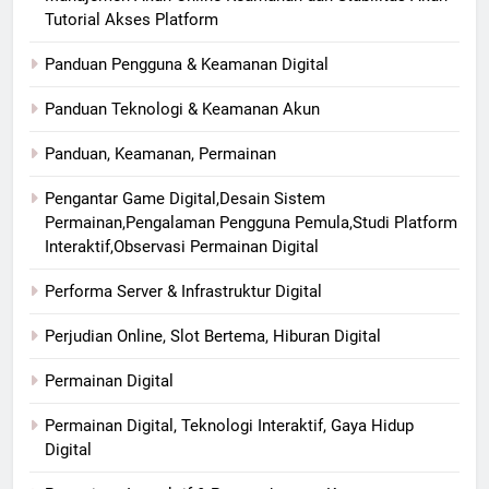
Tutorial Akses Platform
Panduan Pengguna & Keamanan Digital
Panduan Teknologi & Keamanan Akun
Panduan, Keamanan, Permainan
Pengantar Game Digital,Desain Sistem
Permainan,Pengalaman Pengguna Pemula,Studi Platform
Interaktif,Observasi Permainan Digital
Performa Server & Infrastruktur Digital
Perjudian Online, Slot Bertema, Hiburan Digital
Permainan Digital
Permainan Digital, Teknologi Interaktif, Gaya Hidup
Digital