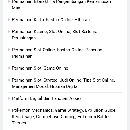
Permainan Interaktif & Pengembangan Kemampuan
Musik
Permainan Kartu, Kasino Online, Hiburan
Permainan Kasino, Slot Online, Slot Bertema
Petualangan
Permainan Slot Online, Kasino Online, Panduan
Permainan
Permainan Slot, Game Online
Permainan Slot, Strategi Judi Online, Tips Slot Online,
Manajemen Modal, Hiburan Digital
Platform Digital dan Panduan Akses
Pokémon Mechanics, Game Strategy, Evolution Guide,
Item Usage, Competitive Gaming, Pokémon Battle
Tactics