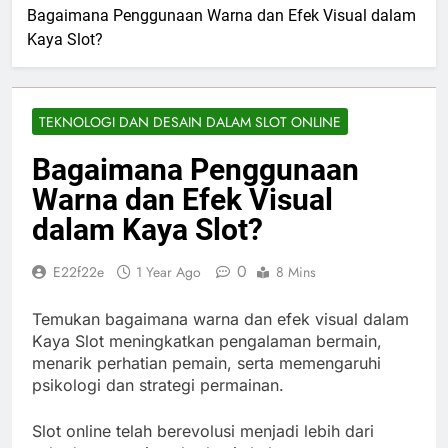
Bagaimana Penggunaan Warna dan Efek Visual dalam
Kaya Slot?
TEKNOLOGI DAN DESAIN DALAM SLOT ONLINE
Bagaimana Penggunaan
Warna dan Efek Visual
dalam Kaya Slot?
0
E22f22e
1 Year Ago
8 Mins
Temukan bagaimana warna dan efek visual dalam
Kaya Slot meningkatkan pengalaman bermain,
menarik perhatian pemain, serta memengaruhi
psikologi dan strategi permainan.
Slot online telah berevolusi menjadi lebih dari