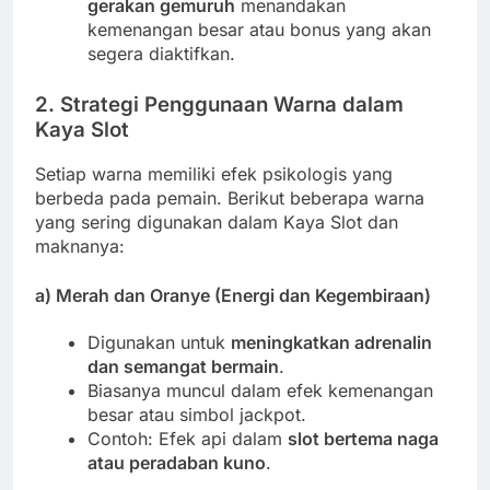
gerakan gemuruh
menandakan
kemenangan besar atau bonus yang akan
segera diaktifkan.
2.
Strategi Penggunaan Warna dalam
Kaya Slot
Setiap warna memiliki efek psikologis yang
berbeda pada pemain. Berikut beberapa warna
yang sering digunakan dalam Kaya Slot dan
maknanya:
a) Merah dan Oranye (Energi dan Kegembiraan)
Digunakan untuk
meningkatkan adrenalin
dan semangat bermain
.
Biasanya muncul dalam efek kemenangan
besar atau simbol jackpot.
Contoh: Efek api dalam
slot bertema naga
atau peradaban kuno
.