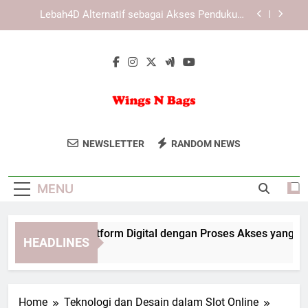
Skip
Tips Membuka Slot Lebah4D Menggunakan
to
Jaringan Stabil untuk Akses Lebih Lancar
content
LAE138 Login dari HP dan Laptop dengan Cara
yang Benar
Slot Lebah4D: Platform Digital dengan Proses
Akses yang Lebih Sederhana
Lebah4D Alternatif sebagai Akses Pendukung
untuk Pengguna Aktif
Wings N Bags
Lengkapi Penampilan Anda Dengan Tas
Tips Membuka Slot Lebah4D Menggunakan
NEWSLETTER
RANDOM NEWS
Jaringan Stabil untuk Akses Lebih Lancar
Dan Aksesori Dari Wings N Bags. Gaya
LAE138 Login dari HP dan Laptop dengan Cara
Trendy Untuk Segala Kesempatan.
yang Benar
MENU
ot Lebah4D: Platform Digital dengan Proses Akses yang Lebi
HEADLINES
Months Ago
Home
Teknologi dan Desain dalam Slot Online