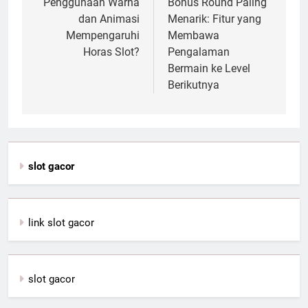
Penggunaan Warna
Bonus Round Paling
dan Animasi
Menarik: Fitur yang
Mempengaruhi
Membawa
Horas Slot?
Pengalaman
Bermain ke Level
Berikutnya
slot gacor
link slot gacor
slot gacor