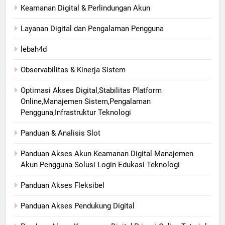
Keamanan Digital & Perlindungan Akun
Layanan Digital dan Pengalaman Pengguna
lebah4d
Observabilitas & Kinerja Sistem
Optimasi Akses Digital,Stabilitas Platform
Online,Manajemen Sistem,Pengalaman
Pengguna,Infrastruktur Teknologi
Panduan & Analisis Slot
Panduan Akses Akun Keamanan Digital Manajemen
Akun Pengguna Solusi Login Edukasi Teknologi
Panduan Akses Fleksibel
Panduan Akses Pendukung Digital