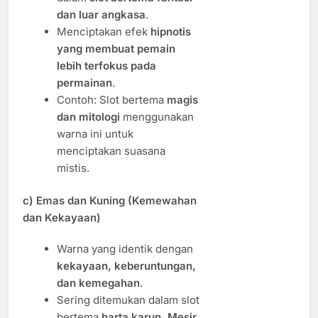
dan luar angkasa
.
Menciptakan efek
hipnotis
yang membuat pemain
lebih terfokus pada
permainan
.
Contoh: Slot bertema
magis
dan mitologi
menggunakan
warna ini untuk
menciptakan suasana
mistis.
c) Emas dan Kuning (Kemewahan
dan Kekayaan)
Warna yang identik dengan
kekayaan, keberuntungan,
dan kemegahan
.
Sering ditemukan dalam slot
bertema
harta karun, Mesir