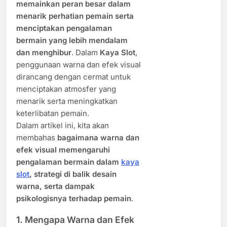
memainkan peran besar dalam
menarik perhatian pemain serta
menciptakan pengalaman
bermain yang lebih mendalam
dan menghibur
. Dalam
Kaya Slot
,
penggunaan warna dan efek visual
dirancang dengan cermat untuk
menciptakan atmosfer yang
menarik serta meningkatkan
keterlibatan pemain.
Dalam artikel ini, kita akan
membahas
bagaimana warna dan
efek visual memengaruhi
pengalaman bermain dalam
kaya
slot
, strategi di balik desain
warna, serta dampak
psikologisnya terhadap pemain
.
1.
Mengapa Warna dan Efek