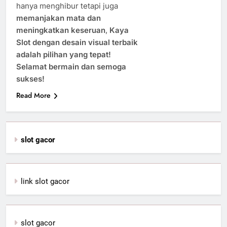
hanya menghibur tetapi juga
memanjakan mata dan
meningkatkan keseruan
,
Kaya
Slot dengan desain visual terbaik
adalah pilihan yang tepat!
Selamat bermain dan semoga
sukses!
Read More
slot gacor
link slot gacor
slot gacor