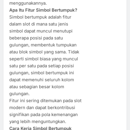
menggunakannya.
Apa Itu Fitur Simbol Bertumpuk?
Simbol bertumpuk adalah fitur
dalam slot di mana satu jenis
simbol dapat muncul menutupi
beberapa posisi pada satu
gulungan, membentuk tumpukan
atau blok simbol yang sama. Tidak
seperti simbol biasa yang muncul
satu per satu pada setiap posisi
gulungan, simbol bertumpuk ini
dapat memenuhi seluruh kolom
atau sebagian besar kolom
gulungan.
Fitur ini sering ditemukan pada slot
modern dan dapat berkontribusi
signifikan pada pola kemenangan
yang lebih menguntungkan.
Cara Kerja Simbol Bertumpuk