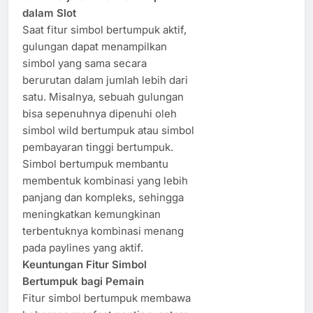
dalam Slot
Saat fitur simbol bertumpuk aktif,
gulungan dapat menampilkan
simbol yang sama secara
berurutan dalam jumlah lebih dari
satu. Misalnya, sebuah gulungan
bisa sepenuhnya dipenuhi oleh
simbol wild bertumpuk atau simbol
pembayaran tinggi bertumpuk.
Simbol bertumpuk membantu
membentuk kombinasi yang lebih
panjang dan kompleks, sehingga
meningkatkan kemungkinan
terbentuknya kombinasi menang
pada paylines yang aktif.
Keuntungan Fitur Simbol
Bertumpuk bagi Pemain
Fitur simbol bertumpuk membawa