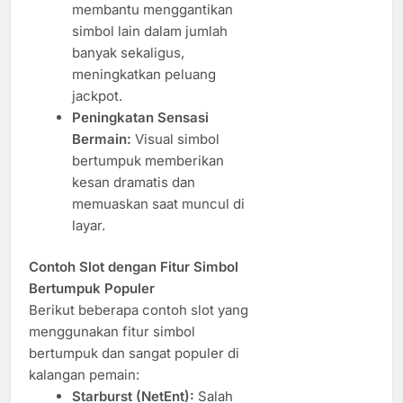
membantu menggantikan
simbol lain dalam jumlah
banyak sekaligus,
meningkatkan peluang
jackpot.
Peningkatan Sensasi
Bermain:
Visual simbol
bertumpuk memberikan
kesan dramatis dan
memuaskan saat muncul di
layar.
Contoh Slot dengan Fitur Simbol
Bertumpuk Populer
Berikut beberapa contoh slot yang
menggunakan fitur simbol
bertumpuk dan sangat populer di
kalangan pemain:
Starburst (NetEnt):
Salah