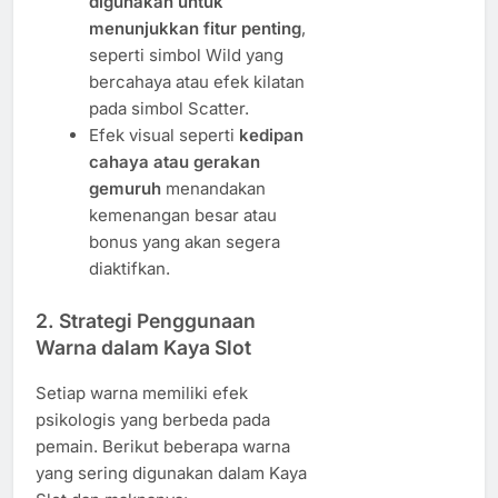
digunakan untuk
menunjukkan fitur penting
,
seperti simbol Wild yang
bercahaya atau efek kilatan
pada simbol Scatter.
Efek visual seperti
kedipan
cahaya atau gerakan
gemuruh
menandakan
kemenangan besar atau
bonus yang akan segera
diaktifkan.
2.
Strategi Penggunaan
Warna dalam Kaya Slot
Setiap warna memiliki efek
psikologis yang berbeda pada
pemain. Berikut beberapa warna
yang sering digunakan dalam Kaya