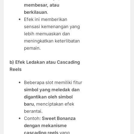
membesar, atau
berkilauan
.
Efek ini memberikan
sensasi kemenangan yang
lebih memuaskan dan
meningkatkan keterlibatan
pemain.
b) Efek Ledakan atau Cascading
Reels
Beberapa slot memiliki fitur
simbol yang meledak dan
digantikan oleh simbol
baru
, menciptakan efek
berantai.
Contoh:
Sweet Bonanza
dengan mekanisme
cascading reels
yang