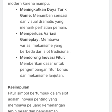
modern karena mampu:
Meningkatkan Daya Tarik
Game:
Menambah sensasi
dan visual dramatis yang
menarik perhatian pemain.
Memperluas Variasi
Gameplay:
Membawa
variasi mekanisme yang
berbeda dari slot tradisional.
Mendorong Inovasi Fitur:
Memberikan dasar untuk
pengembangan fitur bonus
dan mekanisme lanjutan.
Kesimpulan
Fitur simbol bertumpuk dalam slot
adalah inovasi penting yang
membawa peluang kemenangan
lebih besar dan pengalaman