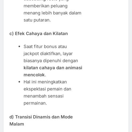
memberikan peluang
menang lebih banyak dalam
satu putaran.
c) Efek Cahaya dan Kilatan
Saat fitur bonus atau
jackpot diaktifkan, layar
biasanya dipenuhi dengan
kilatan cahaya dan animasi
mencolok
.
Hal ini meningkatkan
ekspektasi pemain dan
menambah sensasi
permainan.
d) Transisi Dinamis dan Mode
Malam