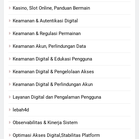
Kasino, Slot Online, Panduan Bermain
Keamanan & Autentikasi Digital
Keamanan & Regulasi Permainan
Keamanan Akun, Perlindungan Data
Keamanan Digital & Edukasi Pengguna
Keamanan Digital & Pengelolaan Akses
Keamanan Digital & Perlindungan Akun
Layanan Digital dan Pengalaman Pengguna
lebah4d
Observabilitas & Kinerja Sistem
Optimasi Akses Digital,Stabilitas Platform