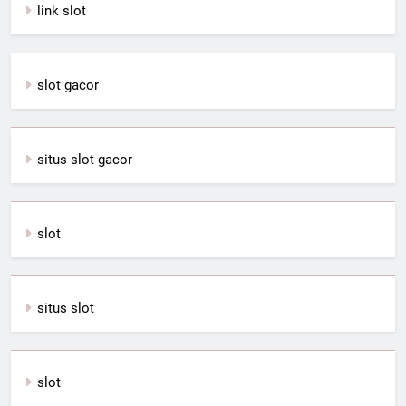
link slot
slot gacor
situs slot gacor
slot
situs slot
slot