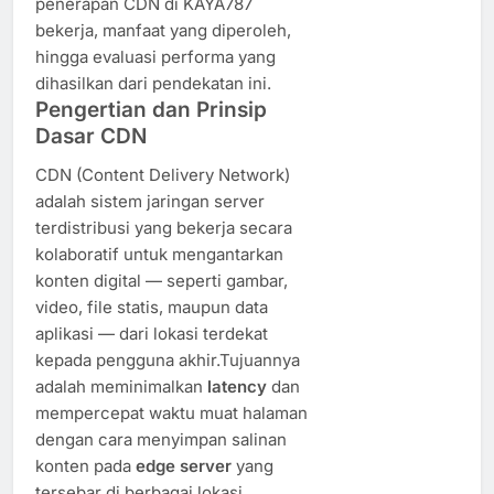
penerapan CDN di KAYA787
bekerja, manfaat yang diperoleh,
hingga evaluasi performa yang
dihasilkan dari pendekatan ini.
Pengertian dan Prinsip
Dasar CDN
CDN (Content Delivery Network)
adalah sistem jaringan server
terdistribusi yang bekerja secara
kolaboratif untuk mengantarkan
konten digital — seperti gambar,
video, file statis, maupun data
aplikasi — dari lokasi terdekat
kepada pengguna akhir.Tujuannya
adalah meminimalkan
latency
dan
mempercepat waktu muat halaman
dengan cara menyimpan salinan
konten pada
edge server
yang
tersebar di berbagai lokasi