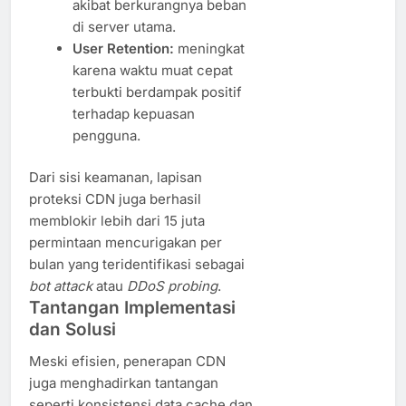
akibat berkurangnya beban
di server utama.
User Retention:
meningkat
karena waktu muat cepat
terbukti berdampak positif
terhadap kepuasan
pengguna.
Dari sisi keamanan, lapisan
proteksi CDN juga berhasil
memblokir lebih dari 15 juta
permintaan mencurigakan per
bulan yang teridentifikasi sebagai
bot attack
atau
DDoS probing
.
Tantangan Implementasi
dan Solusi
Meski efisien, penerapan CDN
juga menghadirkan tantangan
seperti konsistensi data cache dan