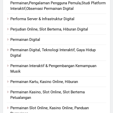
Permainan,Pengalaman Pengguna Pemula,Studi Platform
Interaktif,Observasi Permainan Digital
Performa Server & Infrastruktur Digital
Perjudian Online, Slot Bertema, Hiburan Digital
Permainan Digital
Permainan Digital, Teknologi Interaktif, Gaya Hidup
Digital
Permainan Interaktif & Pengembangan Kemampuan
Musik
Permainan Kartu, Kasino Online, Hiburan
Permainan Kasino, Slot Online, Slot Bertema
Petualangan
Permainan Slot Online, Kasino Online, Panduan