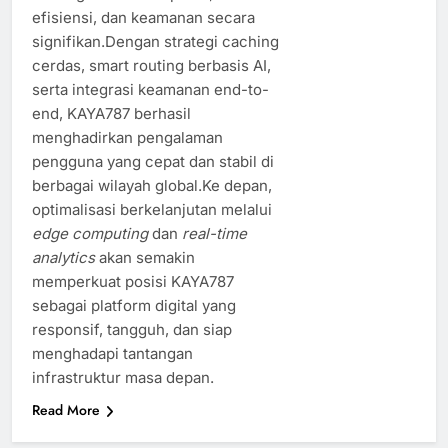
efisiensi, dan keamanan secara
signifikan.Dengan strategi caching
cerdas, smart routing berbasis AI,
serta integrasi keamanan end-to-
end, KAYA787 berhasil
menghadirkan pengalaman
pengguna yang cepat dan stabil di
berbagai wilayah global.Ke depan,
optimalisasi berkelanjutan melalui
edge computing
dan
real-time
analytics
akan semakin
memperkuat posisi KAYA787
sebagai platform digital yang
responsif, tangguh, dan siap
menghadapi tantangan
infrastruktur masa depan.
Read More