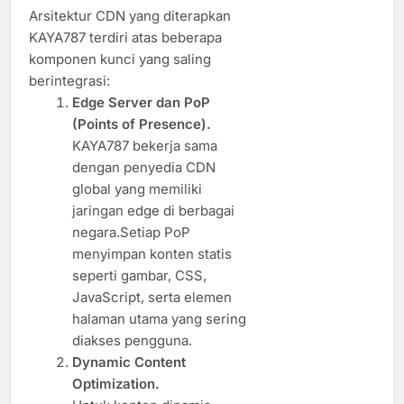
Arsitektur CDN yang diterapkan
KAYA787 terdiri atas beberapa
komponen kunci yang saling
berintegrasi:
Edge Server dan PoP
(Points of Presence).
KAYA787 bekerja sama
dengan penyedia CDN
global yang memiliki
jaringan edge di berbagai
negara.Setiap PoP
menyimpan konten statis
seperti gambar, CSS,
JavaScript, serta elemen
halaman utama yang sering
diakses pengguna.
Dynamic Content
Optimization.