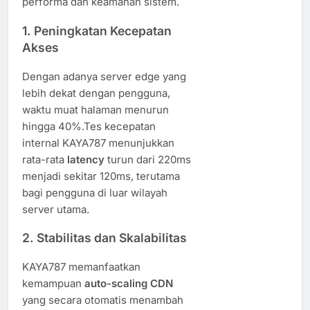
performa dan keamanan sistem.
1. Peningkatan Kecepatan
Akses
Dengan adanya server edge yang
lebih dekat dengan pengguna,
waktu muat halaman menurun
hingga 40%.Tes kecepatan
internal KAYA787 menunjukkan
rata-rata
latency
turun dari 220ms
menjadi sekitar 120ms, terutama
bagi pengguna di luar wilayah
server utama.
2. Stabilitas dan Skalabilitas
KAYA787 memanfaatkan
kemampuan
auto-scaling CDN
yang secara otomatis menambah