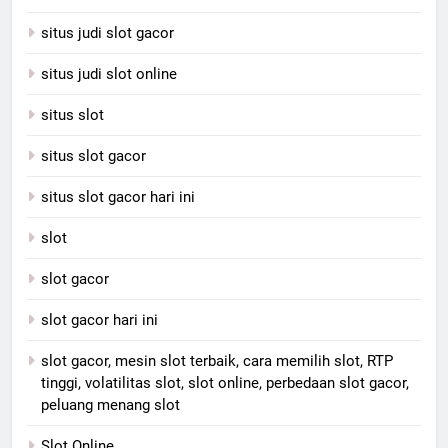
situs judi slot gacor
situs judi slot online
situs slot
situs slot gacor
situs slot gacor hari ini
slot
slot gacor
slot gacor hari ini
slot gacor, mesin slot terbaik, cara memilih slot, RTP
tinggi, volatilitas slot, slot online, perbedaan slot gacor,
peluang menang slot
Slot Online