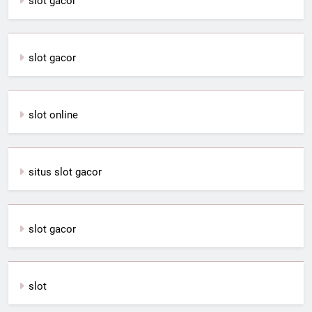
slot gacor
slot gacor
slot online
situs slot gacor
slot gacor
slot