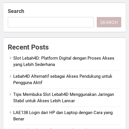
Search
SEARCH
Recent Posts
Slot Lebah4D: Platform Digital dengan Proses Akses
yang Lebih Sederhana
Lebah4D Alternatif sebagai Akses Pendukung untuk
Pengguna Aktif
Tips Membuka Slot Lebah4D Menggunakan Jaringan
Stabil untuk Akses Lebih Lancar
LAE138 Login dari HP dan Laptop dengan Cara yang
Benar