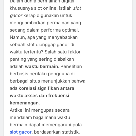
Dalam dunia permainan digital,
khususnya slot online, istilah
slot
gacor
kerap digunakan untuk
menggambarkan permainan yang
sedang dalam performa optimal.
Namun, apa yang menyebabkan
sebuah slot dianggap gacor di
waktu tertentu? Salah satu faktor
penting yang sering diabaikan
adalah
waktu bermain
. Penelitian
berbasis perilaku pengguna di
berbagai situs menunjukkan bahwa
ada
korelasi signifikan antara
waktu akses dan frekuensi
kemenangan
.
Artikel ini mengupas secara
mendalam bagaimana waktu
bermain dapat memengaruhi pola
slot gacor
, berdasarkan statistik,