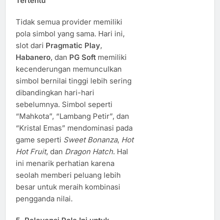
Tertentu
Tidak semua provider memiliki
pola simbol yang sama. Hari ini,
slot dari
Pragmatic Play
,
Habanero
, dan
PG Soft
memiliki
kecenderungan memunculkan
simbol bernilai tinggi lebih sering
dibandingkan hari-hari
sebelumnya. Simbol seperti
“Mahkota”, “Lambang Petir”, dan
“Kristal Emas” mendominasi pada
game seperti
Sweet Bonanza
,
Hot
Hot Fruit
, dan
Dragon Hatch
. Hal
ini menarik perhatian karena
seolah memberi peluang lebih
besar untuk meraih kombinasi
pengganda nilai.