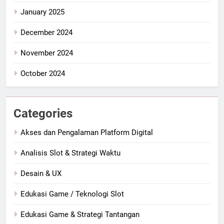
January 2025
December 2024
November 2024
October 2024
Categories
Akses dan Pengalaman Platform Digital
Analisis Slot & Strategi Waktu
Desain & UX
Edukasi Game / Teknologi Slot
Edukasi Game & Strategi Tantangan