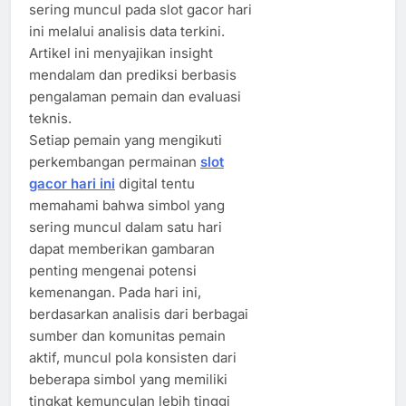
sering muncul pada slot gacor hari
ini melalui analisis data terkini.
Artikel ini menyajikan insight
mendalam dan prediksi berbasis
pengalaman pemain dan evaluasi
teknis.
Setiap pemain yang mengikuti
perkembangan permainan
slot
gacor hari ini
digital tentu
memahami bahwa simbol yang
sering muncul dalam satu hari
dapat memberikan gambaran
penting mengenai potensi
kemenangan. Pada hari ini,
berdasarkan analisis dari berbagai
sumber dan komunitas pemain
aktif, muncul pola konsisten dari
beberapa simbol yang memiliki
tingkat kemunculan lebih tinggi