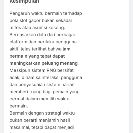
Kesimpulan
Pengaruh waktu bermain terhadap
pola slot gacor bukan sekadar
mitos atau asumsi kosong.
Berdasarkan data dari berbagai
platform dan perilaku pengguna
aktif, jelas terlihat bahwa
jam
bermain yang tepat dapat
meningkatkan peluang menang
.
Meskipun sistem RNG bersifat
acak, dinamika interaksi pengguna
dan penyesuaian sistem harian
memberi ruang bagi pemain yang
cermat dalam memilih waktu
bermain.
Bermain dengan strategi waktu
bukan berarti menjamin hasil
maksimal, tetapi dapat menjadi