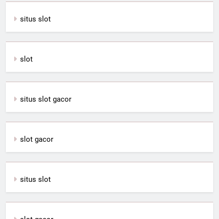
situs slot
slot
situs slot gacor
slot gacor
situs slot