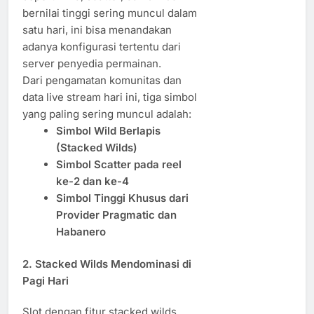
bernilai tinggi sering muncul dalam
satu hari, ini bisa menandakan
adanya konfigurasi tertentu dari
server penyedia permainan.
Dari pengamatan komunitas dan
data live stream hari ini, tiga simbol
yang paling sering muncul adalah:
Simbol Wild Berlapis
(Stacked Wilds)
Simbol Scatter pada reel
ke-2 dan ke-4
Simbol Tinggi Khusus dari
Provider Pragmatic dan
Habanero
2. Stacked Wilds Mendominasi di
Pagi Hari
Slot dengan fitur stacked wilds