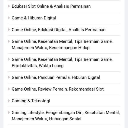
Edukasi Slot Online & Analisis Permainan
Game & Hiburan Digital
Game Online, Edukasi Digital, Analisis Permainan
Game Online, Kesehatan Mental, Tips Bermain Game,
Manajemen Waktu, Keseimbangan Hidup
Game Online, Kesehatan Mental, Tips Bermain Game,
Produktivitas, Waktu Luang
Game Online, Panduan Pemula, Hiburan Digital
Game Online, Review Pemain, Rekomendasi Slot
Gaming & Teknologi
Gaming Lifestyle, Pengembangan Diri, Kesehatan Mental,
Manajemen Waktu, Hubungan Sosial