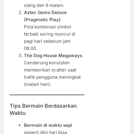
siang dan 9 malam.
Aztec Gems Deluxe
(Pragmatic Play)
Pola kombinasi simbol
terbaik sering muncul di
pagi hari sebelum jam
08.00.
The Dog House Megaways
Cenderung konsisten
memberikan scatter saat
trafik pengguna meningkat
(malam hari).
Tips Bermain Berdasarkan
Waktu
Bermain di waktu sepi
seperti dini hari bisa