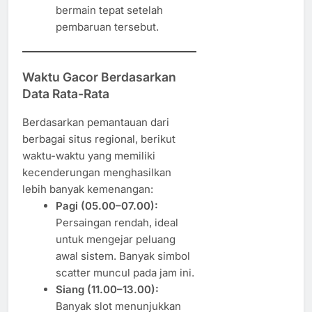
bermain tepat setelah
pembaruan tersebut.
Waktu Gacor Berdasarkan
Data Rata-Rata
Berdasarkan pemantauan dari
berbagai situs regional, berikut
waktu-waktu yang memiliki
kecenderungan menghasilkan
lebih banyak kemenangan:
Pagi (05.00–07.00):
Persaingan rendah, ideal
untuk mengejar peluang
awal sistem. Banyak simbol
scatter muncul pada jam ini.
Siang (11.00–13.00):
Banyak slot menunjukkan