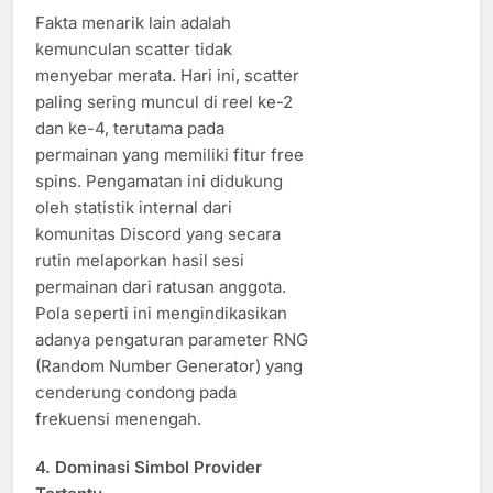
Fakta menarik lain adalah
kemunculan scatter tidak
menyebar merata. Hari ini, scatter
paling sering muncul di reel ke-2
dan ke-4, terutama pada
permainan yang memiliki fitur free
spins. Pengamatan ini didukung
oleh statistik internal dari
komunitas Discord yang secara
rutin melaporkan hasil sesi
permainan dari ratusan anggota.
Pola seperti ini mengindikasikan
adanya pengaturan parameter RNG
(Random Number Generator) yang
cenderung condong pada
frekuensi menengah.
4. Dominasi Simbol Provider