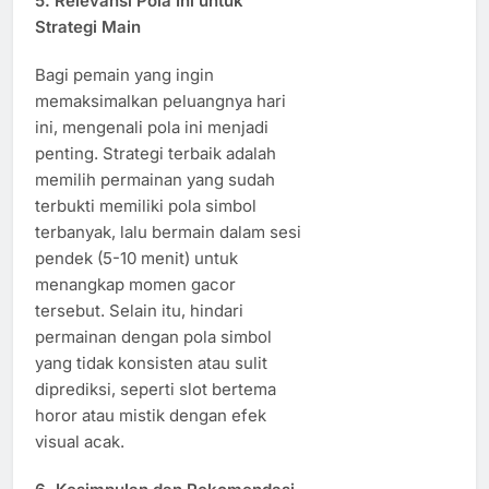
5. Relevansi Pola Ini untuk
Strategi Main
Bagi pemain yang ingin
memaksimalkan peluangnya hari
ini, mengenali pola ini menjadi
penting. Strategi terbaik adalah
memilih permainan yang sudah
terbukti memiliki pola simbol
terbanyak, lalu bermain dalam sesi
pendek (5-10 menit) untuk
menangkap momen gacor
tersebut. Selain itu, hindari
permainan dengan pola simbol
yang tidak konsisten atau sulit
diprediksi, seperti slot bertema
horor atau mistik dengan efek
visual acak.