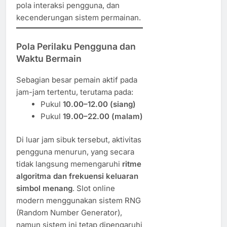
pola interaksi pengguna, dan
kecenderungan sistem permainan.
Pola Perilaku Pengguna dan
Waktu Bermain
Sebagian besar pemain aktif pada
jam-jam tertentu, terutama pada:
Pukul
10.00–12.00 (siang)
Pukul
19.00–22.00 (malam)
Di luar jam sibuk tersebut, aktivitas
pengguna menurun, yang secara
tidak langsung memengaruhi
ritme
algoritma dan frekuensi keluaran
simbol menang
. Slot online
modern menggunakan sistem RNG
(Random Number Generator),
namun sistem ini tetap dipengaruhi