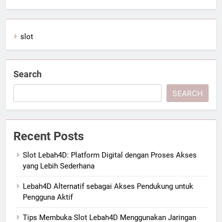
slot
Search
SEARCH
Recent Posts
Slot Lebah4D: Platform Digital dengan Proses Akses
yang Lebih Sederhana
Lebah4D Alternatif sebagai Akses Pendukung untuk
Pengguna Aktif
Tips Membuka Slot Lebah4D Menggunakan Jaringan