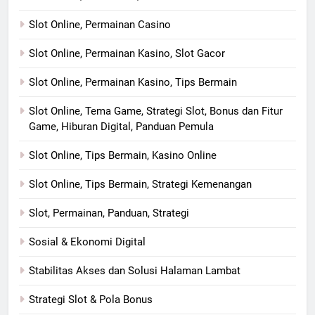
Slot Online, Permainan Casino
Slot Online, Permainan Kasino, Slot Gacor
Slot Online, Permainan Kasino, Tips Bermain
Slot Online, Tema Game, Strategi Slot, Bonus dan Fitur
Game, Hiburan Digital, Panduan Pemula
Slot Online, Tips Bermain, Kasino Online
Slot Online, Tips Bermain, Strategi Kemenangan
Slot, Permainan, Panduan, Strategi
Sosial & Ekonomi Digital
Stabilitas Akses dan Solusi Halaman Lambat
Strategi Slot & Pola Bonus