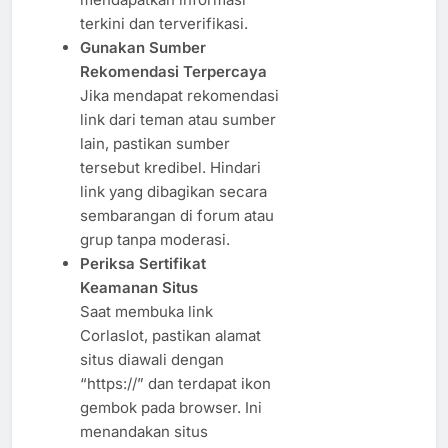
terkini dan terverifikasi.
Gunakan Sumber
Rekomendasi Terpercaya
Jika mendapat rekomendasi
link dari teman atau sumber
lain, pastikan sumber
tersebut kredibel. Hindari
link yang dibagikan secara
sembarangan di forum atau
grup tanpa moderasi.
Periksa Sertifikat
Keamanan Situs
Saat membuka link
Corlaslot, pastikan alamat
situs diawali dengan
“https://” dan terdapat ikon
gembok pada browser. Ini
menandakan situs