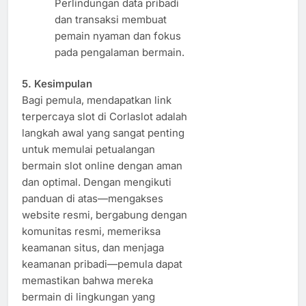
Perlindungan data pribadi
dan transaksi membuat
pemain nyaman dan fokus
pada pengalaman bermain.
5. Kesimpulan
Bagi pemula, mendapatkan link
terpercaya slot di Corlaslot adalah
langkah awal yang sangat penting
untuk memulai petualangan
bermain slot online dengan aman
dan optimal. Dengan mengikuti
panduan di atas—mengakses
website resmi, bergabung dengan
komunitas resmi, memeriksa
keamanan situs, dan menjaga
keamanan pribadi—pemula dapat
memastikan bahwa mereka
bermain di lingkungan yang