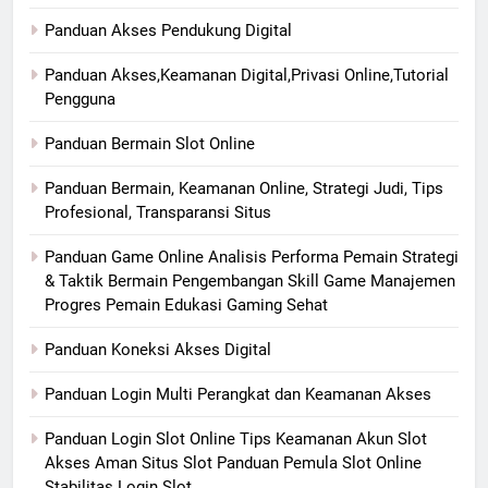
Panduan Akses Pendukung Digital
Panduan Akses,Keamanan Digital,Privasi Online,Tutorial
Pengguna
Panduan Bermain Slot Online
Panduan Bermain, Keamanan Online, Strategi Judi, Tips
Profesional, Transparansi Situs
Panduan Game Online Analisis Performa Pemain Strategi
& Taktik Bermain Pengembangan Skill Game Manajemen
Progres Pemain Edukasi Gaming Sehat
Panduan Koneksi Akses Digital
Panduan Login Multi Perangkat dan Keamanan Akses
Panduan Login Slot Online Tips Keamanan Akun Slot
Akses Aman Situs Slot Panduan Pemula Slot Online
Stabilitas Login Slot