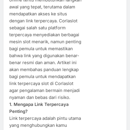
awal yang tepat, terutama dalam
mendapatkan akses ke situs
dengan link terpercaya. Corlaslot
sebagai salah satu platform
terpercaya menyediakan berbagai
mesin slot menarik, namun penting
bagi pemula untuk memastikan
bahwa link yang digunakan benar-
benar resmi dan aman. Artikel ini
akan membahas panduan lengkap
bagi pemula untuk mendapatkan
link terpercaya slot di Corlaslot
agar pengalaman bermain menjadi
nyaman dan bebas dari risiko.
1. Mengapa Link Terpercaya
Penting?
Link terpercaya adalah pintu utama
yang menghubungkan kamu