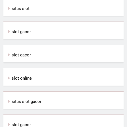
situs slot
slot gacor
slot gacor
slot online
situs slot gacor
slot gacor