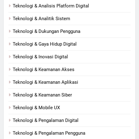
Teknologi & Analisis Platform Digital
Teknologi & Analitik Sistem
Teknologi & Dukungan Pengguna
Teknologi & Gaya Hidup Digital
Teknologi & Inovasi Digital
Teknologi & Keamanan Akses
Teknologi & Keamanan Aplikasi
Teknologi & Keamanan Siber
Teknologi & Mobile UX
Teknologi & Pengalaman Digital
Teknologi & Pengalaman Pengguna