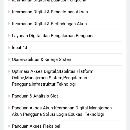
Keamanan Digital & Edukasi Pengguna
Keamanan Digital & Pengelolaan Akses
Keamanan Digital & Perlindungan Akun
Layanan Digital dan Pengalaman Pengguna
lebah4d
Observabilitas & Kinerja Sistem
Optimasi Akses Digital,Stabilitas Platform
Online,Manajemen Sistem,Pengalaman
Pengguna,Infrastruktur Teknologi
Panduan & Analisis Slot
Panduan Akses Akun Keamanan Digital Manajemen
Akun Pengguna Solusi Login Edukasi Teknologi
Panduan Akses Fleksibel