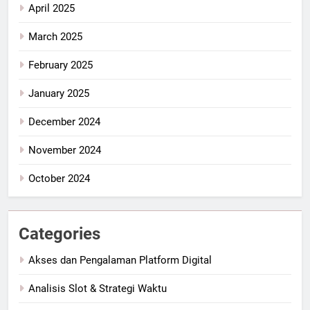
April 2025
March 2025
February 2025
January 2025
December 2024
November 2024
October 2024
Categories
Akses dan Pengalaman Platform Digital
Analisis Slot & Strategi Waktu