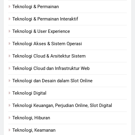
Teknologi & Permainan
Teknologi & Permainan Interaktif
Teknologi & User Experience
Teknologi Akses & Sistem Operasi
Teknologi Cloud & Arsitektur Sistem
Teknologi Cloud dan Infrastruktur Web
Teknologi dan Desain dalam Slot Online
Teknologi Digital
Teknologi Keuangan, Perjudian Online, Slot Digital
Teknologi, Hiburan
Teknologi, Keamanan