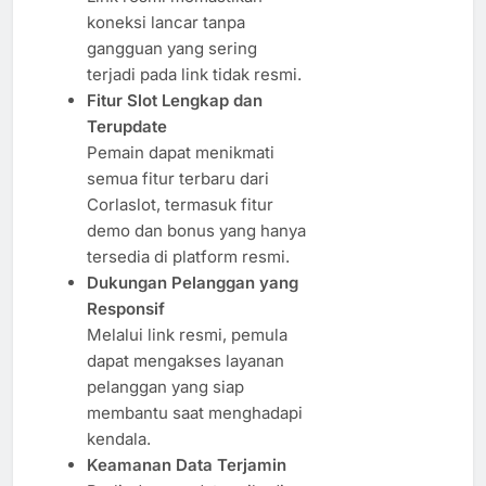
koneksi lancar tanpa
gangguan yang sering
terjadi pada link tidak resmi.
Fitur Slot Lengkap dan
Terupdate
Pemain dapat menikmati
semua fitur terbaru dari
Corlaslot, termasuk fitur
demo dan bonus yang hanya
tersedia di platform resmi.
Dukungan Pelanggan yang
Responsif
Melalui link resmi, pemula
dapat mengakses layanan
pelanggan yang siap
membantu saat menghadapi
kendala.
Keamanan Data Terjamin