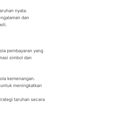
aruhan nyata.
engalaman dan
sli.
 pola pembayaran yang
nasi simbol dan
pola kemenangan.
l untuk meningkatkan
rategi taruhan secara