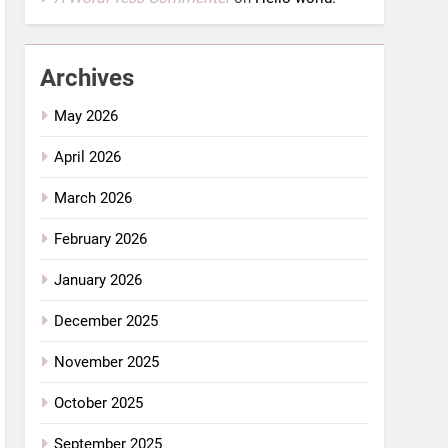
Archives
May 2026
April 2026
March 2026
February 2026
January 2026
December 2025
November 2025
October 2025
September 2025