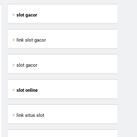
slot gacor
link slot gacor
slot gacor
slot online
link situs slot