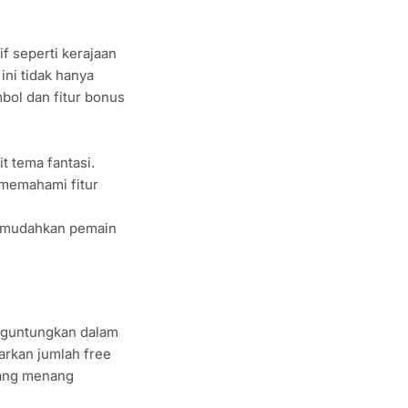
f seperti kerajaan
ini tidak hanya
bol dan fitur bonus
t tema fantasi.
k memahami fitur
memudahkan pemain
enguntungkan dalam
arkan jumlah free
uang menang