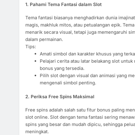
1. Pahami Tema Fantasi dalam Slot
Tema fantasi biasanya menghadirkan dunia imajinati
magis, makhluk mitos, atau petualangan epik. Tema 
menarik secara visual, tetapi juga memengaruhi sim
dalam permainan.
Tips:
Amati simbol dan karakter khusus yang terkai
Pelajari cerita atau latar belakang slot untu
bonus yang tersedia.
Pilih slot dengan visual dan animasi yang 
mengenali simbol penting.
2. Periksa Free Spins Maksimal
Free spins adalah salah satu fitur bonus paling m
slot online. Slot dengan tema fantasi sering menaw
spins yang besar dan mudah dipicu, sehingga pel
meningkat.