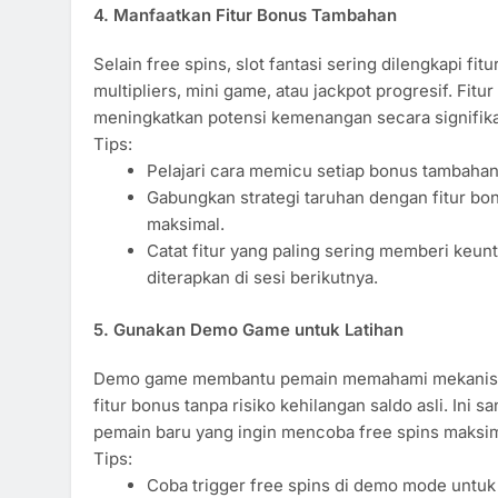
4. Manfaatkan Fitur Bonus Tambahan
Selain free spins, slot fantasi sering dilengkapi fitu
multipliers, mini game, atau jackpot progresif. Fitur 
meningkatkan potensi kemenangan secara signifik
Tips:
Pelajari cara memicu setiap bonus tambahan
Gabungkan strategi taruhan dengan fitur bon
maksimal.
Catat fitur yang paling sering memberi keun
diterapkan di sesi berikutnya.
5. Gunakan Demo Game untuk Latihan
Demo game membantu pemain memahami mekanisme
fitur bonus tanpa risiko kehilangan saldo asli. Ini 
pemain baru yang ingin mencoba free spins maksim
Tips:
Coba trigger free spins di demo mode untuk