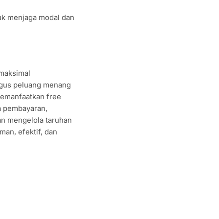
tuk menjaga modal dan
 maksimal
igus peluang menang
memanfaatkan free
a pembayaran,
dan mengelola taruhan
man, efektif, dan