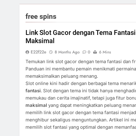
free spins
Link Slot Gacor dengan Tema Fantasi
Maksimal
E22f22e
8 Months Ago
0
6 Mins
Temukan link slot gacor dengan tema fantasi dan f
Panduan ini membantu pemain menikmati permaina
memaksimalkan peluang menang.
Slot online kini hadir dengan berbagai tema menari
fantasi
. Slot dengan tema ini tidak hanya menghadi
memukau dan cerita imajinatif, tetapi juga fitur bon
maksimal
yang dapat meningkatkan peluang menan
memilih link slot gacor dengan tema fantasi menja
menghibur sekaligus menguntungkan. Artikel ini
memilih slot fantasi yang optimal dengan memanfaa