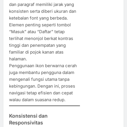
dan paragraf memiliki jarak yang
konsisten serta diberi ukuran dan
ketebalan font yang berbeda.
Elemen penting seperti tombol
“Masuk” atau “Daftar” tetap
terlihat menonjol berkat kontras
tinggi dan penempatan yang
familiar di pojok kanan atas
halaman.
Penggunaan ikon berwarna cerah
juga membantu pengguna dalam
mengenali fungsi utama tanpa
kebingungan. Dengan ini, proses
navigasi tetap efisien dan cepat
walau dalam suasana redup.
Konsistensi dan
Responsivitas