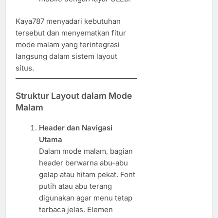
Kaya787 menyadari kebutuhan
tersebut dan menyematkan fitur
mode malam yang terintegrasi
langsung dalam sistem layout
situs.
Struktur Layout dalam Mode
Malam
Header dan Navigasi
Utama
Dalam mode malam, bagian
header berwarna abu-abu
gelap atau hitam pekat. Font
putih atau abu terang
digunakan agar menu tetap
terbaca jelas. Elemen