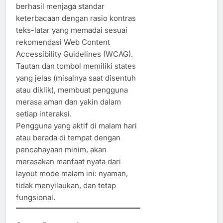
berhasil menjaga standar
keterbacaan dengan rasio kontras
teks-latar yang memadai sesuai
rekomendasi Web Content
Accessibility Guidelines (WCAG).
Tautan dan tombol memiliki states
yang jelas (misalnya saat disentuh
atau diklik), membuat pengguna
merasa aman dan yakin dalam
setiap interaksi.
Pengguna yang aktif di malam hari
atau berada di tempat dengan
pencahayaan minim, akan
merasakan manfaat nyata dari
layout mode malam ini: nyaman,
tidak menyilaukan, dan tetap
fungsional.