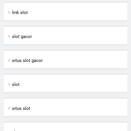
link slot
slot gacor
situs slot gacor
slot
situs slot