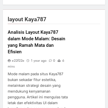
layout Kaya787
Analisis Layout Kaya787
dalam Mode Malam: Desain
yang Ramah Mata dan
Efisien
e22f22e
1 year ago
0
6
mins
Mode malam pada situs Kaya787
bukan sekadar fitur estetika,
melainkan strategi desain yang
mendukung kenyamanan
pengguna. Artikel ini mengulas tata
letak dan efektivitas UI dalam