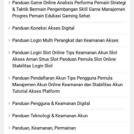
Panduan Game Online Analisis Performa Pemain Strategi
& Taktik Bermain Pengembangan Skill Game Manajemen
Progres Pemain Edukasi Gaming Sehat
Panduan Koneksi Akses Digital
Panduan Login Multi Perangkat dan Keamanan Akses
Panduan Login Slot Online Tips Keamanan Akun Slot
Akses Aman Situs Slot Panduan Pemula Slot Online
Stabilitas Login Slot
Panduan Pendaftaran Akun Tips Pengguna Pemula
Manajemen Akun Online Keamanan dan Stabilitas Akun
Tutorial Akses Platform
Panduan Pengguna & Keamanan Digital
Panduan Teknologi & Keamanan Akun
Panduan, Keamanan, Permainan