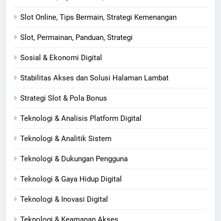
Slot Online, Tips Bermain, Strategi Kemenangan
Slot, Permainan, Panduan, Strategi
Sosial & Ekonomi Digital
Stabilitas Akses dan Solusi Halaman Lambat
Strategi Slot & Pola Bonus
Teknologi & Analisis Platform Digital
Teknologi & Analitik Sistem
Teknologi & Dukungan Pengguna
Teknologi & Gaya Hidup Digital
Teknologi & Inovasi Digital
Teknologi & Keamanan Akses