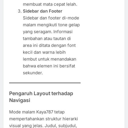
membuat mata cepat lelah.
Sidebar dan Footer
Sidebar dan footer di-mode
malam mengikuti tone gelap
yang seragam. Informasi
tambahan atau tautan di
area ini ditata dengan font
kecil dan warna lebih
lembut untuk menandakan
bahwa elemen ini bersifat
sekunder.
Pengaruh Layout terhadap
Navigasi
Mode malam Kaya787 tetap
mempertahankan struktur hierarki
visual yang jelas. Judul, subjudul,