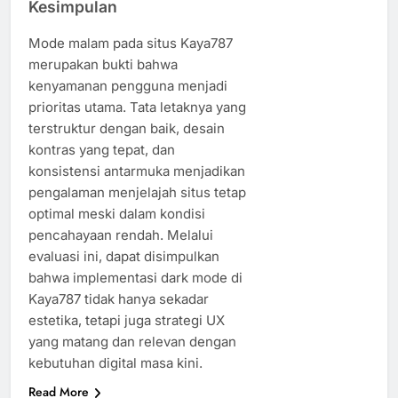
Kesimpulan
Mode malam pada situs Kaya787
merupakan bukti bahwa
kenyamanan pengguna menjadi
prioritas utama. Tata letaknya yang
terstruktur dengan baik, desain
kontras yang tepat, dan
konsistensi antarmuka menjadikan
pengalaman menjelajah situs tetap
optimal meski dalam kondisi
pencahayaan rendah. Melalui
evaluasi ini, dapat disimpulkan
bahwa implementasi dark mode di
Kaya787 tidak hanya sekadar
estetika, tetapi juga strategi UX
yang matang dan relevan dengan
kebutuhan digital masa kini.
Read More