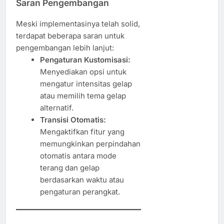
Saran Pengembangan
Meski implementasinya telah solid,
terdapat beberapa saran untuk
pengembangan lebih lanjut:
Pengaturan Kustomisasi:
Menyediakan opsi untuk
mengatur intensitas gelap
atau memilih tema gelap
alternatif.
Transisi Otomatis:
Mengaktifkan fitur yang
memungkinkan perpindahan
otomatis antara mode
terang dan gelap
berdasarkan waktu atau
pengaturan perangkat.