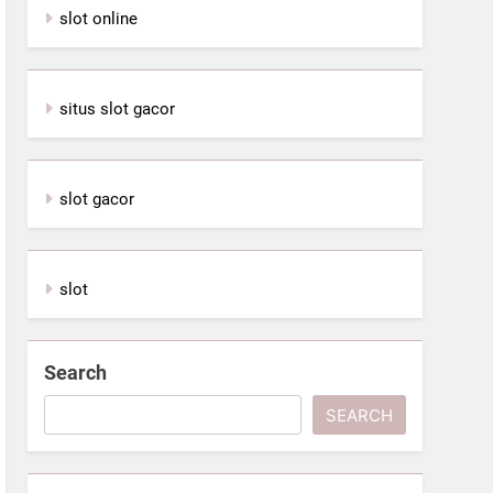
slot online
situs slot gacor
slot gacor
slot
Search
SEARCH