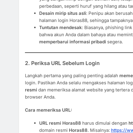
perbedaan, seperti huruf yang hilang atau t
Desain mirip situs asli
: Penipu akan berusah
halaman login Horas88, sehingga tampaknya
Tuntutan mendesak
: Biasanya, phishing lin
bahwa akun Anda dalam bahaya atau memint
memperbarui informasi pribadi
segera.
2.
Periksa URL Sebelum Login
Langkah pertama yang paling penting adalah
memer
login. Pastikan Anda selalu mengakses halaman log
resmi
dan memeriksa alamat website yang tertera di
browser Anda.
Cara memeriksa URL:
URL resmi Horas88
harus dimulai dengan
ht
domain resmi
Horas88
. Misalnya:
https://