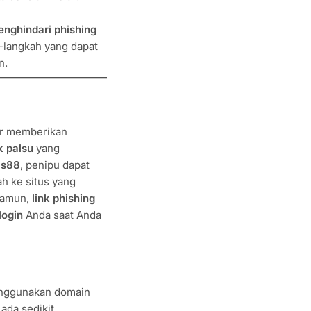
nghindari phishing
-langkah yang dapat
n.
ar memberikan
k palsu
yang
as88
, penipu dapat
h ke situs yang
 Namun,
link phishing
login
Anda saat Anda
menggunakan domain
 ada sedikit