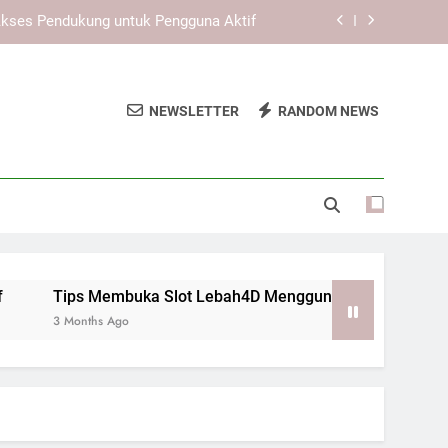
Akses Pendukung untuk Pengguna Aktif
ngan Stabil untuk Akses Lebih Lancar
HP dan Laptop dengan Cara yang Benar
NEWSLETTER
RANDOM NEWS
gan Proses Akses yang Lebih Sederhana
 Gaya Trendy Untuk Segala Kesempatan.
Akses Pendukung untuk Pengguna Aktif
ngan Stabil untuk Akses Lebih Lancar
HP dan Laptop dengan Cara yang Benar
 Membuka Slot Lebah4D Menggunakan Jaringan Stabil untuk A
ths Ago