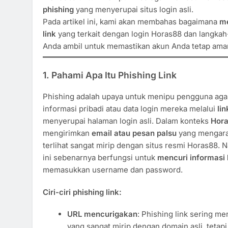
phishing
yang menyerupai situs login asli.
Pada artikel ini, kami akan membahas bagaimana
me
link
yang terkait dengan login Horas88 dan langkah
Anda ambil untuk memastikan akun Anda tetap ama
1.
Pahami Apa Itu Phishing Link
Phishing adalah upaya untuk menipu pengguna ag
informasi pribadi atau data login mereka melalui
lin
menyerupai halaman login asli. Dalam konteks
Hor
mengirimkan
email atau pesan palsu
yang mengara
terlihat sangat mirip dengan situs resmi Horas88.
ini sebenarnya berfungsi untuk
mencuri informasi 
memasukkan username dan password.
Ciri-ciri
phishing link
:
URL mencurigakan
: Phishing link sering 
yang sangat mirip dengan domain asli, tetapi