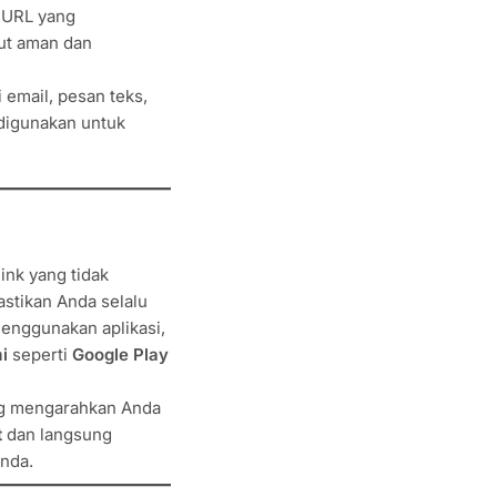
 URL yang
ut aman dan
i email, pesan teks,
 digunakan untuk
a
ink yang tidak
astikan Anda selalu
menggunakan aplikasi,
i
seperti
Google Play
g mengarahkan Anda
t
dan langsung
nda.