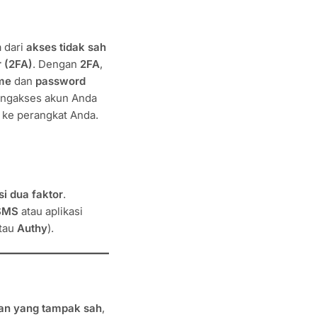
a dari
akses tidak sah
r (2FA)
. Dengan
2FA
,
me
dan
password
mengakses akun Anda
 ke perangkat Anda.
si dua faktor
.
SMS
atau aplikasi
tau
Authy
).
san yang tampak sah
,