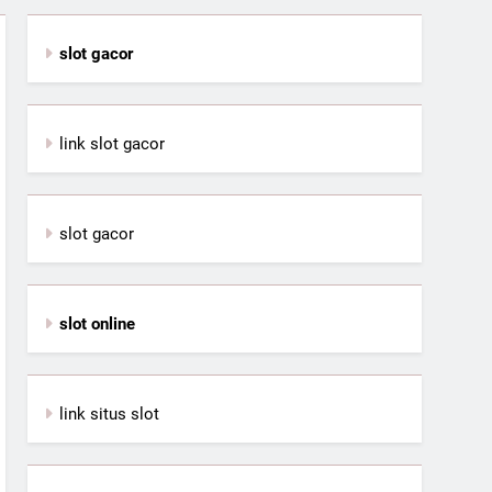
slot gacor
link slot gacor
slot gacor
slot online
link situs slot