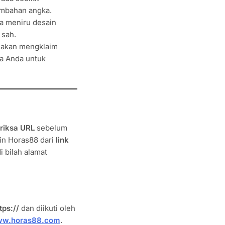
ambahan angka.
a meniru desain
 sah.
k akan mengklaim
a Anda untuk
iksa URL
sebelum
in Horas88 dari
link
 bilah alamat
tps://
dan diikuti oleh
www.horas88.com
.