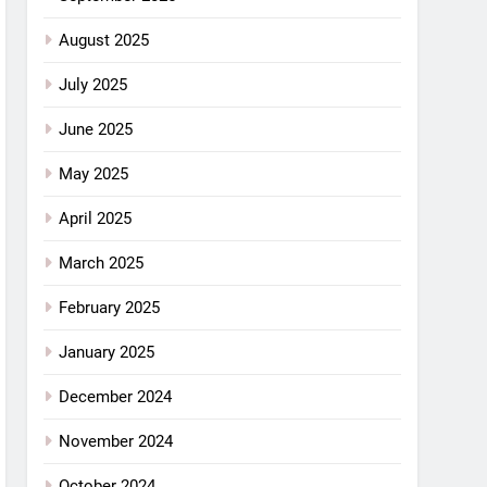
August 2025
July 2025
June 2025
May 2025
April 2025
March 2025
February 2025
January 2025
December 2024
November 2024
October 2024