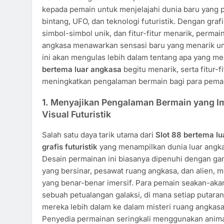
kepada pemain untuk menjelajahi dunia baru yang 
bintang, UFO, dan teknologi futuristik. Dengan gra
simbol-simbol unik, dan fitur-fitur menarik, permai
angkasa menawarkan sensasi baru yang menarik untu
ini akan mengulas lebih dalam tentang apa yang 
bertema luar angkasa
begitu menarik, serta fitur-f
meningkatkan pengalaman bermain bagi para pema
1.
Menyajikan Pengalaman Bermain yang I
Visual Futuristik
Salah satu daya tarik utama dari
Slot 88 bertema l
grafis futuristik
yang menampilkan dunia luar angk
Desain permainan ini biasanya dipenuhi dengan gam
yang bersinar, pesawat ruang angkasa, dan alien, 
yang benar-benar imersif. Para pemain seakan-aka
sebuah petualangan galaksi, di mana setiap puta
mereka lebih dalam ke dalam misteri ruang angkasa
Penyedia permainan seringkali menggunakan anima