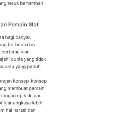
ng terus bertambah
gan Pemain Slot
asa bagi banyak
ang berbeda dan
 bertema luar
jahi dunia yang tidak
nia baru yang penuh
n dengan konsep-konsep
yang membuat pemain
langan epik di luar
 luar angkasa lebih
lam hal narasi dan