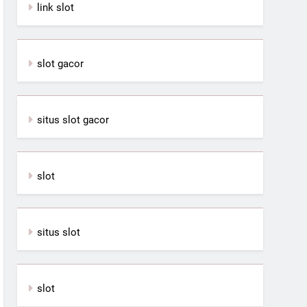
link slot
slot gacor
situs slot gacor
slot
situs slot
slot