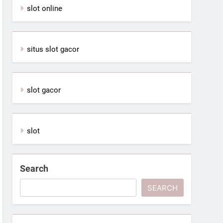
slot online
situs slot gacor
slot gacor
slot
Search
SEARCH