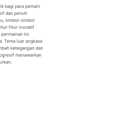
ik bagi para pemain
sif dan penuh
au, simbol-simbol
tur-fitur inovatif
 permainan ini
a. Tema luar angkasa
ambah ketegangan dan
rogresif menawarkan
urkan.