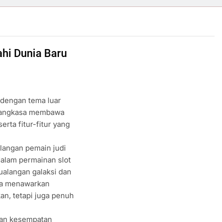
ahi Dunia Baru
dengan tema luar
ar angkasa membawa
erta fitur-fitur yang
kalangan pemain judi
dalam permainan slot
alangan galaksi dan
asa menawarkan
n, tetapi juga penuh
kan kesempatan