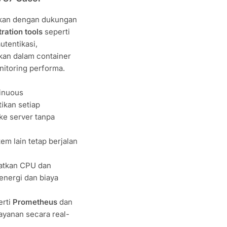
ukan dengan dukungan
ration tools
seperti
utentikasi,
nkan dalam container
nitoring performa.
inuous
ikan setiap
ke server tanpa
tem lain tetap berjalan
atkan CPU dan
energi dan biaya
erti
Prometheus
dan
yanan secara real-