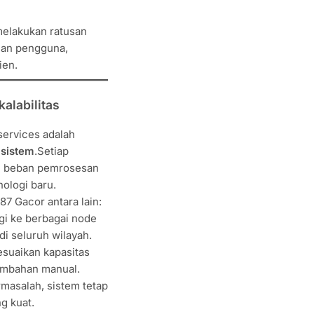
melakukan ratusan
nan pengguna,
ien.
alabilitas
services adalah
 sistem
.Setiap
gi beban pemrosesan
ologi baru.
7 Gacor antara lain:
gi ke berbagai node
i seluruh wilayah.
uaikan kapasitas
nambahan manual.
rmasalah, sistem tetap
g kuat.