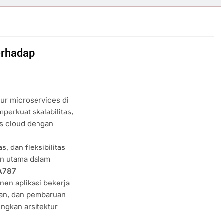
erhadap
ur microservices di
erkuat skalabilitas,
s cloud dengan
s, dan fleksibilitas
n utama dalam
A787
en aplikasi bekerja
ian, dan pembaruan
ingkan arsitektur