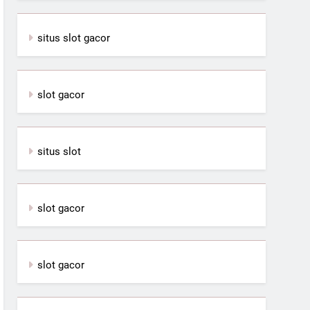
situs slot gacor
slot gacor
situs slot
slot gacor
slot gacor