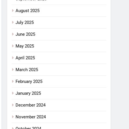
August 2025
July 2025
June 2025
May 2025
April 2025
March 2025
February 2025
January 2025
December 2024
November 2024
October 2024