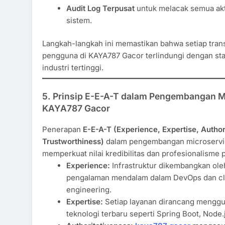
Audit Log Terpusat
untuk melacak semua akti
sistem.
Langkah-langkah ini memastikan bahwa setiap trans
pengguna di KAYA787 Gacor terlindungi dengan s
industri tertinggi.
5. Prinsip E-E-A-T dalam Pengembangan M
KAYA787 Gacor
Penerapan
E-E-A-T (Experience, Expertise, Author
Trustworthiness)
dalam pengembangan microservi
memperkuat nilai kredibilitas dan profesionalisme p
Experience:
Infrastruktur dikembangkan ole
pengalaman mendalam dalam DevOps dan cl
engineering.
Expertise:
Setiap layanan dirancang mengg
teknologi terbaru seperti Spring Boot, Node.