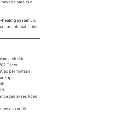
bekerja paralel di
o-healing system
, di
secara otomatis oleh
lam arsitektur
A787 Gacor
setiap permintaan
enkripsi.
ti:
PI.
ncegah akses tidak
ntas dan audit