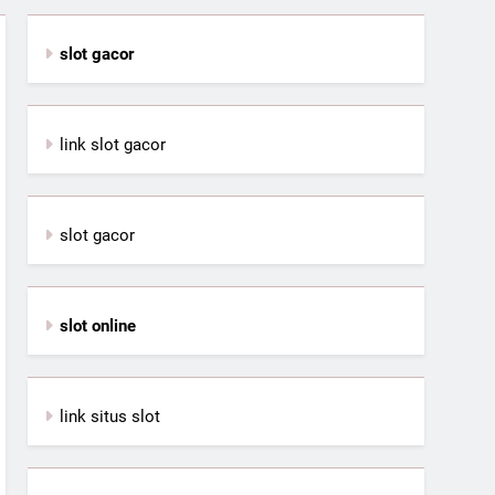
slot gacor
link slot gacor
slot gacor
slot online
link situs slot