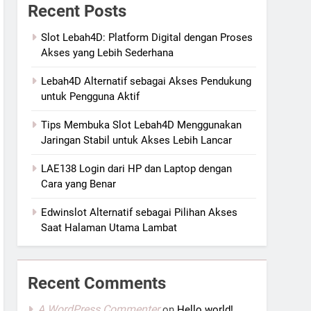
Recent Posts
Slot Lebah4D: Platform Digital dengan Proses
Akses yang Lebih Sederhana
Lebah4D Alternatif sebagai Akses Pendukung
untuk Pengguna Aktif
Tips Membuka Slot Lebah4D Menggunakan
Jaringan Stabil untuk Akses Lebih Lancar
LAE138 Login dari HP dan Laptop dengan
Cara yang Benar
Edwinslot Alternatif sebagai Pilihan Akses
Saat Halaman Utama Lambat
Recent Comments
A WordPress Commenter
on
Hello world!