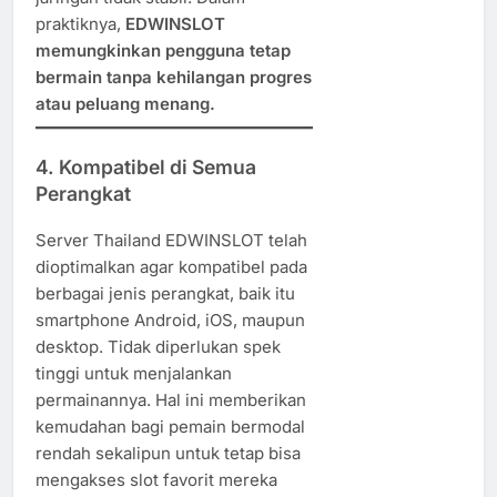
praktiknya,
EDWINSLOT
memungkinkan pengguna tetap
bermain tanpa kehilangan progres
atau peluang menang.
4.
Kompatibel di Semua
Perangkat
Server Thailand EDWINSLOT telah
dioptimalkan agar kompatibel pada
berbagai jenis perangkat, baik itu
smartphone Android, iOS, maupun
desktop. Tidak diperlukan spek
tinggi untuk menjalankan
permainannya. Hal ini memberikan
kemudahan bagi pemain bermodal
rendah sekalipun untuk tetap bisa
mengakses slot favorit mereka