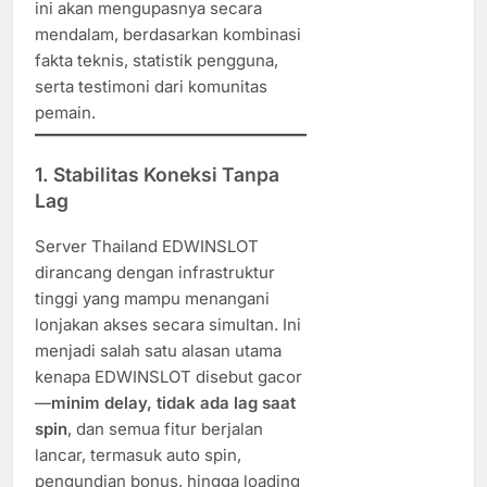
ini akan mengupasnya secara
mendalam, berdasarkan kombinasi
fakta teknis, statistik pengguna,
serta testimoni dari komunitas
pemain.
1.
Stabilitas Koneksi Tanpa
Lag
Server Thailand EDWINSLOT
dirancang dengan infrastruktur
tinggi yang mampu menangani
lonjakan akses secara simultan. Ini
menjadi salah satu alasan utama
kenapa EDWINSLOT disebut gacor
—
minim delay, tidak ada lag saat
spin
, dan semua fitur berjalan
lancar, termasuk auto spin,
pengundian bonus, hingga loading