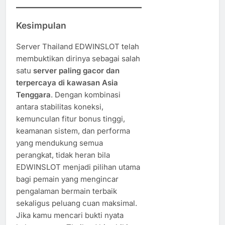
Kesimpulan
Server Thailand EDWINSLOT telah
membuktikan dirinya sebagai salah
satu
server paling gacor dan
terpercaya di kawasan Asia
Tenggara
. Dengan kombinasi
antara stabilitas koneksi,
kemunculan fitur bonus tinggi,
keamanan sistem, dan performa
yang mendukung semua
perangkat, tidak heran bila
EDWINSLOT menjadi pilihan utama
bagi pemain yang mengincar
pengalaman bermain terbaik
sekaligus peluang cuan maksimal.
Jika kamu mencari bukti nyata