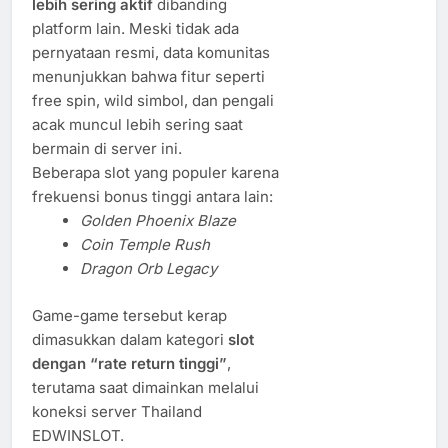
lebih sering aktif
dibanding
platform lain. Meski tidak ada
pernyataan resmi, data komunitas
menunjukkan bahwa fitur seperti
free spin, wild simbol, dan pengali
acak muncul lebih sering saat
bermain di server ini.
Beberapa slot yang populer karena
frekuensi bonus tinggi antara lain:
Golden Phoenix Blaze
Coin Temple Rush
Dragon Orb Legacy
Game-game tersebut kerap
dimasukkan dalam kategori
slot
dengan “rate return tinggi”
,
terutama saat dimainkan melalui
koneksi server Thailand
EDWINSLOT.