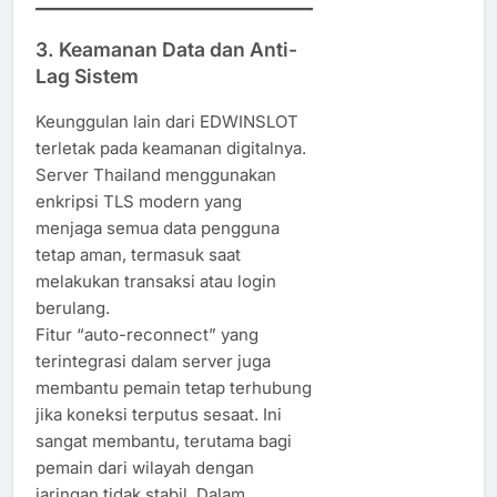
3.
Keamanan Data dan Anti-
Lag Sistem
Keunggulan lain dari EDWINSLOT
terletak pada keamanan digitalnya.
Server Thailand menggunakan
enkripsi TLS modern yang
menjaga semua data pengguna
tetap aman, termasuk saat
melakukan transaksi atau login
berulang.
Fitur “auto-reconnect” yang
terintegrasi dalam server juga
membantu pemain tetap terhubung
jika koneksi terputus sesaat. Ini
sangat membantu, terutama bagi
pemain dari wilayah dengan
jaringan tidak stabil. Dalam