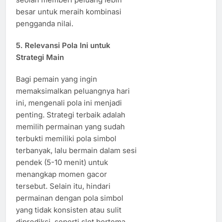
besar untuk meraih kombinasi
pengganda nilai.
5. Relevansi Pola Ini untuk
Strategi Main
Bagi pemain yang ingin
memaksimalkan peluangnya hari
ini, mengenali pola ini menjadi
penting. Strategi terbaik adalah
memilih permainan yang sudah
terbukti memiliki pola simbol
terbanyak, lalu bermain dalam sesi
pendek (5-10 menit) untuk
menangkap momen gacor
tersebut. Selain itu, hindari
permainan dengan pola simbol
yang tidak konsisten atau sulit
diprediksi, seperti slot bertema