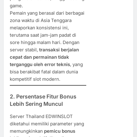
game.
Pemain yang berasal dari berbagai
zona waktu di Asia Tenggara
melaporkan konsistensi ini,
terutama saat jam-jam padat di
sore hingga malam hari. Dengan
server stabil,
transaksi berjalan
cepat dan permainan tidak
terganggu oleh error teknis
, yang
bisa berakibat fatal dalam dunia
kompetitif slot modern.
2.
Persentase Fitur Bonus
Lebih Sering Muncul
Server Thailand EDWINSLOT
diketahui memiliki parameter yang
memungkinkan
pemicu bonus