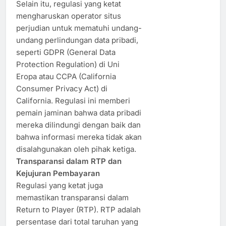
Selain itu, regulasi yang ketat
mengharuskan operator situs
perjudian untuk mematuhi undang-
undang perlindungan data pribadi,
seperti GDPR (General Data
Protection Regulation) di Uni
Eropa atau CCPA (California
Consumer Privacy Act) di
California. Regulasi ini memberi
pemain jaminan bahwa data pribadi
mereka dilindungi dengan baik dan
bahwa informasi mereka tidak akan
disalahgunakan oleh pihak ketiga.
Transparansi dalam RTP dan
Kejujuran Pembayaran
Regulasi yang ketat juga
memastikan transparansi dalam
Return to Player (RTP). RTP adalah
persentase dari total taruhan yang