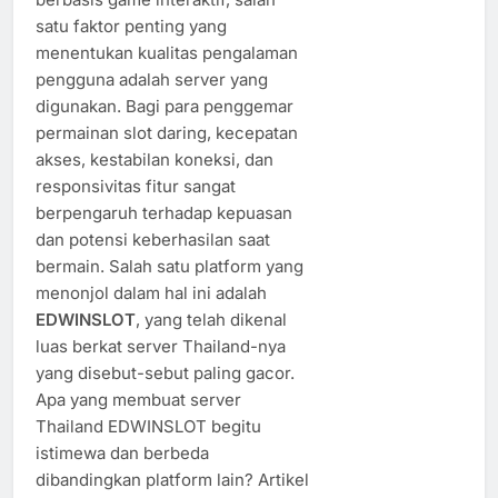
satu faktor penting yang
menentukan kualitas pengalaman
pengguna adalah server yang
digunakan. Bagi para penggemar
permainan slot daring, kecepatan
akses, kestabilan koneksi, dan
responsivitas fitur sangat
berpengaruh terhadap kepuasan
dan potensi keberhasilan saat
bermain. Salah satu platform yang
menonjol dalam hal ini adalah
EDWINSLOT
, yang telah dikenal
luas berkat server Thailand-nya
yang disebut-sebut paling gacor.
Apa yang membuat server
Thailand EDWINSLOT begitu
istimewa dan berbeda
dibandingkan platform lain? Artikel