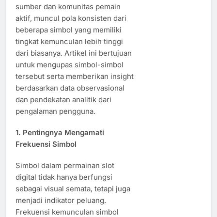
sumber dan komunitas pemain
aktif, muncul pola konsisten dari
beberapa simbol yang memiliki
tingkat kemunculan lebih tinggi
dari biasanya. Artikel ini bertujuan
untuk mengupas simbol-simbol
tersebut serta memberikan insight
berdasarkan data observasional
dan pendekatan analitik dari
pengalaman pengguna.
1. Pentingnya Mengamati
Frekuensi Simbol
Simbol dalam permainan slot
digital tidak hanya berfungsi
sebagai visual semata, tetapi juga
menjadi indikator peluang.
Frekuensi kemunculan simbol