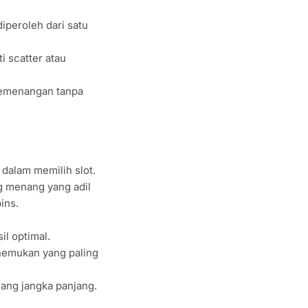
iperoleh dari satu
i scatter atau
kemenangan tanpa
 dalam memilih slot.
g menang yang adil
ins.
il optimal.
nemukan yang paling
ang jangka panjang.