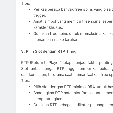
Tips:
Periksa berapa banyak free spins yang bisa d
trigger.
Amati simbol yang memicu free spins, sepert
karakter khusus.
Gunakan free spins untuk memaksimalkan 
menambah risiko taruhan.
3. Pilih Slot dengan RTP Tinggi
RTP (Return to Player) tetap menjadi faktor penting
Slot fantasi dengan RTP tinggi memberikan peluan
dan konsisten, terutama saat memanfaatkan free sp
Tips:
Pilih slot dengan RTP minimal 95% untuk has
Bandingkan RTP antar slot fantasi untuk me
menguntungkan.
Gunakan RTP sebagai indikator peluang men