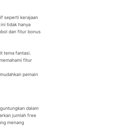
f seperti kerajaan
ini tidak hanya
bol dan fitur bonus
t tema fantasi.
k memahami fitur
memudahkan pemain
enguntungkan dalam
arkan jumlah free
uang menang