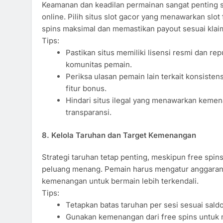
Keamanan dan keadilan permainan sangat penting s
online. Pilih situs slot gacor yang menawarkan slot
spins maksimal dan memastikan payout sesuai klai
Tips:
Pastikan situs memiliki lisensi resmi dan repu
komunitas pemain.
Periksa ulasan pemain lain terkait konsiste
fitur bonus.
Hindari situs ilegal yang menawarkan keme
transparansi.
8. Kelola Taruhan dan Target Kemenangan
Strategi taruhan tetap penting, meskipun free spi
peluang menang. Pemain harus mengatur anggaran 
kemenangan untuk bermain lebih terkendali.
Tips:
Tetapkan batas taruhan per sesi sesuai saldo
Gunakan kemenangan dari free spins untuk 