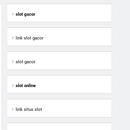
slot gacor
link slot gacor
slot gacor
slot online
link situs slot