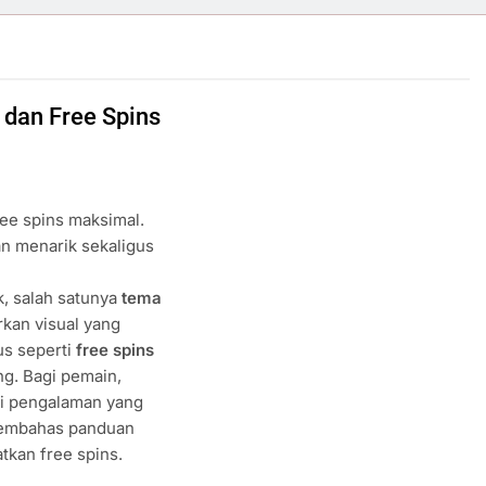
 dan Free Spins
ree spins maksimal.
n menarik sekaligus
k, salah satunya
tema
rkan visual yang
us seperti
free spins
g. Bagi pemain,
di pengalaman yang
 membahas panduan
tkan free spins.