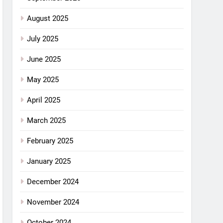
August 2025
July 2025
June 2025
May 2025
April 2025
March 2025
February 2025
January 2025
December 2024
November 2024
October 2024