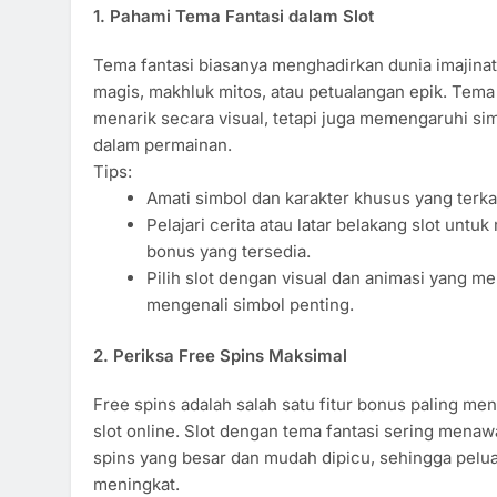
1. Pahami Tema Fantasi dalam Slot
Tema fantasi biasanya menghadirkan dunia imajinati
magis, makhluk mitos, atau petualangan epik. Tema 
menarik secara visual, tetapi juga memengaruhi sim
dalam permainan.
Tips:
Amati simbol dan karakter khusus yang terkai
Pelajari cerita atau latar belakang slot untu
bonus yang tersedia.
Pilih slot dengan visual dan animasi yang 
mengenali simbol penting.
2. Periksa Free Spins Maksimal
Free spins adalah salah satu fitur bonus paling m
slot online. Slot dengan tema fantasi sering menaw
spins yang besar dan mudah dipicu, sehingga pel
meningkat.