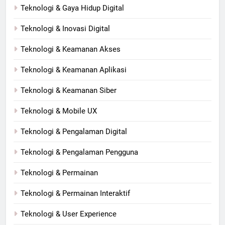
Teknologi & Gaya Hidup Digital
Teknologi & Inovasi Digital
Teknologi & Keamanan Akses
Teknologi & Keamanan Aplikasi
Teknologi & Keamanan Siber
Teknologi & Mobile UX
Teknologi & Pengalaman Digital
Teknologi & Pengalaman Pengguna
Teknologi & Permainan
Teknologi & Permainan Interaktif
Teknologi & User Experience