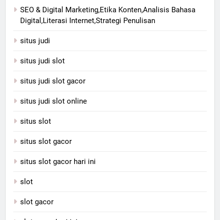
SEO & Digital Marketing,Etika Konten,Analisis Bahasa
Digital,Literasi Internet,Strategi Penulisan
situs judi
situs judi slot
situs judi slot gacor
situs judi slot online
situs slot
situs slot gacor
situs slot gacor hari ini
slot
slot gacor