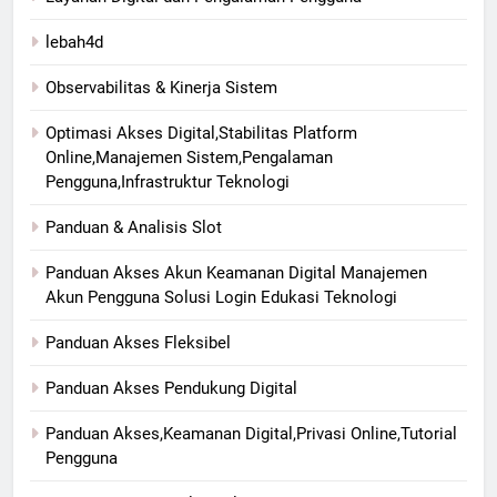
lebah4d
Observabilitas & Kinerja Sistem
Optimasi Akses Digital,Stabilitas Platform
Online,Manajemen Sistem,Pengalaman
Pengguna,Infrastruktur Teknologi
Panduan & Analisis Slot
Panduan Akses Akun Keamanan Digital Manajemen
Akun Pengguna Solusi Login Edukasi Teknologi
Panduan Akses Fleksibel
Panduan Akses Pendukung Digital
Panduan Akses,Keamanan Digital,Privasi Online,Tutorial
Pengguna