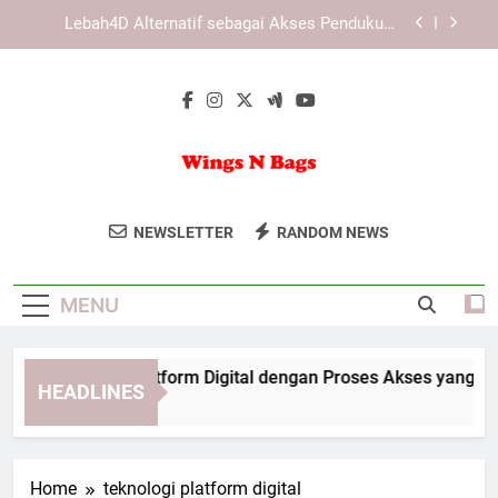
Skip
Tips Membuka Slot Lebah4D Menggunakan
to
Jaringan Stabil untuk Akses Lebih Lancar
content
LAE138 Login dari HP dan Laptop dengan Cara
yang Benar
Slot Lebah4D: Platform Digital dengan Proses
Akses yang Lebih Sederhana
Lebah4D Alternatif sebagai Akses Pendukung
untuk Pengguna Aktif
Wings N Bags
Lengkapi Penampilan Anda Dengan Tas
Tips Membuka Slot Lebah4D Menggunakan
NEWSLETTER
RANDOM NEWS
Jaringan Stabil untuk Akses Lebih Lancar
Dan Aksesori Dari Wings N Bags. Gaya
LAE138 Login dari HP dan Laptop dengan Cara
Trendy Untuk Segala Kesempatan.
yang Benar
MENU
ot Lebah4D: Platform Digital dengan Proses Akses yang Lebi
HEADLINES
Months Ago
Home
teknologi platform digital