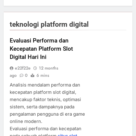
teknologi platform digital
Evaluasi Performa dan
Kecepatan Platform Slot
Digital Hari Ini
e22f22e
12 months
ago
0
6 mins
Analisis mendalam performa dan
kecepatan platform slot digital,
mencakup faktor teknis, optimasi
sistem, serta dampaknya pada
pengalaman pengguna di era game
online modern.
Evaluasi performa dan kecepatan
pada sebuah platform
situs slot