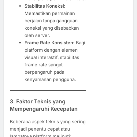
Stabilitas Koneksi:
Memastikan permainan
berjalan tanpa gangguan
koneksi yang disebabkan
oleh server.
Frame Rate Konsisten:
Bagi
platform dengan elemen
visual interaktif, stabilitas
frame rate sangat
berpengaruh pada
kenyamanan pengguna.
3. Faktor Teknis yang
Mempengaruhi Kecepatan
Beberapa aspek teknis yang sering
menjadi penentu cepat atau
lambatnya platform meliputi: