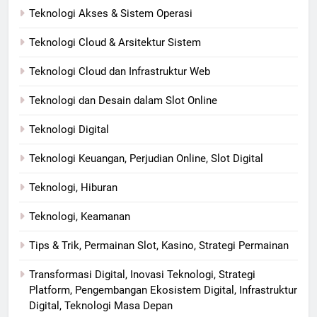
Teknologi Akses & Sistem Operasi
Teknologi Cloud & Arsitektur Sistem
Teknologi Cloud dan Infrastruktur Web
Teknologi dan Desain dalam Slot Online
Teknologi Digital
Teknologi Keuangan, Perjudian Online, Slot Digital
Teknologi, Hiburan
Teknologi, Keamanan
Tips & Trik, Permainan Slot, Kasino, Strategi Permainan
Transformasi Digital, Inovasi Teknologi, Strategi
Platform, Pengembangan Ekosistem Digital, Infrastruktur
Digital, Teknologi Masa Depan