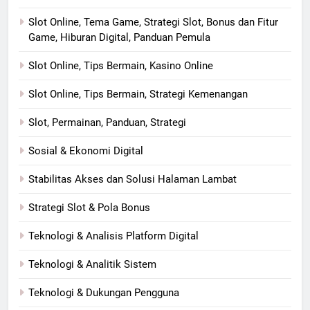
Slot Online, Tema Game, Strategi Slot, Bonus dan Fitur
Game, Hiburan Digital, Panduan Pemula
Slot Online, Tips Bermain, Kasino Online
Slot Online, Tips Bermain, Strategi Kemenangan
Slot, Permainan, Panduan, Strategi
Sosial & Ekonomi Digital
Stabilitas Akses dan Solusi Halaman Lambat
Strategi Slot & Pola Bonus
Teknologi & Analisis Platform Digital
Teknologi & Analitik Sistem
Teknologi & Dukungan Pengguna