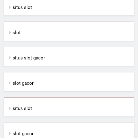
situs slot
slot
situs slot gacor
slot gacor
situs slot
slot gacor