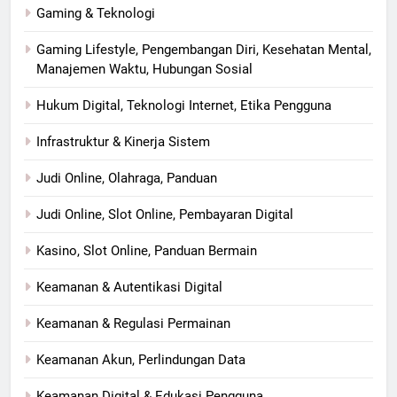
Gaming & Teknologi
Gaming Lifestyle, Pengembangan Diri, Kesehatan Mental,
Manajemen Waktu, Hubungan Sosial
Hukum Digital, Teknologi Internet, Etika Pengguna
Infrastruktur & Kinerja Sistem
Judi Online, Olahraga, Panduan
Judi Online, Slot Online, Pembayaran Digital
Kasino, Slot Online, Panduan Bermain
Keamanan & Autentikasi Digital
Keamanan & Regulasi Permainan
Keamanan Akun, Perlindungan Data
Keamanan Digital & Edukasi Pengguna