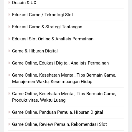
Desain & UX
Edukasi Game / Teknologi Slot
Edukasi Game & Strategi Tantangan
Edukasi Slot Online & Analisis Permainan
Game & Hiburan Digital
Game Online, Edukasi Digital, Analisis Permainan
Game Online, Kesehatan Mental, Tips Bermain Game,
Manajemen Waktu, Keseimbangan Hidup
Game Online, Kesehatan Mental, Tips Bermain Game,
Produktivitas, Waktu Luang
Game Online, Panduan Pemula, Hiburan Digital
Game Online, Review Pemain, Rekomendasi Slot