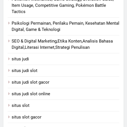
Item Usage, Competitive Gaming, Pokémon Battle
Tactics
Psikologi Permainan, Perilaku Pemain, Kesehatan Mental
Digital, Game & Teknologi
SEO & Digital Marketing,Etika Konten,Analisis Bahasa
Digital,Literasi Internet,Strategi Penulisan
situs judi
situs judi slot
situs judi slot gacor
situs judi slot online
situs slot
situs slot gacor