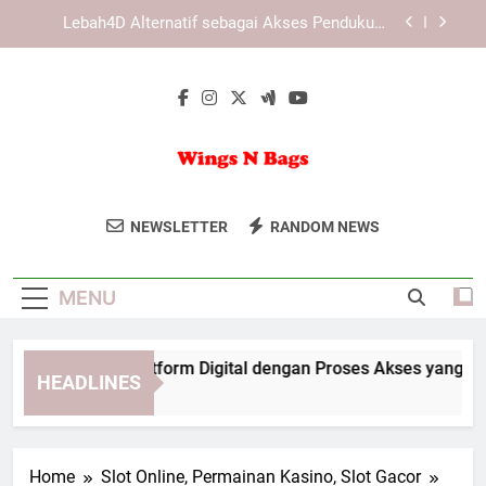
Skip
Tips Membuka Slot Lebah4D Menggunakan
to
Jaringan Stabil untuk Akses Lebih Lancar
content
LAE138 Login dari HP dan Laptop dengan Cara
yang Benar
Slot Lebah4D: Platform Digital dengan Proses
Akses yang Lebih Sederhana
Lebah4D Alternatif sebagai Akses Pendukung
untuk Pengguna Aktif
Wings N Bags
Lengkapi Penampilan Anda Dengan Tas
Tips Membuka Slot Lebah4D Menggunakan
NEWSLETTER
RANDOM NEWS
Jaringan Stabil untuk Akses Lebih Lancar
Dan Aksesori Dari Wings N Bags. Gaya
LAE138 Login dari HP dan Laptop dengan Cara
Trendy Untuk Segala Kesempatan.
yang Benar
MENU
lot Lebah4D: Platform Digital dengan Proses Akses yang Leb
HEADLINES
 Months Ago
Home
Slot Online, Permainan Kasino, Slot Gacor