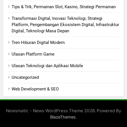
Tips & Trik, Permainan Slot, Kasino, Strategi Permainan
Transformasi Digital, Inovasi Teknologi, Strategi
Platform, Pengembangan Ekosistem Digital, Infrastruktur
Digital, Teknologi Masa Depan
Tren Hiburan Digital Modern
Ulasan Platform Game
Ulasan Teknologi dan Aplikasi Mobile
Uncategorized
Web Development & SEO
Newsmatic - News WordPress Theme 2026. Powered By
.
BlazeThemes