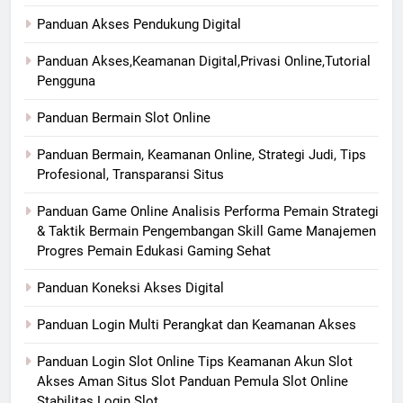
Panduan Akses Pendukung Digital
Panduan Akses,Keamanan Digital,Privasi Online,Tutorial
Pengguna
Panduan Bermain Slot Online
Panduan Bermain, Keamanan Online, Strategi Judi, Tips
Profesional, Transparansi Situs
Panduan Game Online Analisis Performa Pemain Strategi
& Taktik Bermain Pengembangan Skill Game Manajemen
Progres Pemain Edukasi Gaming Sehat
Panduan Koneksi Akses Digital
Panduan Login Multi Perangkat dan Keamanan Akses
Panduan Login Slot Online Tips Keamanan Akun Slot
Akses Aman Situs Slot Panduan Pemula Slot Online
Stabilitas Login Slot