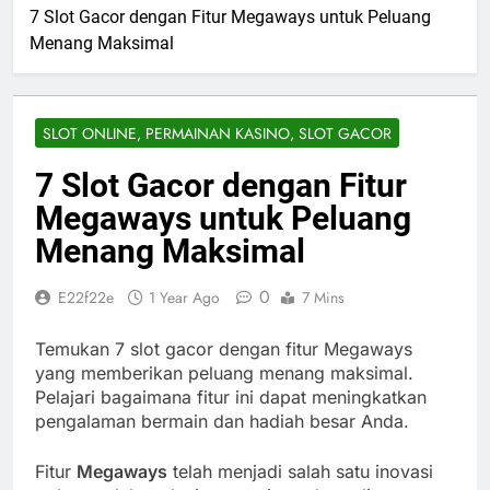
7 Slot Gacor dengan Fitur Megaways untuk Peluang
Menang Maksimal
SLOT ONLINE, PERMAINAN KASINO, SLOT GACOR
7 Slot Gacor dengan Fitur
Megaways untuk Peluang
Menang Maksimal
0
E22f22e
1 Year Ago
7 Mins
Temukan 7 slot gacor dengan fitur Megaways
yang memberikan peluang menang maksimal.
Pelajari bagaimana fitur ini dapat meningkatkan
pengalaman bermain dan hadiah besar Anda.
Fitur
Megaways
telah menjadi salah satu inovasi