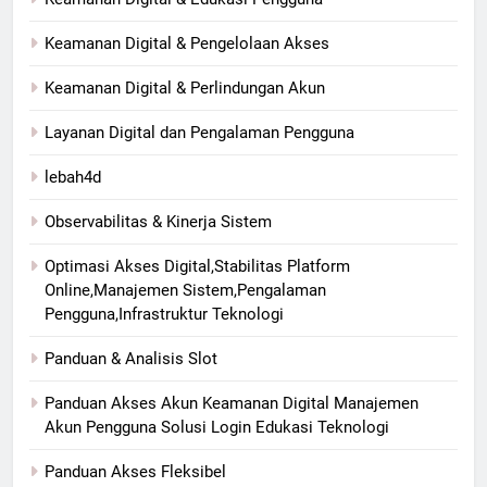
Keamanan Digital & Pengelolaan Akses
Keamanan Digital & Perlindungan Akun
Layanan Digital dan Pengalaman Pengguna
lebah4d
Observabilitas & Kinerja Sistem
Optimasi Akses Digital,Stabilitas Platform
Online,Manajemen Sistem,Pengalaman
Pengguna,Infrastruktur Teknologi
Panduan & Analisis Slot
Panduan Akses Akun Keamanan Digital Manajemen
Akun Pengguna Solusi Login Edukasi Teknologi
Panduan Akses Fleksibel