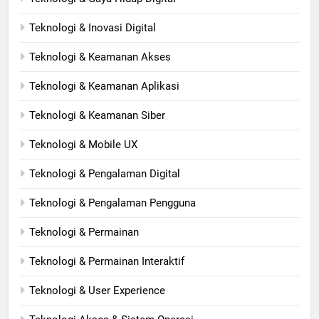
Teknologi & Inovasi Digital
Teknologi & Keamanan Akses
Teknologi & Keamanan Aplikasi
Teknologi & Keamanan Siber
Teknologi & Mobile UX
Teknologi & Pengalaman Digital
Teknologi & Pengalaman Pengguna
Teknologi & Permainan
Teknologi & Permainan Interaktif
Teknologi & User Experience