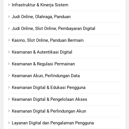
Infrastruktur & Kinerja Sistem
Judi Online, Olahraga, Panduan
Judi Online, Slot Online, Pembayaran Digital
Kasino, Slot Online, Panduan Bermain
Keamanan & Autentikasi Digital
Keamanan & Regulasi Permainan
Keamanan Akun, Perlindungan Data
Keamanan Digital & Edukasi Pengguna
Keamanan Digital & Pengelolaan Akses
Keamanan Digital & Perlindungan Akun
Layanan Digital dan Pengalaman Pengguna