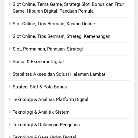
Slot Online, Tema Game, Strategi Slot, Bonus dan Fitur
Game, Hiburan Digital, Panduan Pemula
Slot Online, Tips Bermain, Kasino Online
Slot Online, Tips Bermain, Strategi Kemenangan
Slot, Permainan, Panduan, Strategi
Sosial & Ekonomi Digital
Stabilitas Akses dan Solusi Halaman Lambat
Strategi Slot & Pola Bonus
Teknologi & Analisis Platform Digital
Teknologi & Analitik Sistem
Teknologi & Dukungan Pengguna
Teknologi & Gaya Hidup Digital