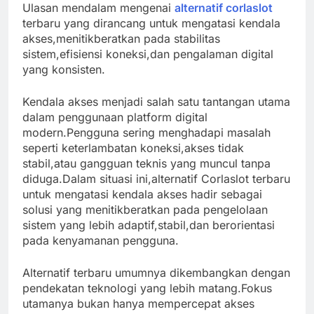
Ulasan mendalam mengenai
alternatif corlaslot
terbaru yang dirancang untuk mengatasi kendala
akses,menitikberatkan pada stabilitas
sistem,efisiensi koneksi,dan pengalaman digital
yang konsisten.
Kendala akses menjadi salah satu tantangan utama
dalam penggunaan platform digital
modern.Pengguna sering menghadapi masalah
seperti keterlambatan koneksi,akses tidak
stabil,atau gangguan teknis yang muncul tanpa
diduga.Dalam situasi ini,alternatif Corlaslot terbaru
untuk mengatasi kendala akses hadir sebagai
solusi yang menitikberatkan pada pengelolaan
sistem yang lebih adaptif,stabil,dan berorientasi
pada kenyamanan pengguna.
Alternatif terbaru umumnya dikembangkan dengan
pendekatan teknologi yang lebih matang.Fokus
utamanya bukan hanya mempercepat akses