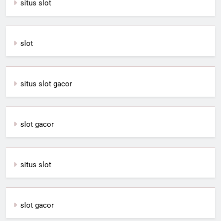
situs slot
slot
situs slot gacor
slot gacor
situs slot
slot gacor