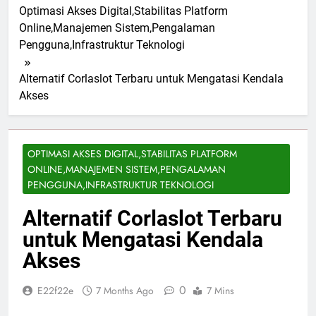
Optimasi Akses Digital,Stabilitas Platform
Online,Manajemen Sistem,Pengalaman
Pengguna,Infrastruktur Teknologi
Alternatif Corlaslot Terbaru untuk Mengatasi Kendala
Akses
OPTIMASI AKSES DIGITAL,STABILITAS PLATFORM
ONLINE,MANAJEMEN SISTEM,PENGALAMAN
PENGGUNA,INFRASTRUKTUR TEKNOLOGI
Alternatif Corlaslot Terbaru
untuk Mengatasi Kendala
Akses
0
E22f22e
7 Months Ago
7 Mins