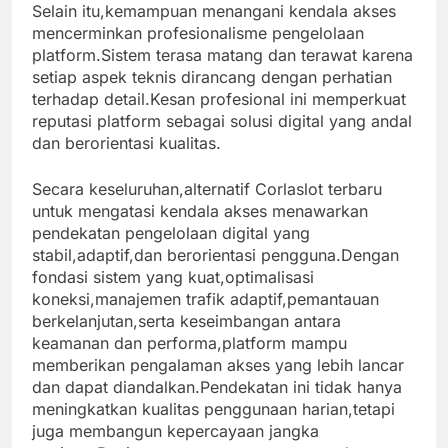
Selain itu,kemampuan menangani kendala akses
mencerminkan profesionalisme pengelolaan
platform.Sistem terasa matang dan terawat karena
setiap aspek teknis dirancang dengan perhatian
terhadap detail.Kesan profesional ini memperkuat
reputasi platform sebagai solusi digital yang andal
dan berorientasi kualitas.
Secara keseluruhan,alternatif Corlaslot terbaru
untuk mengatasi kendala akses menawarkan
pendekatan pengelolaan digital yang
stabil,adaptif,dan berorientasi pengguna.Dengan
fondasi sistem yang kuat,optimalisasi
koneksi,manajemen trafik adaptif,pemantauan
berkelanjutan,serta keseimbangan antara
keamanan dan performa,platform mampu
memberikan pengalaman akses yang lebih lancar
dan dapat diandalkan.Pendekatan ini tidak hanya
meningkatkan kualitas penggunaan harian,tetapi
juga membangun kepercayaan jangka