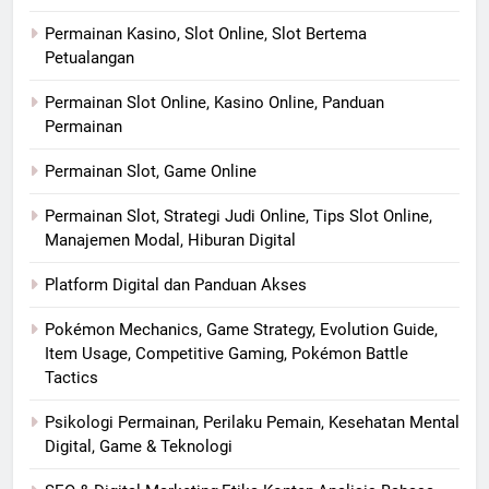
Permainan Kasino, Slot Online, Slot Bertema
Petualangan
Permainan Slot Online, Kasino Online, Panduan
Permainan
Permainan Slot, Game Online
Permainan Slot, Strategi Judi Online, Tips Slot Online,
Manajemen Modal, Hiburan Digital
Platform Digital dan Panduan Akses
Pokémon Mechanics, Game Strategy, Evolution Guide,
Item Usage, Competitive Gaming, Pokémon Battle
Tactics
Psikologi Permainan, Perilaku Pemain, Kesehatan Mental
Digital, Game & Teknologi