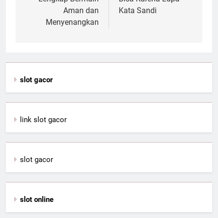
Aman dan
Kata Sandi
Menyenangkan
slot gacor
link slot gacor
slot gacor
slot online