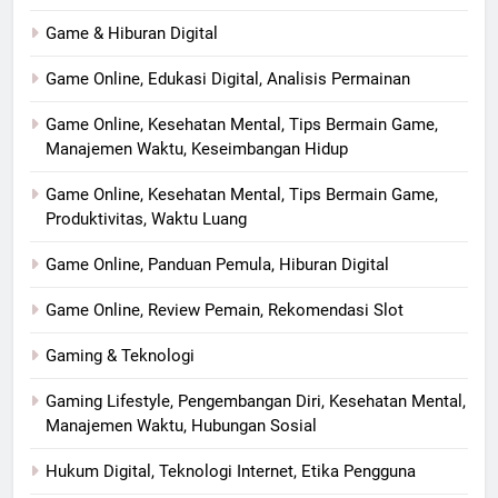
Game & Hiburan Digital
Game Online, Edukasi Digital, Analisis Permainan
Game Online, Kesehatan Mental, Tips Bermain Game,
Manajemen Waktu, Keseimbangan Hidup
Game Online, Kesehatan Mental, Tips Bermain Game,
Produktivitas, Waktu Luang
Game Online, Panduan Pemula, Hiburan Digital
Game Online, Review Pemain, Rekomendasi Slot
Gaming & Teknologi
Gaming Lifestyle, Pengembangan Diri, Kesehatan Mental,
Manajemen Waktu, Hubungan Sosial
Hukum Digital, Teknologi Internet, Etika Pengguna