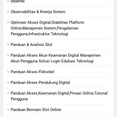
lebah4d
Observabilitas & Kinerja Sistem
Optimasi Akses Digital,Stabilitas Platform
Online,Manajemen Sistem,Pengalaman
Pengguna,Infrastruktur Teknologi
Panduan & Analisis Slot
Panduan Akses Akun Keamanan Digital Manajemen
Akun Pengguna Solusi Login Edukasi Teknologi
Panduan Akses Fleksibel
Panduan Akses Pendukung Digital
Panduan Akses,Keamanan Digital,Privasi Online,Tutorial
Pengguna
Panduan Bermain Slot Online