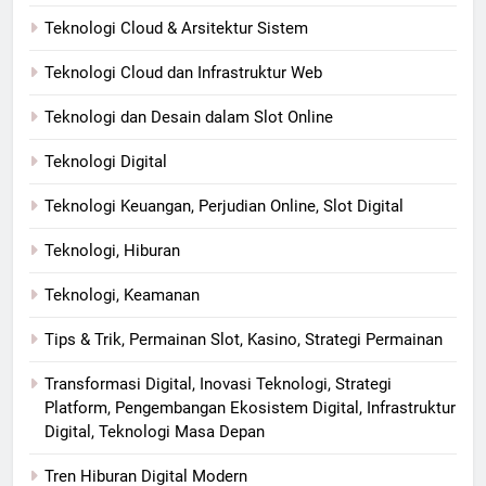
Teknologi Cloud & Arsitektur Sistem
Teknologi Cloud dan Infrastruktur Web
Teknologi dan Desain dalam Slot Online
Teknologi Digital
Teknologi Keuangan, Perjudian Online, Slot Digital
Teknologi, Hiburan
Teknologi, Keamanan
Tips & Trik, Permainan Slot, Kasino, Strategi Permainan
Transformasi Digital, Inovasi Teknologi, Strategi
Platform, Pengembangan Ekosistem Digital, Infrastruktur
Digital, Teknologi Masa Depan
Tren Hiburan Digital Modern