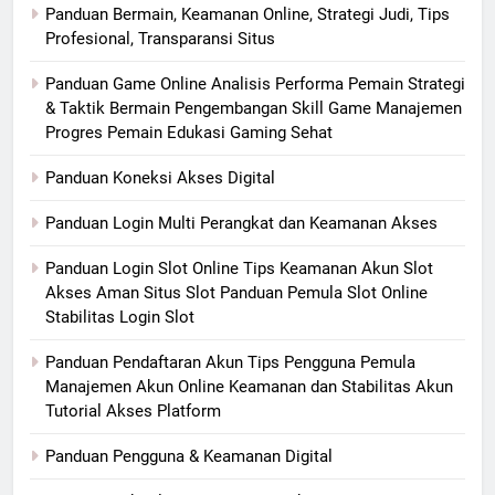
Panduan Bermain, Keamanan Online, Strategi Judi, Tips
Profesional, Transparansi Situs
Panduan Game Online Analisis Performa Pemain Strategi
& Taktik Bermain Pengembangan Skill Game Manajemen
Progres Pemain Edukasi Gaming Sehat
Panduan Koneksi Akses Digital
Panduan Login Multi Perangkat dan Keamanan Akses
Panduan Login Slot Online Tips Keamanan Akun Slot
Akses Aman Situs Slot Panduan Pemula Slot Online
Stabilitas Login Slot
Panduan Pendaftaran Akun Tips Pengguna Pemula
Manajemen Akun Online Keamanan dan Stabilitas Akun
Tutorial Akses Platform
Panduan Pengguna & Keamanan Digital