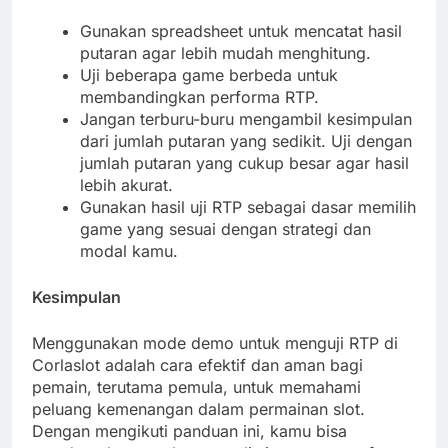
Gunakan spreadsheet untuk mencatat hasil
putaran agar lebih mudah menghitung.
Uji beberapa game berbeda untuk
membandingkan performa RTP.
Jangan terburu-buru mengambil kesimpulan
dari jumlah putaran yang sedikit. Uji dengan
jumlah putaran yang cukup besar agar hasil
lebih akurat.
Gunakan hasil uji RTP sebagai dasar memilih
game yang sesuai dengan strategi dan
modal kamu.
Kesimpulan
Menggunakan mode demo untuk menguji RTP di
Corlaslot adalah cara efektif dan aman bagi
pemain, terutama pemula, untuk memahami
peluang kemenangan dalam permainan slot.
Dengan mengikuti panduan ini, kamu bisa