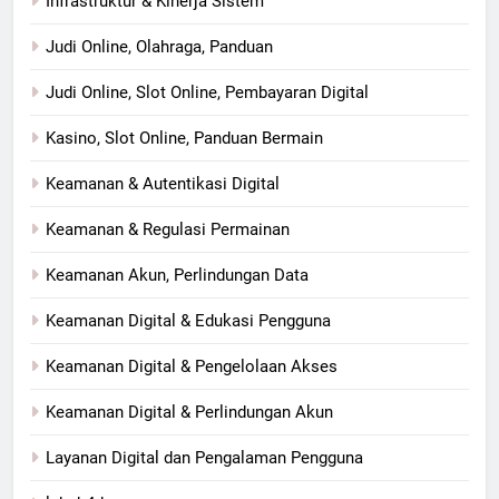
Infrastruktur & Kinerja Sistem
Judi Online, Olahraga, Panduan
Judi Online, Slot Online, Pembayaran Digital
Kasino, Slot Online, Panduan Bermain
Keamanan & Autentikasi Digital
Keamanan & Regulasi Permainan
Keamanan Akun, Perlindungan Data
Keamanan Digital & Edukasi Pengguna
Keamanan Digital & Pengelolaan Akses
Keamanan Digital & Perlindungan Akun
Layanan Digital dan Pengalaman Pengguna