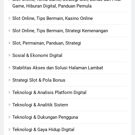
Game, Hiburan Digital, Panduan Pemula
Slot Online, Tips Bermain, Kasino Online
Slot Online, Tips Bermain, Strategi Kemenangan
Slot, Permainan, Panduan, Strategi
Sosial & Ekonomi Digital
Stabilitas Akses dan Solusi Halaman Lambat
Strategi Slot & Pola Bonus
Teknologi & Analisis Platform Digital
Teknologi & Analitik Sistem
Teknologi & Dukungan Pengguna
Teknologi & Gaya Hidup Digital