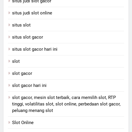
situs judi slot gacor
situs judi slot online
situs slot
situs slot gacor
situs slot gacor hari ini
slot
slot gacor
slot gacor hari ini
slot gacor, mesin slot terbaik, cara memilih slot, RTP
tinggi, volatilitas slot, slot online, perbedaan slot gacor,
peluang menang slot
Slot Online