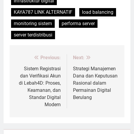
infrastruktur digital
KAYA787 LINK ALTERNATIF
load balancing
monitoring sistem
performa server
server terdistribusi
Previous:
Next:
Post
navigation
Sistem Registrasi
Strategi Manajemen
dan Verifikasi Akun
Dana dan Keputusan
di Lebah4D: Proses,
Rasional dalam
Keamanan, dan
Permainan Digital
Standar Digital
Berulang
Modern