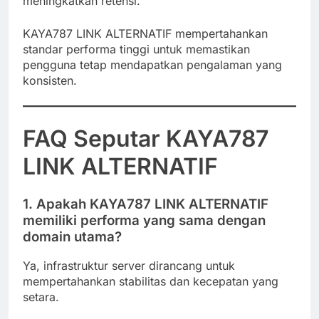
meningkatkan retensi.
KAYA787 LINK ALTERNATIF mempertahankan
standar performa tinggi untuk memastikan
pengguna tetap mendapatkan pengalaman yang
konsisten.
FAQ Seputar KAYA787
LINK ALTERNATIF
1. Apakah KAYA787 LINK ALTERNATIF
memiliki performa yang sama dengan
domain utama?
Ya, infrastruktur server dirancang untuk
mempertahankan stabilitas dan kecepatan yang
setara.