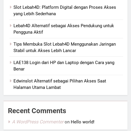
Slot Lebah4D: Platform Digital dengan Proses Akses
yang Lebih Sederhana
Lebah4D Alternatif sebagai Akses Pendukung untuk
Pengguna Aktif
Tips Membuka Slot Lebah4D Menggunakan Jaringan
Stabil untuk Akses Lebih Lancar
LAE138 Login dari HP dan Laptop dengan Cara yang
Benar
Edwinslot Alternatif sebagai Pilihan Akses Saat
Halaman Utama Lambat
Recent Comments
A WordPress Commenter
on
Hello world!