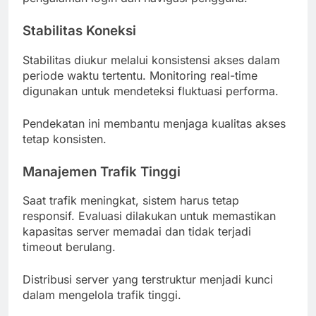
Stabilitas Koneksi
Stabilitas diukur melalui konsistensi akses dalam
periode waktu tertentu. Monitoring real-time
digunakan untuk mendeteksi fluktuasi performa.
Pendekatan ini membantu menjaga kualitas akses
tetap konsisten.
Manajemen Trafik Tinggi
Saat trafik meningkat, sistem harus tetap
responsif. Evaluasi dilakukan untuk memastikan
kapasitas server memadai dan tidak terjadi
timeout berulang.
Distribusi server yang terstruktur menjadi kunci
dalam mengelola trafik tinggi.