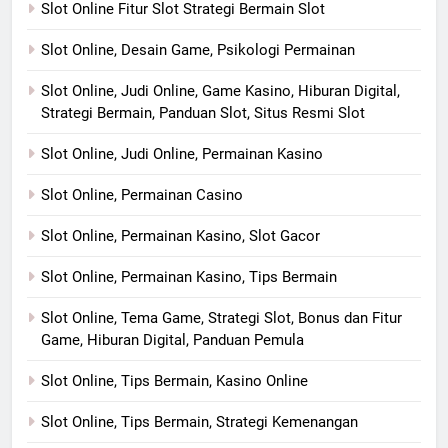
Slot Online Fitur Slot Strategi Bermain Slot
Slot Online, Desain Game, Psikologi Permainan
Slot Online, Judi Online, Game Kasino, Hiburan Digital,
Strategi Bermain, Panduan Slot, Situs Resmi Slot
Slot Online, Judi Online, Permainan Kasino
Slot Online, Permainan Casino
Slot Online, Permainan Kasino, Slot Gacor
Slot Online, Permainan Kasino, Tips Bermain
Slot Online, Tema Game, Strategi Slot, Bonus dan Fitur
Game, Hiburan Digital, Panduan Pemula
Slot Online, Tips Bermain, Kasino Online
Slot Online, Tips Bermain, Strategi Kemenangan