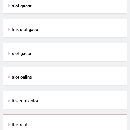
slot gacor
link slot gacor
slot gacor
slot online
link situs slot
link slot