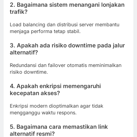
2. Bagaimana sistem menangani lonjakan
trafik?
Load balancing dan distribusi server membantu
menjaga performa tetap stabil.
3. Apakah ada risiko downtime pada jalur
alternatif?
Redundansi dan failover otomatis meminimalkan
risiko downtime.
4. Apakah enkripsi memengaruhi
kecepatan akses?
Enkripsi modern dioptimalkan agar tidak
mengganggu waktu respons.
5. Bagaimana cara memastikan link
alternatif resmi?