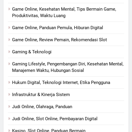
Game Online, Kesehatan Mental, Tips Bermain Game,
Produktivitas, Waktu Luang
Game Online, Panduan Pemula, Hiburan Digital
Game Online, Review Pemain, Rekomendasi Slot
Gaming & Teknologi
Gaming Lifestyle, Pengembangan Diri, Kesehatan Mental,
Manajemen Waktu, Hubungan Sosial
Hukum Digital, Teknologi Internet, Etika Pengguna
Infrastruktur & Kinerja Sistem
Judi Online, Olahraga, Panduan
Judi Online, Slot Online, Pembayaran Digital
Kasino, Slot Online, Panduan Bermain