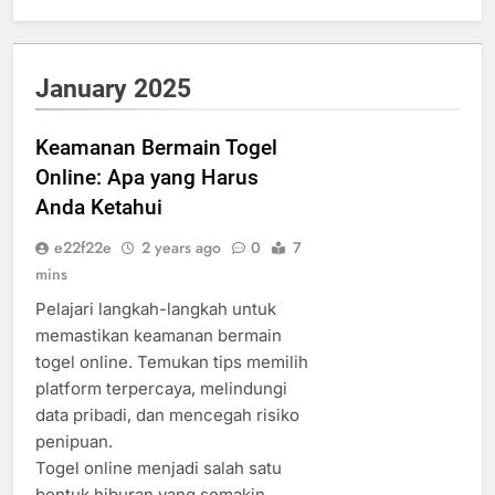
January 2025
Keamanan Bermain Togel
Online: Apa yang Harus
Anda Ketahui
e22f22e
2 years ago
0
7
mins
Pelajari langkah-langkah untuk
memastikan keamanan bermain
togel online. Temukan tips memilih
platform terpercaya, melindungi
data pribadi, dan mencegah risiko
penipuan.
Togel online menjadi salah satu
bentuk hiburan yang semakin