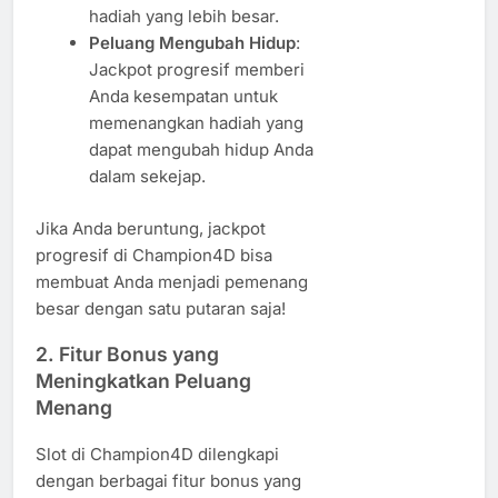
hadiah yang lebih besar.
Peluang Mengubah Hidup
:
Jackpot progresif memberi
Anda kesempatan untuk
memenangkan hadiah yang
dapat mengubah hidup Anda
dalam sekejap.
Jika Anda beruntung, jackpot
progresif di Champion4D bisa
membuat Anda menjadi pemenang
besar dengan satu putaran saja!
2.
Fitur Bonus yang
Meningkatkan Peluang
Menang
Slot di Champion4D dilengkapi
dengan berbagai fitur bonus yang