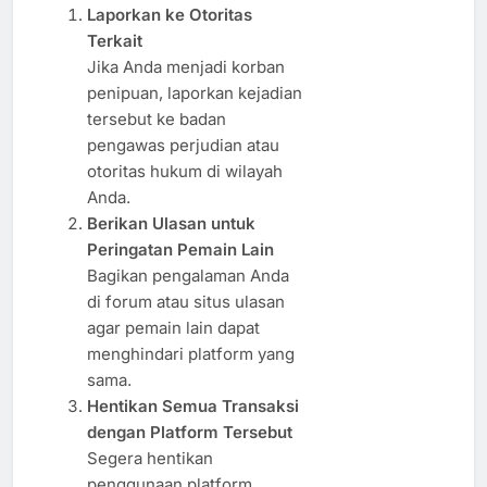
Laporkan ke Otoritas
Terkait
Jika Anda menjadi korban
penipuan, laporkan kejadian
tersebut ke badan
pengawas perjudian atau
otoritas hukum di wilayah
Anda.
Berikan Ulasan untuk
Peringatan Pemain Lain
Bagikan pengalaman Anda
di forum atau situs ulasan
agar pemain lain dapat
menghindari platform yang
sama.
Hentikan Semua Transaksi
dengan Platform Tersebut
Segera hentikan
penggunaan platform