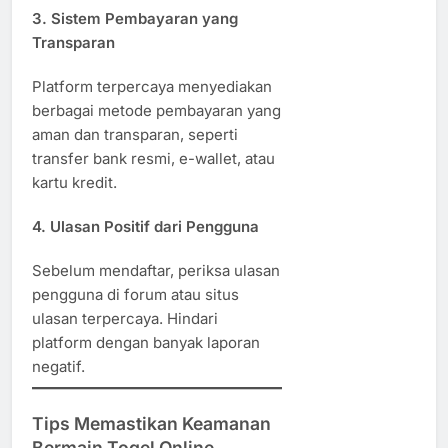
3. Sistem Pembayaran yang
Transparan
Platform terpercaya menyediakan
berbagai metode pembayaran yang
aman dan transparan, seperti
transfer bank resmi, e-wallet, atau
kartu kredit.
4. Ulasan Positif dari Pengguna
Sebelum mendaftar, periksa ulasan
pengguna di forum atau situs
ulasan terpercaya. Hindari
platform dengan banyak laporan
negatif.
Tips Memastikan Keamanan
Bermain Togel Online