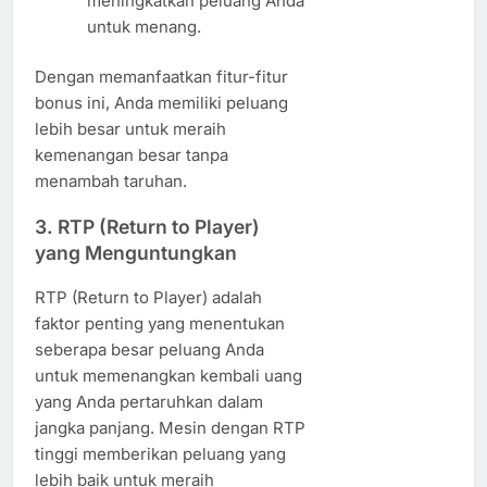
meningkatkan peluang Anda
untuk menang.
Dengan memanfaatkan fitur-fitur
bonus ini, Anda memiliki peluang
lebih besar untuk meraih
kemenangan besar tanpa
menambah taruhan.
3.
RTP (Return to Player)
yang Menguntungkan
RTP (Return to Player) adalah
faktor penting yang menentukan
seberapa besar peluang Anda
untuk memenangkan kembali uang
yang Anda pertaruhkan dalam
jangka panjang. Mesin dengan RTP
tinggi memberikan peluang yang
lebih baik untuk meraih