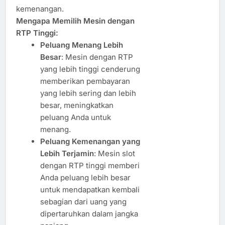
kemenangan.
Mengapa Memilih Mesin dengan
RTP Tinggi:
Peluang Menang Lebih
Besar
: Mesin dengan RTP
yang lebih tinggi cenderung
memberikan pembayaran
yang lebih sering dan lebih
besar, meningkatkan
peluang Anda untuk
menang.
Peluang Kemenangan yang
Lebih Terjamin
: Mesin slot
dengan RTP tinggi memberi
Anda peluang lebih besar
untuk mendapatkan kembali
sebagian dari uang yang
dipertaruhkan dalam jangka