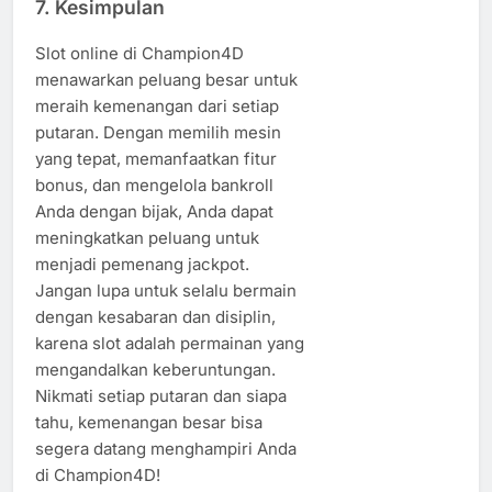
7.
Kesimpulan
Slot online di Champion4D
menawarkan peluang besar untuk
meraih kemenangan dari setiap
putaran. Dengan memilih mesin
yang tepat, memanfaatkan fitur
bonus, dan mengelola bankroll
Anda dengan bijak, Anda dapat
meningkatkan peluang untuk
menjadi pemenang jackpot.
Jangan lupa untuk selalu bermain
dengan kesabaran dan disiplin,
karena slot adalah permainan yang
mengandalkan keberuntungan.
Nikmati setiap putaran dan siapa
tahu, kemenangan besar bisa
segera datang menghampiri Anda
di Champion4D!