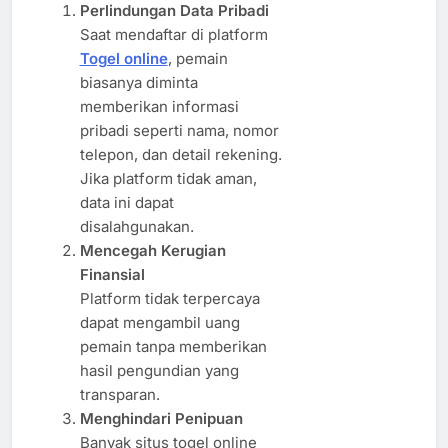
Perlindungan Data Pribadi
Saat mendaftar di platform
Togel online
, pemain
biasanya diminta
memberikan informasi
pribadi seperti nama, nomor
telepon, dan detail rekening.
Jika platform tidak aman,
data ini dapat
disalahgunakan.
Mencegah Kerugian
Finansial
Platform tidak terpercaya
dapat mengambil uang
pemain tanpa memberikan
hasil pengundian yang
transparan.
Menghindari Penipuan
Banyak situs togel online