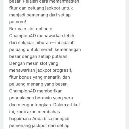
besar. Pelajari cara memanfaatkan
fitur dan peluang jackpot untuk
menjadi pemenang dari setiap
putaran!
Bermain slot online di
Champion4D menawarkan lebih
dari sekadar hiburan—ini adalah
peluang untuk meraih kemenangan
besar dengan setiap putaran.
Dengan mesin slot yang
menawarkan jackpot progresif,
fitur bonus yang menarik, dan
peluang menang yang besar,
Champion4D memberikan
pengalaman bermain yang seru
dan menguntungkan. Dalam artikel
ini, kami akan membahas
bagaimana Anda bisa menjadi
pemenang jackpot dari setiap