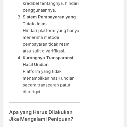
kredibel tentangnya, hindari
penggunaannya.
Sistem Pembayaran yang
Tidak Jelas
Hindari platform yang hanya
menerima metode
pembayaran tidak resmi
atau sulit diverifikasi.
Kurangnya Transparansi
Hasil Undian
Platform yang tidak
menampilkan hasil undian
secara transparan patut
dicurigai.
Apa yang Harus Dilakukan
Jika Mengalami Penipuan?