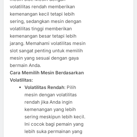
volatilitas rendah memberikan
kemenangan kecil tetapi lebih
sering, sedangkan mesin dengan
volatilitas tinggi memberikan
kemenangan besar tetapi lebih
jarang. Memahami volatilitas mesin
slot sangat penting untuk memilih
mesin yang sesuai dengan gaya
bermain Anda.
Cara Memilih Mesin Berdasarkan
Volatilitas:
Volatilitas Rendah
: Pilih
mesin dengan volatilitas
rendah jika Anda ingin
kemenangan yang lebih
sering meskipun lebih kecil.
Ini cocok bagi pemain yang
lebih suka permainan yang