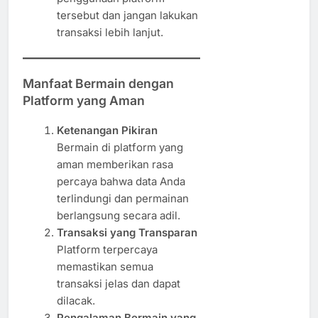
tersebut dan jangan lakukan
transaksi lebih lanjut.
Manfaat Bermain dengan
Platform yang Aman
Ketenangan Pikiran
Bermain di platform yang
aman memberikan rasa
percaya bahwa data Anda
terlindungi dan permainan
berlangsung secara adil.
Transaksi yang Transparan
Platform terpercaya
memastikan semua
transaksi jelas dan dapat
dilacak.
Pengalaman Bermain yang