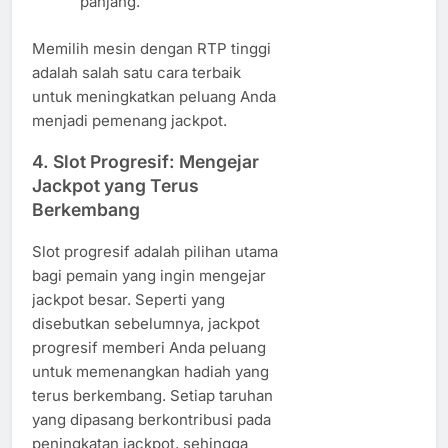
panjang.
Memilih mesin dengan RTP tinggi
adalah salah satu cara terbaik
untuk meningkatkan peluang Anda
menjadi pemenang jackpot.
4.
Slot Progresif: Mengejar
Jackpot yang Terus
Berkembang
Slot progresif adalah pilihan utama
bagi pemain yang ingin mengejar
jackpot besar. Seperti yang
disebutkan sebelumnya, jackpot
progresif memberi Anda peluang
untuk memenangkan hadiah yang
terus berkembang. Setiap taruhan
yang dipasang berkontribusi pada
peningkatan jackpot, sehingga