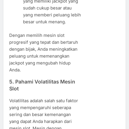
yang memiliki jackpot yang
sudah cukup besar atau
yang memberi peluang lebih
besar untuk menang.
Dengan memilih mesin slot
progresif yang tepat dan bertaruh
dengan bijak, Anda meningkatkan
peluang untuk memenangkan
jackpot yang mengubah hidup
Anda.
5.
Pahami Volatilitas Mesin
Slot
Volatilitas adalah salah satu faktor
yang mempengaruhi seberapa
sering dan besar kemenangan
yang dapat Anda harapkan dari
mesin slot. Mesin dengan