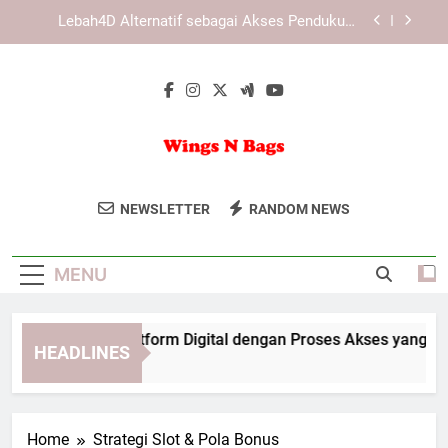
Skip
Tips Membuka Slot Lebah4D Menggunakan
to
Jaringan Stabil untuk Akses Lebih Lancar
content
LAE138 Login dari HP dan Laptop dengan Cara
yang Benar
Slot Lebah4D: Platform Digital dengan Proses
Akses yang Lebih Sederhana
Lebah4D Alternatif sebagai Akses Pendukung
untuk Pengguna Aktif
Wings N Bags
Lengkapi Penampilan Anda Dengan Tas
Tips Membuka Slot Lebah4D Menggunakan
NEWSLETTER
RANDOM NEWS
Jaringan Stabil untuk Akses Lebih Lancar
Dan Aksesori Dari Wings N Bags. Gaya
LAE138 Login dari HP dan Laptop dengan Cara
Trendy Untuk Segala Kesempatan.
yang Benar
MENU
ot Lebah4D: Platform Digital dengan Proses Akses yang Lebi
HEADLINES
Months Ago
Home
Strategi Slot & Pola Bonus