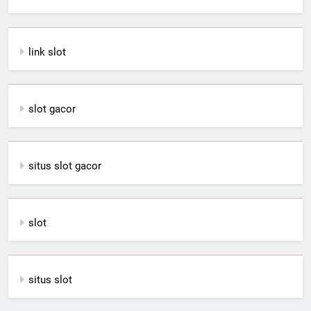
link slot
slot gacor
situs slot gacor
slot
situs slot