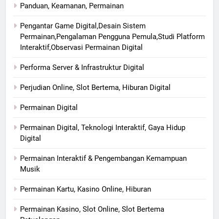
Panduan, Keamanan, Permainan
Pengantar Game Digital,Desain Sistem
Permainan,Pengalaman Pengguna Pemula,Studi Platform
Interaktif,Observasi Permainan Digital
Performa Server & Infrastruktur Digital
Perjudian Online, Slot Bertema, Hiburan Digital
Permainan Digital
Permainan Digital, Teknologi Interaktif, Gaya Hidup
Digital
Permainan Interaktif & Pengembangan Kemampuan
Musik
Permainan Kartu, Kasino Online, Hiburan
Permainan Kasino, Slot Online, Slot Bertema