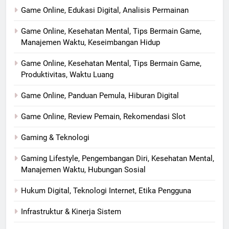
Game Online, Edukasi Digital, Analisis Permainan
Game Online, Kesehatan Mental, Tips Bermain Game,
Manajemen Waktu, Keseimbangan Hidup
Game Online, Kesehatan Mental, Tips Bermain Game,
Produktivitas, Waktu Luang
Game Online, Panduan Pemula, Hiburan Digital
Game Online, Review Pemain, Rekomendasi Slot
Gaming & Teknologi
Gaming Lifestyle, Pengembangan Diri, Kesehatan Mental,
Manajemen Waktu, Hubungan Sosial
Hukum Digital, Teknologi Internet, Etika Pengguna
Infrastruktur & Kinerja Sistem