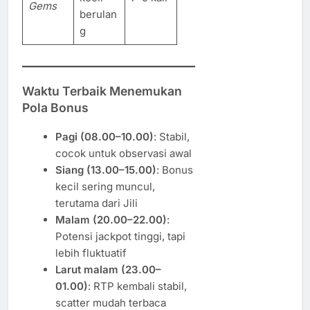
Gems
berulan
g
Waktu Terbaik Menemukan
Pola Bonus
Pagi (08.00–10.00)
: Stabil,
cocok untuk observasi awal
Siang (13.00–15.00)
: Bonus
kecil sering muncul,
terutama dari Jili
Malam (20.00–22.00)
:
Potensi jackpot tinggi, tapi
lebih fluktuatif
Larut malam (23.00–
01.00)
: RTP kembali stabil,
scatter mudah terbaca