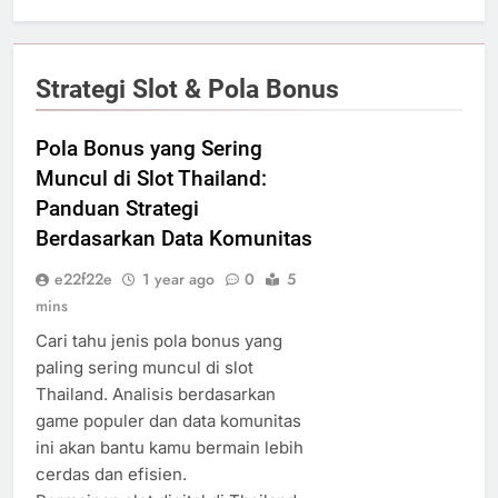
Strategi Slot & Pola Bonus
Pola Bonus yang Sering
Muncul di Slot Thailand:
Panduan Strategi
Berdasarkan Data Komunitas
e22f22e
1 year ago
0
5
mins
Cari tahu jenis pola bonus yang
paling sering muncul di slot
Thailand. Analisis berdasarkan
game populer dan data komunitas
ini akan bantu kamu bermain lebih
cerdas dan efisien.