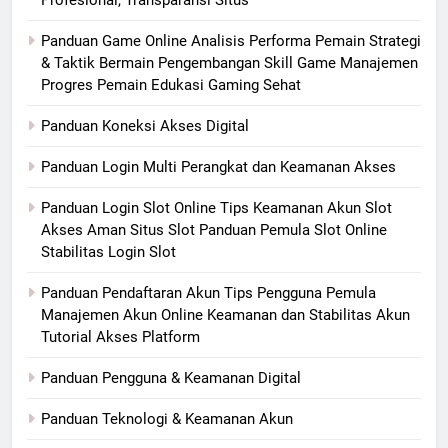
Panduan Game Online Analisis Performa Pemain Strategi
& Taktik Bermain Pengembangan Skill Game Manajemen
Progres Pemain Edukasi Gaming Sehat
Panduan Koneksi Akses Digital
Panduan Login Multi Perangkat dan Keamanan Akses
Panduan Login Slot Online Tips Keamanan Akun Slot
Akses Aman Situs Slot Panduan Pemula Slot Online
Stabilitas Login Slot
Panduan Pendaftaran Akun Tips Pengguna Pemula
Manajemen Akun Online Keamanan dan Stabilitas Akun
Tutorial Akses Platform
Panduan Pengguna & Keamanan Digital
Panduan Teknologi & Keamanan Akun