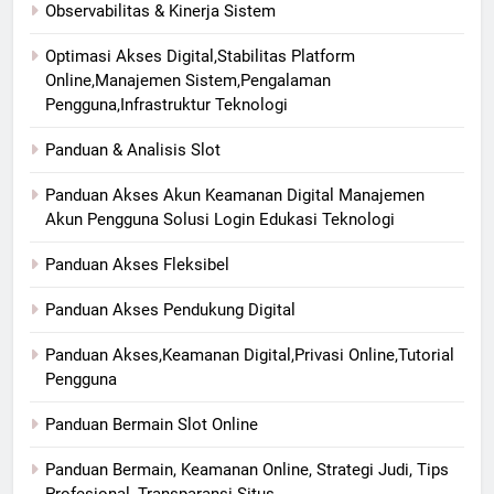
Observabilitas & Kinerja Sistem
Optimasi Akses Digital,Stabilitas Platform
Online,Manajemen Sistem,Pengalaman
Pengguna,Infrastruktur Teknologi
Panduan & Analisis Slot
Panduan Akses Akun Keamanan Digital Manajemen
Akun Pengguna Solusi Login Edukasi Teknologi
Panduan Akses Fleksibel
Panduan Akses Pendukung Digital
Panduan Akses,Keamanan Digital,Privasi Online,Tutorial
Pengguna
Panduan Bermain Slot Online
Panduan Bermain, Keamanan Online, Strategi Judi, Tips
Profesional, Transparansi Situs