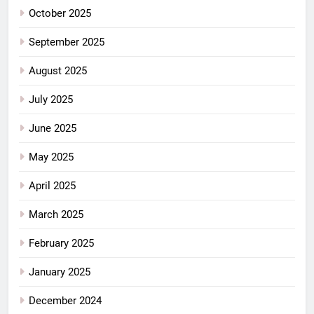
October 2025
September 2025
August 2025
July 2025
June 2025
May 2025
April 2025
March 2025
February 2025
January 2025
December 2024