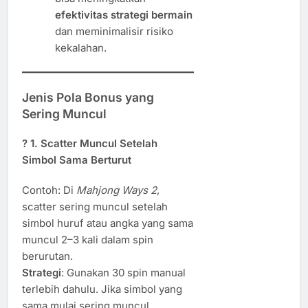
efektivitas strategi bermain
dan meminimalisir risiko
kekalahan.
Jenis Pola Bonus yang
Sering Muncul
? 1.
Scatter Muncul Setelah
Simbol Sama Berturut
Contoh: Di
Mahjong Ways 2
,
scatter sering muncul setelah
simbol huruf atau angka yang sama
muncul 2–3 kali dalam spin
berurutan.
Strategi
: Gunakan 30 spin manual
terlebih dahulu. Jika simbol yang
sama mulai sering muncul,