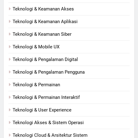
Teknologi & Keamanan Akses
Teknologi & Keamanan Aplikasi
Teknologi & Keamanan Siber
Teknologi & Mobile UX
Teknologi & Pengalaman Digital
Teknologi & Pengalaman Pengguna
Teknologi & Permainan
Teknologi & Permainan Interaktif
Teknologi & User Experience
Teknologi Akses & Sistem Operasi
Teknologi Cloud & Arsitektur Sistem