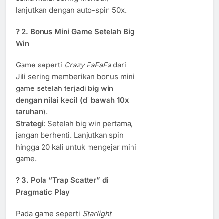
lanjutkan dengan auto-spin 50x.
? 2.
Bonus Mini Game Setelah Big
Win
Game seperti
Crazy FaFaFa
dari
Jili sering memberikan bonus mini
game setelah terjadi
big win
dengan nilai kecil (di bawah 10x
taruhan)
.
Strategi
: Setelah big win pertama,
jangan berhenti. Lanjutkan spin
hingga 20 kali untuk mengejar mini
game.
? 3.
Pola “Trap Scatter” di
Pragmatic Play
Pada game seperti
Starlight