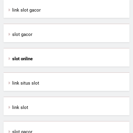
link slot gacor
slot gacor
slot online
link situs slot
link slot
slot gacor