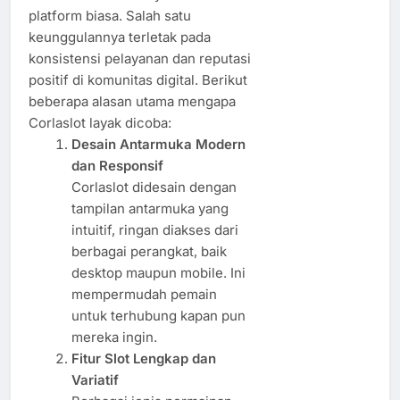
platform biasa. Salah satu
keunggulannya terletak pada
konsistensi pelayanan dan reputasi
positif di komunitas digital. Berikut
beberapa alasan utama mengapa
Corlaslot layak dicoba:
Desain Antarmuka Modern
dan Responsif
Corlaslot didesain dengan
tampilan antarmuka yang
intuitif, ringan diakses dari
berbagai perangkat, baik
desktop maupun mobile. Ini
mempermudah pemain
untuk terhubung kapan pun
mereka ingin.
Fitur Slot Lengkap dan
Variatif