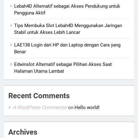
Lebah4D Alternatif sebagai Akses Pendukung untuk
Pengguna Aktif
Tips Membuka Slot Lebah4D Menggunakan Jaringan
Stabil untuk Akses Lebih Lancar
LAE138 Login dari HP dan Laptop dengan Cara yang
Benar
Edwinslot Alternatif sebagai Pilihan Akses Saat
Halaman Utama Lambat
Recent Comments
A WordPress Commenter
on
Hello world!
Archives