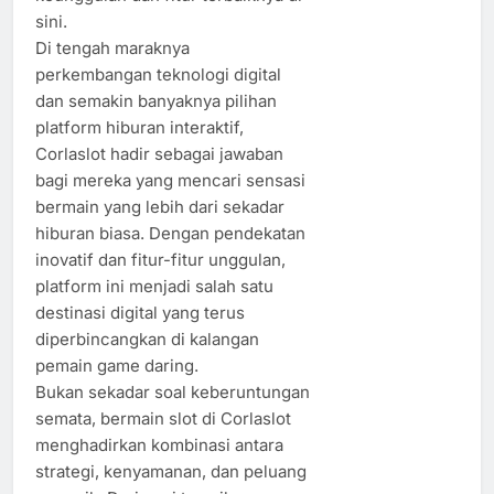
sini.
Di tengah maraknya
perkembangan teknologi digital
dan semakin banyaknya pilihan
platform hiburan interaktif,
Corlaslot hadir sebagai jawaban
bagi mereka yang mencari sensasi
bermain yang lebih dari sekadar
hiburan biasa. Dengan pendekatan
inovatif dan fitur-fitur unggulan,
platform ini menjadi salah satu
destinasi digital yang terus
diperbincangkan di kalangan
pemain game daring.
Bukan sekadar soal keberuntungan
semata, bermain slot di Corlaslot
menghadirkan kombinasi antara
strategi, kenyamanan, dan peluang