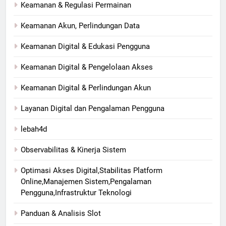
Keamanan & Regulasi Permainan
Keamanan Akun, Perlindungan Data
Keamanan Digital & Edukasi Pengguna
Keamanan Digital & Pengelolaan Akses
Keamanan Digital & Perlindungan Akun
Layanan Digital dan Pengalaman Pengguna
lebah4d
Observabilitas & Kinerja Sistem
Optimasi Akses Digital,Stabilitas Platform
Online,Manajemen Sistem,Pengalaman
Pengguna,Infrastruktur Teknologi
Panduan & Analisis Slot