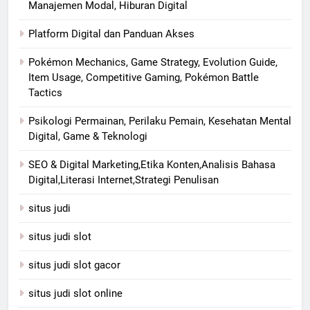
Manajemen Modal, Hiburan Digital
Platform Digital dan Panduan Akses
Pokémon Mechanics, Game Strategy, Evolution Guide,
Item Usage, Competitive Gaming, Pokémon Battle
Tactics
Psikologi Permainan, Perilaku Pemain, Kesehatan Mental
Digital, Game & Teknologi
SEO & Digital Marketing,Etika Konten,Analisis Bahasa
Digital,Literasi Internet,Strategi Penulisan
situs judi
situs judi slot
situs judi slot gacor
situs judi slot online