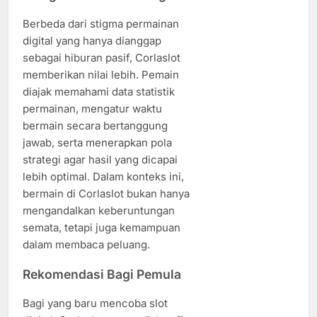
Berbeda dari stigma permainan
digital yang hanya dianggap
sebagai hiburan pasif, Corlaslot
memberikan nilai lebih. Pemain
diajak memahami data statistik
permainan, mengatur waktu
bermain secara bertanggung
jawab, serta menerapkan pola
strategi agar hasil yang dicapai
lebih optimal. Dalam konteks ini,
bermain di Corlaslot bukan hanya
mengandalkan keberuntungan
semata, tetapi juga kemampuan
dalam membaca peluang.
Rekomendasi Bagi Pemula
Bagi yang baru mencoba slot