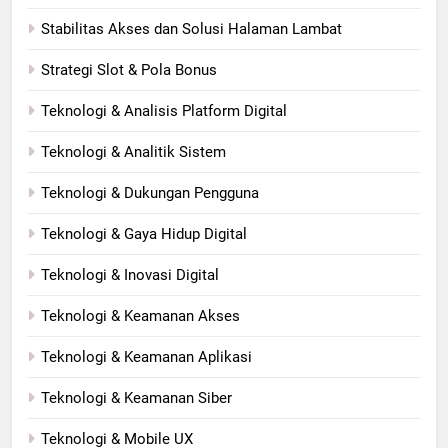
Stabilitas Akses dan Solusi Halaman Lambat
Strategi Slot & Pola Bonus
Teknologi & Analisis Platform Digital
Teknologi & Analitik Sistem
Teknologi & Dukungan Pengguna
Teknologi & Gaya Hidup Digital
Teknologi & Inovasi Digital
Teknologi & Keamanan Akses
Teknologi & Keamanan Aplikasi
Teknologi & Keamanan Siber
Teknologi & Mobile UX