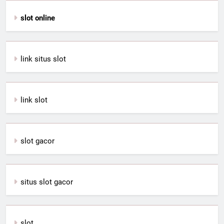
slot online
link situs slot
link slot
slot gacor
situs slot gacor
slot