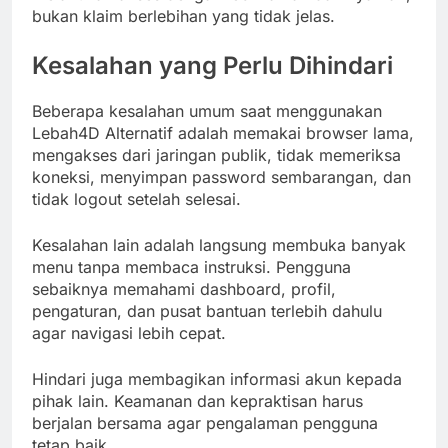
bukan klaim berlebihan yang tidak jelas.
Kesalahan yang Perlu Dihindari
Beberapa kesalahan umum saat menggunakan
Lebah4D Alternatif adalah memakai browser lama,
mengakses dari jaringan publik, tidak memeriksa
koneksi, menyimpan password sembarangan, dan
tidak logout setelah selesai.
Kesalahan lain adalah langsung membuka banyak
menu tanpa membaca instruksi. Pengguna
sebaiknya memahami dashboard, profil,
pengaturan, dan pusat bantuan terlebih dahulu
agar navigasi lebih cepat.
Hindari juga membagikan informasi akun kepada
pihak lain. Keamanan dan kepraktisan harus
berjalan bersama agar pengalaman pengguna
tetap baik.