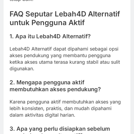
FAQ Seputar Lebah4D Alternatif
untuk Pengguna Aktif
1. Apa itu Lebah4D Alternatif?
Lebah4D Alternatif dapat dipahami sebagai opsi
akses pendukung yang membantu pengguna
ketika akses utama terasa kurang stabil atau sulit
digunakan.
2. Mengapa pengguna aktif
membutuhkan akses pendukung?
Karena pengguna aktif membutuhkan akses yang
lebih konsisten, praktis, dan mudah dipahami
dalam aktivitas digital harian.
3. Apa yang perlu disiapkan sebelum