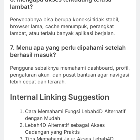
lambat?
Penyebabnya bisa berupa koneksi tidak stabil,
browser lama, cache menumpuk, perangkat
lambat, atau terlalu banyak aplikasi berjalan.
7. Menu apa yang perlu dipahami setelah
berhasil masuk?
Pengguna sebaiknya memahami dashboard, profil,
pengaturan akun, dan pusat bantuan agar navigasi
lebih cepat dan terarah.
Internal Linking Suggestion
Cara Memahami Fungsi Lebah4D Alternatif
dengan Mudah
Lebah4D Alternatif sebagai Akses
Cadangan yang Praktis
Tips Memahami Jalur Akses Lebah4D