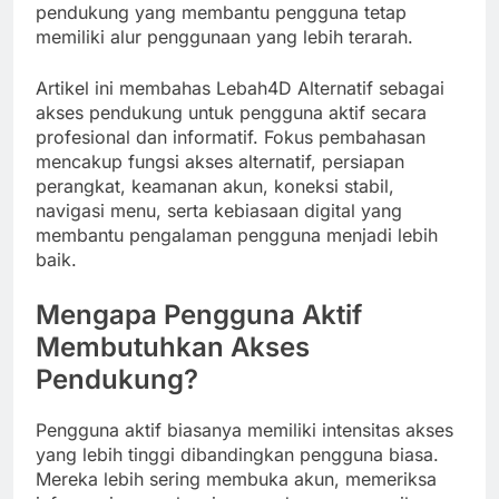
pendukung yang membantu pengguna tetap
memiliki alur penggunaan yang lebih terarah.
Artikel ini membahas Lebah4D Alternatif sebagai
akses pendukung untuk pengguna aktif secara
profesional dan informatif. Fokus pembahasan
mencakup fungsi akses alternatif, persiapan
perangkat, keamanan akun, koneksi stabil,
navigasi menu, serta kebiasaan digital yang
membantu pengalaman pengguna menjadi lebih
baik.
Mengapa Pengguna Aktif
Membutuhkan Akses
Pendukung?
Pengguna aktif biasanya memiliki intensitas akses
yang lebih tinggi dibandingkan pengguna biasa.
Mereka lebih sering membuka akun, memeriksa