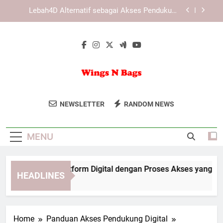
Skip
Tips Membuka Slot Lebah4D Menggunakan
to
Jaringan Stabil untuk Akses Lebih Lancar
content
LAE138 Login dari HP dan Laptop dengan Cara
yang Benar
Slot Lebah4D: Platform Digital dengan Proses
Akses yang Lebih Sederhana
Lebah4D Alternatif sebagai Akses Pendukung
untuk Pengguna Aktif
Wings N Bags
Lengkapi Penampilan Anda Dengan Tas
Tips Membuka Slot Lebah4D Menggunakan
NEWSLETTER
RANDOM NEWS
Jaringan Stabil untuk Akses Lebih Lancar
Dan Aksesori Dari Wings N Bags. Gaya
LAE138 Login dari HP dan Laptop dengan Cara
Trendy Untuk Segala Kesempatan.
yang Benar
MENU
ot Lebah4D: Platform Digital dengan Proses Akses yang Lebih
HEADLINES
Months Ago
Home
Panduan Akses Pendukung Digital