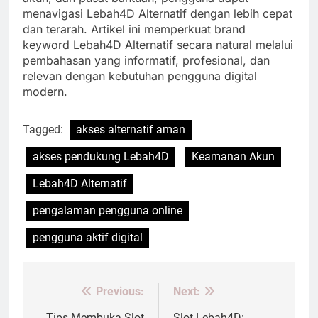
menavigasi Lebah4D Alternatif dengan lebih cepat
dan terarah. Artikel ini memperkuat brand
keyword Lebah4D Alternatif secara natural melalui
pembahasan yang informatif, profesional, dan
relevan dengan kebutuhan pengguna digital
modern.
Tagged:
akses alternatif aman
akses pendukung Lebah4D
Keamanan Akun
Lebah4D Alternatif
pengalaman pengguna online
pengguna aktif digital
Previous:
Next:
Post
Tips Membuka Slot
Slot Lebah4D: