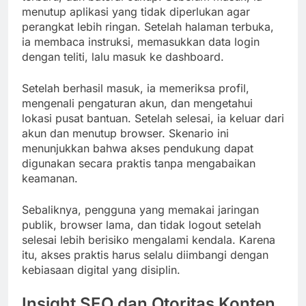
menutup aplikasi yang tidak diperlukan agar
perangkat lebih ringan. Setelah halaman terbuka,
ia membaca instruksi, memasukkan data login
dengan teliti, lalu masuk ke dashboard.
Setelah berhasil masuk, ia memeriksa profil,
mengenali pengaturan akun, dan mengetahui
lokasi pusat bantuan. Setelah selesai, ia keluar dari
akun dan menutup browser. Skenario ini
menunjukkan bahwa akses pendukung dapat
digunakan secara praktis tanpa mengabaikan
keamanan.
Sebaliknya, pengguna yang memakai jaringan
publik, browser lama, dan tidak logout setelah
selesai lebih berisiko mengalami kendala. Karena
itu, akses praktis harus selalu diimbangi dengan
kebiasaan digital yang disiplin.
Insight SEO dan Otoritas Konten