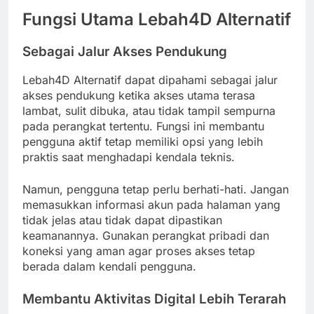
Fungsi Utama Lebah4D Alternatif
Sebagai Jalur Akses Pendukung
Lebah4D Alternatif dapat dipahami sebagai jalur
akses pendukung ketika akses utama terasa
lambat, sulit dibuka, atau tidak tampil sempurna
pada perangkat tertentu. Fungsi ini membantu
pengguna aktif tetap memiliki opsi yang lebih
praktis saat menghadapi kendala teknis.
Namun, pengguna tetap perlu berhati-hati. Jangan
memasukkan informasi akun pada halaman yang
tidak jelas atau tidak dapat dipastikan
keamanannya. Gunakan perangkat pribadi dan
koneksi yang aman agar proses akses tetap
berada dalam kendali pengguna.
Membantu Aktivitas Digital Lebih Terarah