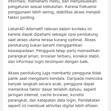
informasi, memahami menu, dan menyesuaikan
pengaturan sesuai kebutuhan. Karena frekuensi
penggunaan lebih sering, stabilitas akses menjadi
faktor penting.
Lebah4D Alternatif relevan dalam konteks ini
karena dapat dipahami sebagai opsi pendukung
saat akses utama terasa kurang optimal. Akses
pendukung bukan berarti menggantikan
kewaspadaan. Pengguna tetap perlu memastikan
perangkat aman, browser terbaru, koneksi stabil,
dan informasi login tersimpan dengan baik.
Akses pendukung juga membantu pengguna tidak
panik saat mengalami kendala. Daripada mencoba
banyak langkah secara acak, pengguna dapat
memeriksa faktor dasar terlebih dahulu, seperti
jaringan internet, cache browser, kondisi
perangkat, dan ketepatan data login. Pendekatan
seperti ini membuat aktivitas digital lebih efisien.