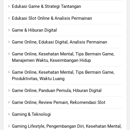
Edukasi Game & Strategi Tantangan
Edukasi Slot Online & Analisis Permainan
Game & Hiburan Digital
Game Online, Edukasi Digital, Analisis Permainan
Game Online, Kesehatan Mental, Tips Bermain Game,
Manajemen Waktu, Keseimbangan Hidup
Game Online, Kesehatan Mental, Tips Bermain Game,
Produktivitas, Waktu Luang
Game Online, Panduan Pemula, Hiburan Digital
Game Online, Review Pemain, Rekomendasi Slot
Gaming & Teknologi
Gaming Lifestyle, Pengembangan Diri, Kesehatan Mental,