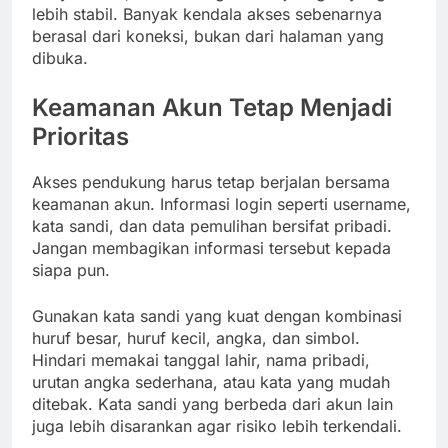
lebih stabil. Banyak kendala akses sebenarnya
berasal dari koneksi, bukan dari halaman yang
dibuka.
Keamanan Akun Tetap Menjadi
Prioritas
Akses pendukung harus tetap berjalan bersama
keamanan akun. Informasi login seperti username,
kata sandi, dan data pemulihan bersifat pribadi.
Jangan membagikan informasi tersebut kepada
siapa pun.
Gunakan kata sandi yang kuat dengan kombinasi
huruf besar, huruf kecil, angka, dan simbol.
Hindari memakai tanggal lahir, nama pribadi,
urutan angka sederhana, atau kata yang mudah
ditebak. Kata sandi yang berbeda dari akun lain
juga lebih disarankan agar risiko lebih terkendali.