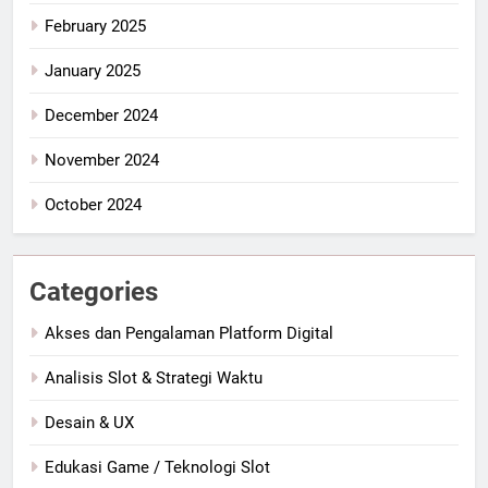
February 2025
January 2025
December 2024
November 2024
October 2024
Categories
Akses dan Pengalaman Platform Digital
Analisis Slot & Strategi Waktu
Desain & UX
Edukasi Game / Teknologi Slot