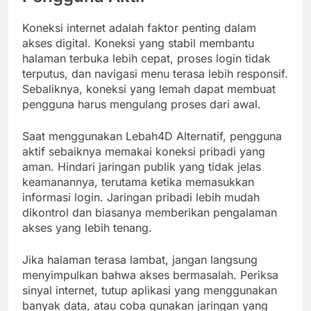
Koneksi internet adalah faktor penting dalam
akses digital. Koneksi yang stabil membantu
halaman terbuka lebih cepat, proses login tidak
terputus, dan navigasi menu terasa lebih responsif.
Sebaliknya, koneksi yang lemah dapat membuat
pengguna harus mengulang proses dari awal.
Saat menggunakan Lebah4D Alternatif, pengguna
aktif sebaiknya memakai koneksi pribadi yang
aman. Hindari jaringan publik yang tidak jelas
keamanannya, terutama ketika memasukkan
informasi login. Jaringan pribadi lebih mudah
dikontrol dan biasanya memberikan pengalaman
akses yang lebih tenang.
Jika halaman terasa lambat, jangan langsung
menyimpulkan bahwa akses bermasalah. Periksa
sinyal internet, tutup aplikasi yang menggunakan
banyak data, atau coba gunakan jaringan yang