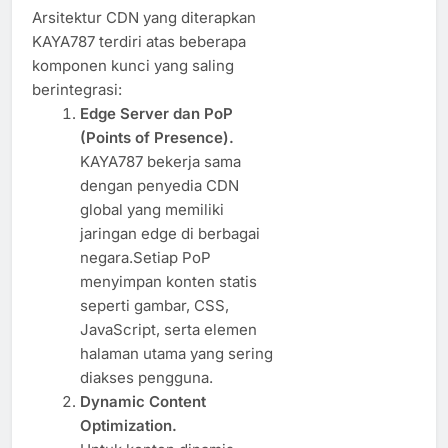
Arsitektur CDN yang diterapkan
KAYA787 terdiri atas beberapa
komponen kunci yang saling
berintegrasi:
Edge Server dan PoP
(Points of Presence).
KAYA787 bekerja sama
dengan penyedia CDN
global yang memiliki
jaringan edge di berbagai
negara.Setiap PoP
menyimpan konten statis
seperti gambar, CSS,
JavaScript, serta elemen
halaman utama yang sering
diakses pengguna.
Dynamic Content
Optimization.