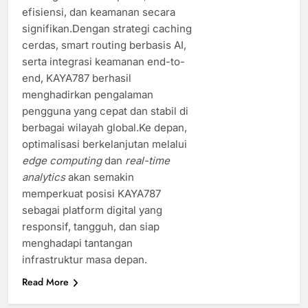
efisiensi, dan keamanan secara
signifikan.Dengan strategi caching
cerdas, smart routing berbasis AI,
serta integrasi keamanan end-to-
end, KAYA787 berhasil
menghadirkan pengalaman
pengguna yang cepat dan stabil di
berbagai wilayah global.Ke depan,
optimalisasi berkelanjutan melalui
edge computing
dan
real-time
analytics
akan semakin
memperkuat posisi KAYA787
sebagai platform digital yang
responsif, tangguh, dan siap
menghadapi tantangan
infrastruktur masa depan.
Read More