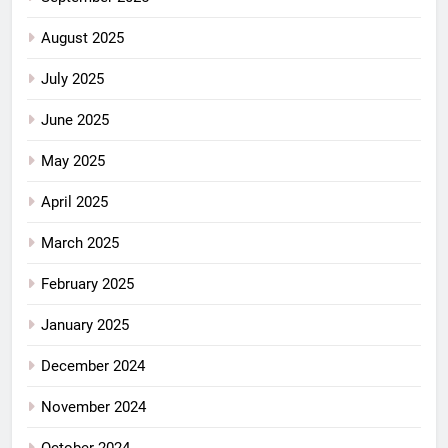
August 2025
July 2025
June 2025
May 2025
April 2025
March 2025
February 2025
January 2025
December 2024
November 2024