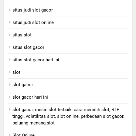
situs judi slot gacor
situs judi slot online
situs slot
situs slot gacor
situs slot gacor hari ini
slot
slot gacor
slot gacor hari ini
slot gacor, mesin slot terbaik, cara memilih slot, RTP
tinggi, volatilitas slot, slot online, perbedaan slot gacor,
peluang menang slot
Slot Online