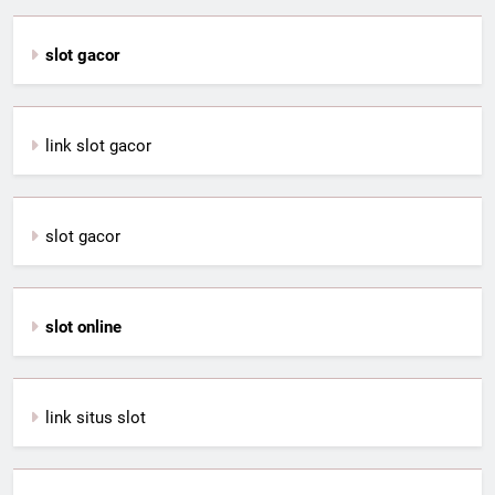
slot gacor
link slot gacor
slot gacor
slot online
link situs slot