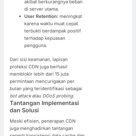
akibat berkurangnya beban
di server utama.
User Retention:
meningkat
karena waktu muat cepat
terbukti berdampak positif
terhadap kepuasan
pengguna.
Dari sisi keamanan, lapisan
proteksi CDN juga berhasil
memblokir lebih dari 15 juta
permintaan mencurigakan per
bulan yang teridentifikasi sebagai
bot attack
atau
DDoS probing
.
Tantangan Implementasi
dan Solusi
Meski efisien, penerapan CDN
juga menghadirkan tantangan
seperti konsistensi data cache dan