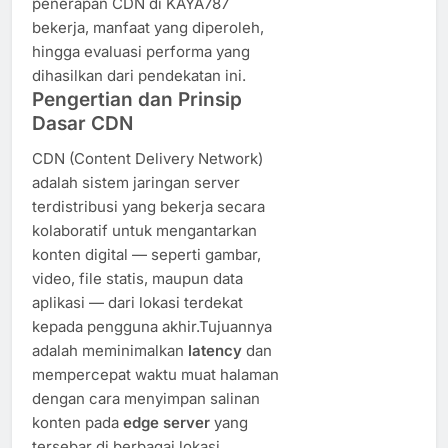
penerapan CDN di KAYA787
bekerja, manfaat yang diperoleh,
hingga evaluasi performa yang
dihasilkan dari pendekatan ini.
Pengertian dan Prinsip
Dasar CDN
CDN (Content Delivery Network)
adalah sistem jaringan server
terdistribusi yang bekerja secara
kolaboratif untuk mengantarkan
konten digital — seperti gambar,
video, file statis, maupun data
aplikasi — dari lokasi terdekat
kepada pengguna akhir.Tujuannya
adalah meminimalkan
latency
dan
mempercepat waktu muat halaman
dengan cara menyimpan salinan
konten pada
edge server
yang
tersebar di berbagai lokasi