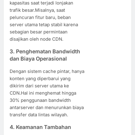
kapasitas saat terjadi lonjakan
trafik besar.Misalnya, saat
peluncuran fitur baru, beban
server utama tetap stabil karena
sebagian besar permintaan
disajikan oleh node CDN.
3. Penghematan Bandwidth
dan Biaya Operasional
Dengan sistem cache pintar, hanya
konten yang diperbarui yang
dikirim dari server utama ke
CDN.Hal ini menghemat hingga
30% penggunaan bandwidth
antarserver dan menurunkan biaya
transfer data lintas wilayah.
4. Keamanan Tambahan