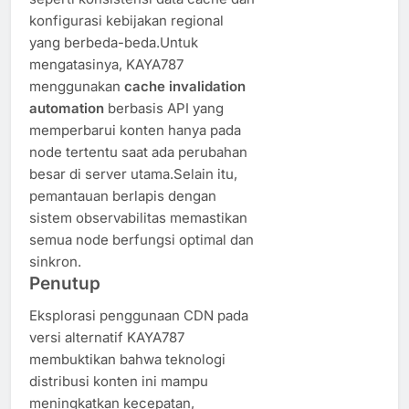
konfigurasi kebijakan regional
yang berbeda-beda.Untuk
mengatasinya, KAYA787
menggunakan
cache invalidation
automation
berbasis API yang
memperbarui konten hanya pada
node tertentu saat ada perubahan
besar di server utama.Selain itu,
pemantauan berlapis dengan
sistem observabilitas memastikan
semua node berfungsi optimal dan
sinkron.
Penutup
Eksplorasi penggunaan CDN pada
versi alternatif KAYA787
membuktikan bahwa teknologi
distribusi konten ini mampu
meningkatkan kecepatan,