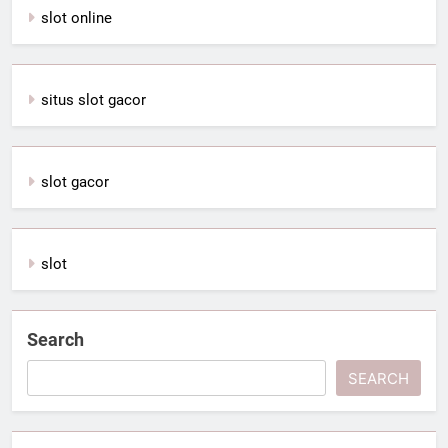
slot online
situs slot gacor
slot gacor
slot
Search
SEARCH