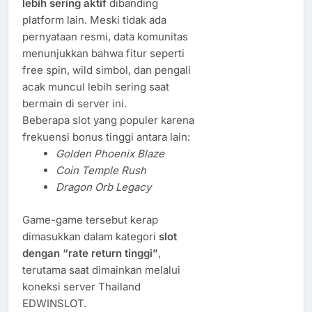
lebih sering aktif
dibanding
platform lain. Meski tidak ada
pernyataan resmi, data komunitas
menunjukkan bahwa fitur seperti
free spin, wild simbol, dan pengali
acak muncul lebih sering saat
bermain di server ini.
Beberapa slot yang populer karena
frekuensi bonus tinggi antara lain:
Golden Phoenix Blaze
Coin Temple Rush
Dragon Orb Legacy
Game-game tersebut kerap
dimasukkan dalam kategori
slot
dengan “rate return tinggi”
,
terutama saat dimainkan melalui
koneksi server Thailand
EDWINSLOT.