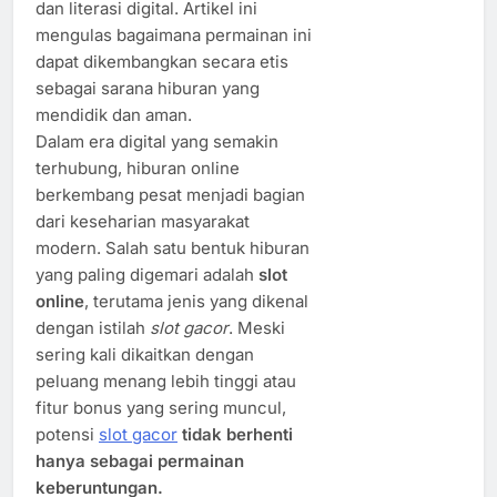
dan literasi digital. Artikel ini
mengulas bagaimana permainan ini
dapat dikembangkan secara etis
sebagai sarana hiburan yang
mendidik dan aman.
Dalam era digital yang semakin
terhubung, hiburan online
berkembang pesat menjadi bagian
dari keseharian masyarakat
modern. Salah satu bentuk hiburan
yang paling digemari adalah
slot
online
, terutama jenis yang dikenal
dengan istilah
slot gacor
. Meski
sering kali dikaitkan dengan
peluang menang lebih tinggi atau
fitur bonus yang sering muncul,
potensi
slot gacor
tidak berhenti
hanya sebagai permainan
keberuntungan.