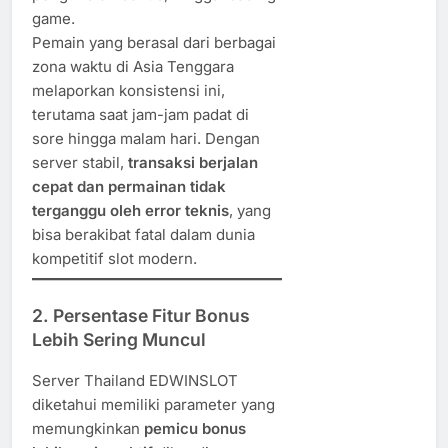
game.
Pemain yang berasal dari berbagai
zona waktu di Asia Tenggara
melaporkan konsistensi ini,
terutama saat jam-jam padat di
sore hingga malam hari. Dengan
server stabil,
transaksi berjalan
cepat dan permainan tidak
terganggu oleh error teknis
, yang
bisa berakibat fatal dalam dunia
kompetitif slot modern.
2.
Persentase Fitur Bonus
Lebih Sering Muncul
Server Thailand EDWINSLOT
diketahui memiliki parameter yang
memungkinkan
pemicu bonus