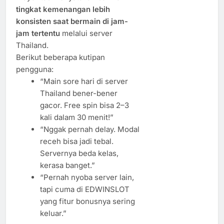
tingkat kemenangan lebih
konsisten saat bermain di jam-
jam tertentu
melalui server
Thailand.
Berikut beberapa kutipan
pengguna:
“Main sore hari di server
Thailand bener-bener
gacor. Free spin bisa 2–3
kali dalam 30 menit!”
“Nggak pernah delay. Modal
receh bisa jadi tebal.
Servernya beda kelas,
kerasa banget.”
“Pernah nyoba server lain,
tapi cuma di EDWINSLOT
yang fitur bonusnya sering
keluar.”