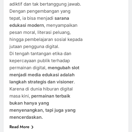
adiktif dan tak bertanggung jawab.
Dengan pengembangan yang
tepat, ia bisa menjadi
sarana
edukasi modern
, menyampaikan
pesan moral, literasi peluang,
hingga pembelajaran sosial kepada
jutaan pengguna digital.
Di tengah tantangan etika dan
kepercayaan publik terhadap
permainan digital,
mengubah slot
menjadi media edukasi adalah
langkah strategis dan visioner
.
Karena di dunia hiburan digital
masa kini,
permainan terbaik
bukan hanya yang
menyenangkan, tapi juga yang
mencerdaskan.
Read More