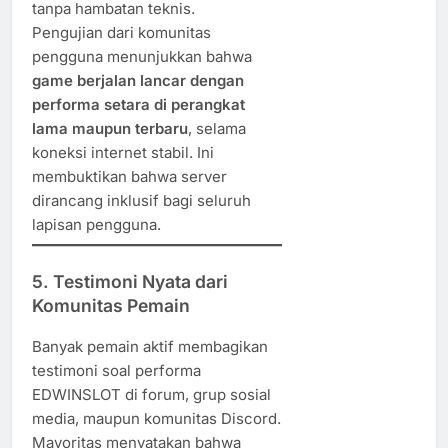
tanpa hambatan teknis.
Pengujian dari komunitas
pengguna menunjukkan bahwa
game berjalan lancar dengan
performa setara di perangkat
lama maupun terbaru
, selama
koneksi internet stabil. Ini
membuktikan bahwa server
dirancang inklusif bagi seluruh
lapisan pengguna.
5.
Testimoni Nyata dari
Komunitas Pemain
Banyak pemain aktif membagikan
testimoni soal performa
EDWINSLOT di forum, grup sosial
media, maupun komunitas Discord.
Mayoritas menyatakan bahwa