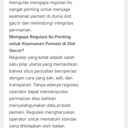
mengulas mengapa regulasi itu
sangat penting untuk menjaga
keamanan pemain di dunia slot
gacor dan melindungi integritas
permainan.
Mengapa Regulasi Itu Penting
untuk Keamanan Pemain di Slot
Gacor?
Regulasi yang ketat adalah salah
satu pilar utama yang memastikan
bahwa situs perjudian beroperasi
dengan cara yang sah, adil, dan
transparan. Tanpa adanya regulasi,
operator dapat memanipulasi
permainan atau bahkan
menyalahgunakan data pribadi
pemain. Regulasi mengharuskan
operator untuk mematuhi standar
yang ditetapkan oleh badan