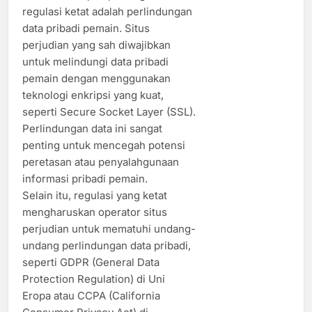
regulasi ketat adalah perlindungan
data pribadi pemain. Situs
perjudian yang sah diwajibkan
untuk melindungi data pribadi
pemain dengan menggunakan
teknologi enkripsi yang kuat,
seperti Secure Socket Layer (SSL).
Perlindungan data ini sangat
penting untuk mencegah potensi
peretasan atau penyalahgunaan
informasi pribadi pemain.
Selain itu, regulasi yang ketat
mengharuskan operator situs
perjudian untuk mematuhi undang-
undang perlindungan data pribadi,
seperti GDPR (General Data
Protection Regulation) di Uni
Eropa atau CCPA (California