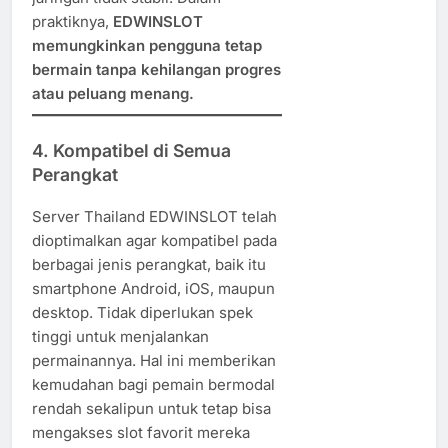
praktiknya,
EDWINSLOT
memungkinkan pengguna tetap
bermain tanpa kehilangan progres
atau peluang menang.
4.
Kompatibel di Semua
Perangkat
Server Thailand EDWINSLOT telah
dioptimalkan agar kompatibel pada
berbagai jenis perangkat, baik itu
smartphone Android, iOS, maupun
desktop. Tidak diperlukan spek
tinggi untuk menjalankan
permainannya. Hal ini memberikan
kemudahan bagi pemain bermodal
rendah sekalipun untuk tetap bisa
mengakses slot favorit mereka