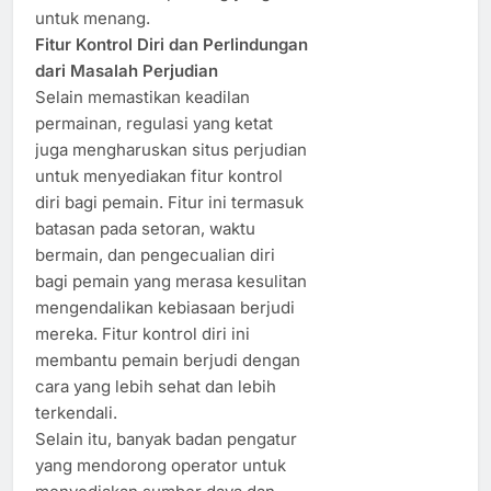
untuk menang.
Fitur Kontrol Diri dan Perlindungan
dari Masalah Perjudian
Selain memastikan keadilan
permainan, regulasi yang ketat
juga mengharuskan situs perjudian
untuk menyediakan fitur kontrol
diri bagi pemain. Fitur ini termasuk
batasan pada setoran, waktu
bermain, dan pengecualian diri
bagi pemain yang merasa kesulitan
mengendalikan kebiasaan berjudi
mereka. Fitur kontrol diri ini
membantu pemain berjudi dengan
cara yang lebih sehat dan lebih
terkendali.
Selain itu, banyak badan pengatur
yang mendorong operator untuk