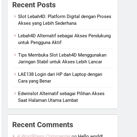
Recent Posts
Slot Lebah4D: Platform Digital dengan Proses
Akses yang Lebih Sederhana
Lebah4D Alternatif sebagai Akses Pendukung
untuk Pengguna Aktif
Tips Membuka Slot Lebah4D Menggunakan
Jaringan Stabil untuk Akses Lebih Lancar
LAE138 Login dari HP dan Laptop dengan
Cara yang Benar
Edwinslot Alternatif sebagai Pilihan Akses
Saat Halaman Utama Lambat
Recent Comments
A WordPress Commenter
on
Hello world!