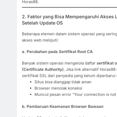
Horas88.
2. Faktor yang Bisa Mempengaruhi Akses Li
Setelah Update OS
Beberapa elemen dalam sistem operasi yang sering
akses web meliputi:
a.
Perubahan pada Sertifikat Root CA
Banyak sistem operasi mengelola daftar
sertifikat 
(Certificate Authority)
. Jika link alternatif Horas
sertifikat SSL dari penyedia yang belum diperbarui
Situs bisa dianggap tidak aman
Browser menolak koneksi
Muncul pesan error “Your connection is not 
b.
Pembaruan Keamanan Browser Bawaan