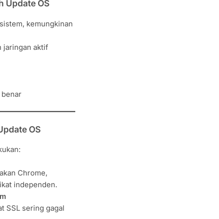
uh Update OS
e sistem, kemungkinan
jaringan aktif
 benar
 Update OS
kukan:
nakan Chrome,
fikat independen.
em
at SSL sering gagal