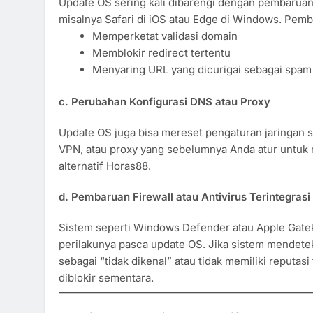
Update OS sering kali dibarengi dengan pembarua
misalnya Safari di iOS atau Edge di Windows. Pemba
Memperketat validasi domain
Memblokir redirect tertentu
Menyaring URL yang dicurigai sebagai spam
c.
Perubahan Konfigurasi DNS atau Proxy
Update OS juga bisa mereset pengaturan jaringan 
VPN, atau proxy yang sebelumnya Anda atur untuk
alternatif Horas88.
d.
Pembaruan Firewall atau Antivirus Terintegrasi
Sistem seperti Windows Defender atau Apple Gate
perilakunya pasca update OS. Jika sistem mendeteksi
sebagai “tidak dikenal” atau tidak memiliki reputasi 
diblokir sementara.