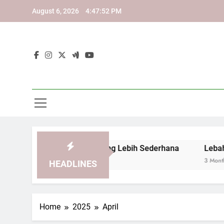
Skip
August 6, 2026
4:47:53 PM
to
content
Win
Lengkapi 
an Proses Akses yang Lebih Sederhana
Lebah4D Alternat
3 Months Ago
HEADLINES
Home
2025
April