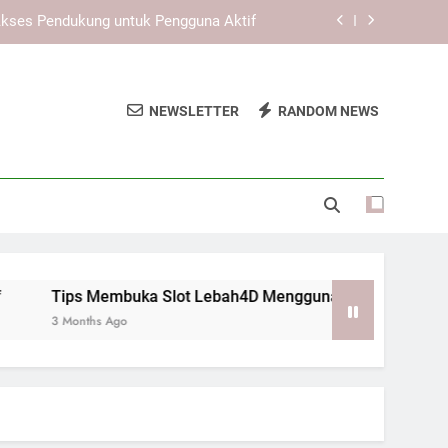
Akses Pendukung untuk Pengguna Aktif
ngan Stabil untuk Akses Lebih Lancar
HP dan Laptop dengan Cara yang Benar
NEWSLETTER
RANDOM NEWS
gan Proses Akses yang Lebih Sederhana
 Gaya Trendy Untuk Segala Kesempatan.
Akses Pendukung untuk Pengguna Aktif
ngan Stabil untuk Akses Lebih Lancar
HP dan Laptop dengan Cara yang Benar
 Membuka Slot Lebah4D Menggunakan Jaringan Stabil untuk A
hs Ago