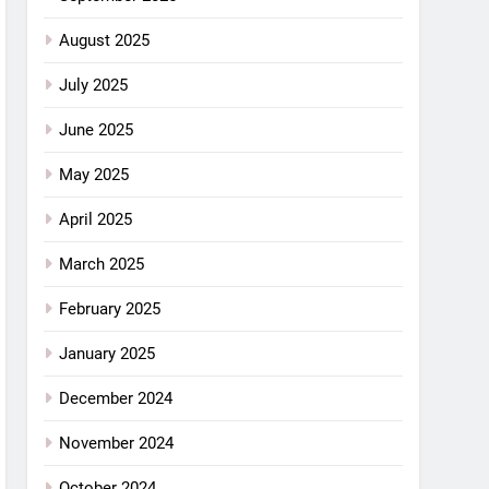
August 2025
July 2025
June 2025
May 2025
April 2025
March 2025
February 2025
January 2025
December 2024
November 2024
October 2024