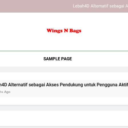
Lebah4D Alternatif sebagai 
Tips Membuka Slot Lebah4D Menggunakan Jari
LAE138 Login dari 
gs N Bags
Slot Lebah4D: Platform Digital den
Penampilan Anda Dengan Tas Dan Aksesori Dari Wings N Bags.
Lebah4D Alternatif sebagai 
SAMPLE PAGE
Tips Membuka Slot Lebah4D Menggunakan Jari
LAE138 Login dari 
if sebagai Akses Pendukung untuk Pengguna Aktif
Tips
3 Mont