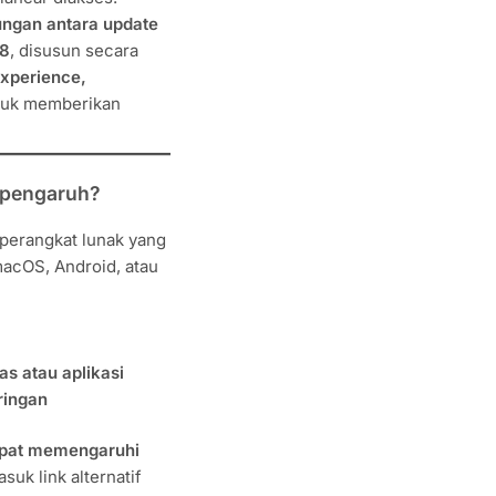
ngan antara update
88
, disusun secara
Experience,
uk memberikan
rpengaruh?
perangkat lunak yang
macOS, Android, atau
as atau aplikasi
ringan
pat memengaruhi
asuk link alternatif