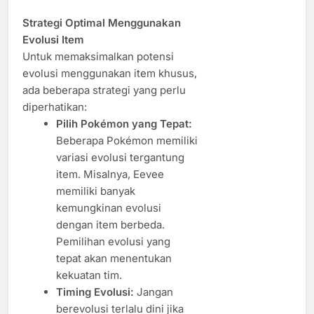
Strategi Optimal Menggunakan
Evolusi Item
Untuk memaksimalkan potensi
evolusi menggunakan item khusus,
ada beberapa strategi yang perlu
diperhatikan:
Pilih Pokémon yang Tepat:
Beberapa Pokémon memiliki
variasi evolusi tergantung
item. Misalnya, Eevee
memiliki banyak
kemungkinan evolusi
dengan item berbeda.
Pemilihan evolusi yang
tepat akan menentukan
kekuatan tim.
Timing Evolusi:
Jangan
berevolusi terlalu dini jika