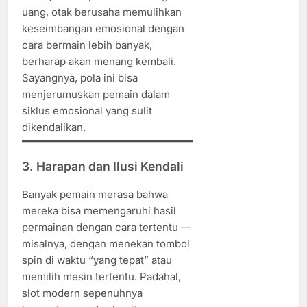
uang, otak berusaha memulihkan
keseimbangan emosional dengan
cara bermain lebih banyak,
berharap akan menang kembali.
Sayangnya, pola ini bisa
menjerumuskan pemain dalam
siklus emosional yang sulit
dikendalikan.
3.
Harapan dan Ilusi Kendali
Banyak pemain merasa bahwa
mereka bisa memengaruhi hasil
permainan dengan cara tertentu —
misalnya, dengan menekan tombol
spin di waktu “yang tepat” atau
memilih mesin tertentu. Padahal,
slot modern sepenuhnya