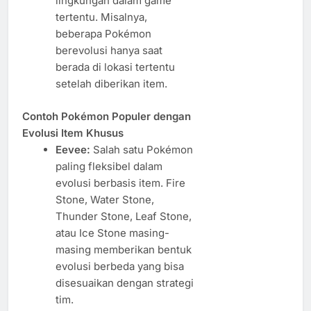
lingkungan dalam game
tertentu. Misalnya,
beberapa Pokémon
berevolusi hanya saat
berada di lokasi tertentu
setelah diberikan item.
Contoh Pokémon Populer dengan
Evolusi Item Khusus
Eevee:
Salah satu Pokémon
paling fleksibel dalam
evolusi berbasis item. Fire
Stone, Water Stone,
Thunder Stone, Leaf Stone,
atau Ice Stone masing-
masing memberikan bentuk
evolusi berbeda yang bisa
disesuaikan dengan strategi
tim.