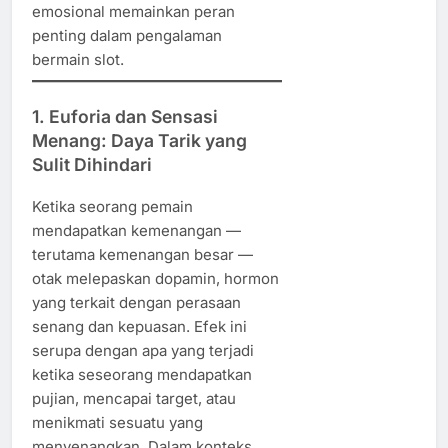
emosional memainkan peran
penting dalam pengalaman
bermain slot.
1.
Euforia dan Sensasi
Menang: Daya Tarik yang
Sulit Dihindari
Ketika seorang pemain
mendapatkan kemenangan —
terutama kemenangan besar —
otak melepaskan dopamin, hormon
yang terkait dengan perasaan
senang dan kepuasan. Efek ini
serupa dengan apa yang terjadi
ketika seseorang mendapatkan
pujian, mencapai target, atau
menikmati sesuatu yang
menyenangkan. Dalam konteks