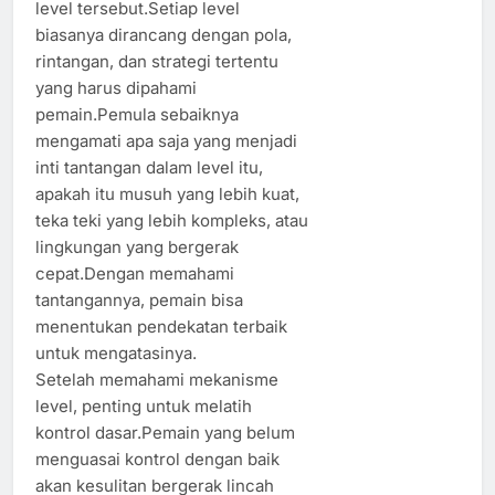
level tersebut.Setiap level
biasanya dirancang dengan pola,
rintangan, dan strategi tertentu
yang harus dipahami
pemain.Pemula sebaiknya
mengamati apa saja yang menjadi
inti tantangan dalam level itu,
apakah itu musuh yang lebih kuat,
teka teki yang lebih kompleks, atau
lingkungan yang bergerak
cepat.Dengan memahami
tantangannya, pemain bisa
menentukan pendekatan terbaik
untuk mengatasinya.
Setelah memahami mekanisme
level, penting untuk melatih
kontrol dasar.Pemain yang belum
menguasai kontrol dengan baik
akan kesulitan bergerak lincah