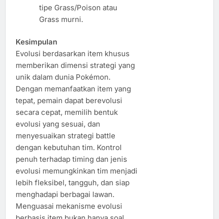
tipe Grass/Poison atau
Grass murni.
Kesimpulan
Evolusi berdasarkan item khusus
memberikan dimensi strategi yang
unik dalam dunia Pokémon.
Dengan memanfaatkan item yang
tepat, pemain dapat berevolusi
secara cepat, memilih bentuk
evolusi yang sesuai, dan
menyesuaikan strategi battle
dengan kebutuhan tim. Kontrol
penuh terhadap timing dan jenis
evolusi memungkinkan tim menjadi
lebih fleksibel, tangguh, dan siap
menghadapi berbagai lawan.
Menguasai mekanisme evolusi
berbasis item bukan hanya soal