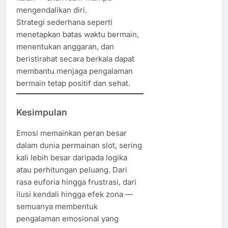
mengendalikan diri.
Strategi sederhana seperti
menetapkan batas waktu bermain,
menentukan anggaran, dan
beristirahat secara berkala dapat
membantu menjaga pengalaman
bermain tetap positif dan sehat.
Kesimpulan
Emosi memainkan peran besar
dalam dunia permainan slot, sering
kali lebih besar daripada logika
atau perhitungan peluang. Dari
rasa euforia hingga frustrasi, dari
ilusi kendali hingga efek zona —
semuanya membentuk
pengalaman emosional yang