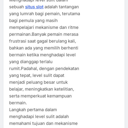
sebuah
situs slot
adalah tantangan
yang lumrah bagi pemain, terutama
bagi pemula yang masih
mempelajari mekanisme dan ritme
permainan.Banyak pemain merasa
frustrasi saat gagal berulang kali,
bahkan ada yang memilih berhenti
bermain ketika menghadapi level
yang dianggap terlalu
rumit.Padahal, dengan pendekatan
yang tepat, level sulit dapat
menjadi peluang besar untuk
belajar, meningkatkan ketelitian,
serta memperkuat kemampuan
bermain.
Langkah pertama dalam
menghadapi level sulit adalah
memahami tujuan dan mekanisme