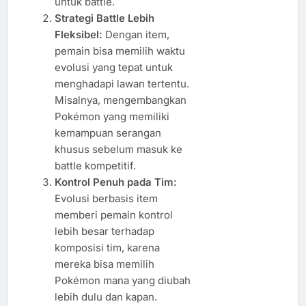
untuk battle.
Strategi Battle Lebih
Fleksibel:
Dengan item,
pemain bisa memilih waktu
evolusi yang tepat untuk
menghadapi lawan tertentu.
Misalnya, mengembangkan
Pokémon yang memiliki
kemampuan serangan
khusus sebelum masuk ke
battle kompetitif.
Kontrol Penuh pada Tim:
Evolusi berbasis item
memberi pemain kontrol
lebih besar terhadap
komposisi tim, karena
mereka bisa memilih
Pokémon mana yang diubah
lebih dulu dan kapan.