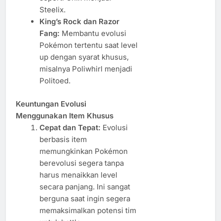
Steelix.
King’s Rock dan Razor
Fang:
Membantu evolusi
Pokémon tertentu saat level
up dengan syarat khusus,
misalnya Poliwhirl menjadi
Politoed.
Keuntungan Evolusi
Menggunakan Item Khusus
Cepat dan Tepat:
Evolusi
berbasis item
memungkinkan Pokémon
berevolusi segera tanpa
harus menaikkan level
secara panjang. Ini sangat
berguna saat ingin segera
memaksimalkan potensi tim