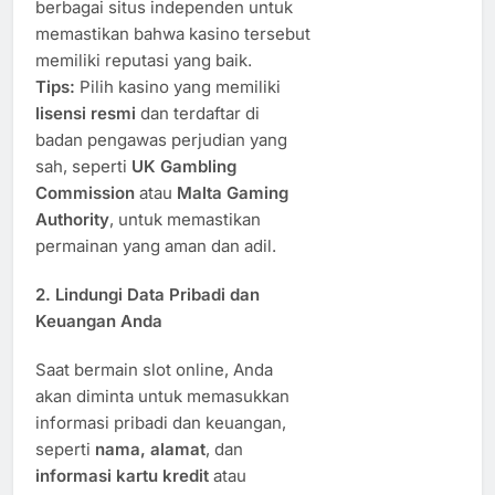
berbagai situs independen untuk
memastikan bahwa kasino tersebut
memiliki reputasi yang baik.
Tips:
Pilih kasino yang memiliki
lisensi resmi
dan terdaftar di
badan pengawas perjudian yang
sah, seperti
UK Gambling
Commission
atau
Malta Gaming
Authority
, untuk memastikan
permainan yang aman dan adil.
2.
Lindungi Data Pribadi dan
Keuangan Anda
Saat bermain slot online, Anda
akan diminta untuk memasukkan
informasi pribadi dan keuangan,
seperti
nama, alamat
, dan
informasi kartu kredit
atau