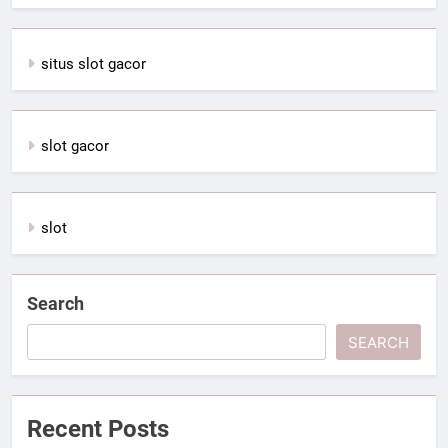
situs slot gacor
slot gacor
slot
Search
SEARCH
Recent Posts