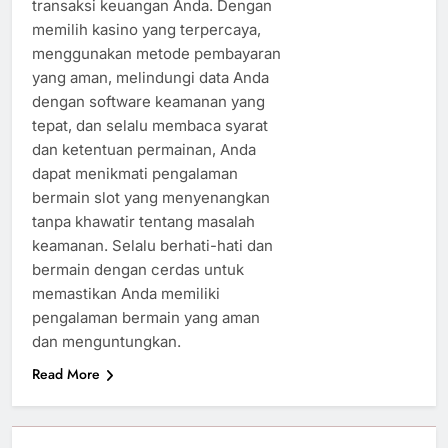
transaksi keuangan Anda. Dengan
memilih kasino yang terpercaya,
menggunakan metode pembayaran
yang aman, melindungi data Anda
dengan software keamanan yang
tepat, dan selalu membaca syarat
dan ketentuan permainan, Anda
dapat menikmati pengalaman
bermain slot yang menyenangkan
tanpa khawatir tentang masalah
keamanan. Selalu berhati-hati dan
bermain dengan cerdas untuk
memastikan Anda memiliki
pengalaman bermain yang aman
dan menguntungkan.
Read More