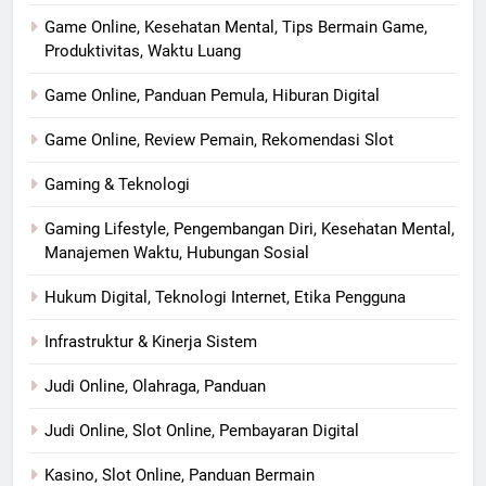
Game Online, Kesehatan Mental, Tips Bermain Game,
Produktivitas, Waktu Luang
Game Online, Panduan Pemula, Hiburan Digital
Game Online, Review Pemain, Rekomendasi Slot
Gaming & Teknologi
Gaming Lifestyle, Pengembangan Diri, Kesehatan Mental,
Manajemen Waktu, Hubungan Sosial
Hukum Digital, Teknologi Internet, Etika Pengguna
Infrastruktur & Kinerja Sistem
Judi Online, Olahraga, Panduan
Judi Online, Slot Online, Pembayaran Digital
Kasino, Slot Online, Panduan Bermain