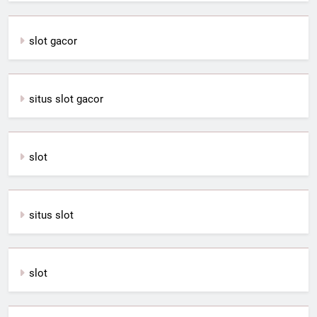
slot gacor
situs slot gacor
slot
situs slot
slot