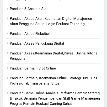
Panduan & Analisis Slot
Panduan Akses Akun Keamanan Digital Manajemen
Akun Pengguna Solusi Login Edukasi Teknologi
Panduan Akses Fleksibel
Panduan Akses Pendukung Digital
Panduan Akses,Keamanan Digital,Privasi Online,Tutorial
Pengguna
Panduan Bermain Slot Online
Panduan Bermain, Keamanan Online, Strategi Judi, Tips
Profesional, Transparansi Situs
Panduan Game Online Analisis Performa Pemain Strategi
& Taktik Bermain Pengembangan Skill Game Manajemen
Progres Pemain Edukasi Gaming Sehat