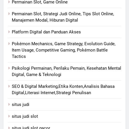
Permainan Slot, Game Online
Permainan Slot, Strategi Judi Online, Tips Slot Online,
Manajemen Modal, Hiburan Digital
Platform Digital dan Panduan Akses
Pokémon Mechanics, Game Strategy, Evolution Guide,
Item Usage, Competitive Gaming, Pokémon Battle
Tactics
Psikologi Permainan, Perilaku Pemain, Kesehatan Mental
Digital, Game & Teknologi
SEO & Digital Marketing,Etika Konten,Analisis Bahasa
Digital,Literasi Internet,Strategi Penulisan
situs judi
situs judi slot
situs judi slot gacor