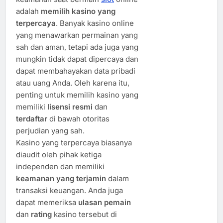
adalah
memilih kasino yang
terpercaya
. Banyak kasino online
yang menawarkan permainan yang
sah dan aman, tetapi ada juga yang
mungkin tidak dapat dipercaya dan
dapat membahayakan data pribadi
atau uang Anda. Oleh karena itu,
penting untuk memilih kasino yang
memiliki
lisensi resmi
dan
terdaftar
di bawah otoritas
perjudian yang sah.
Kasino yang terpercaya biasanya
diaudit oleh pihak ketiga
independen dan memiliki
keamanan yang terjamin
dalam
transaksi keuangan. Anda juga
dapat memeriksa
ulasan pemain
dan
rating
kasino tersebut di