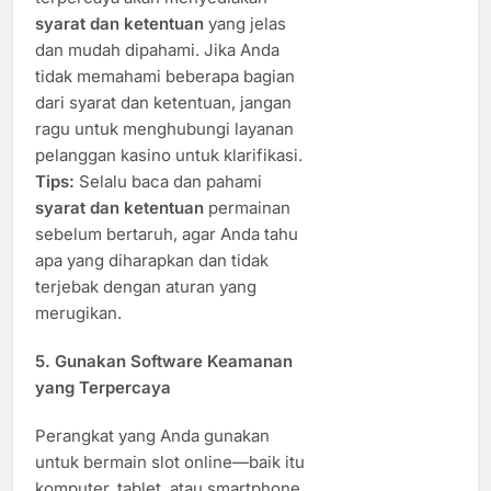
syarat dan ketentuan
yang jelas
dan mudah dipahami. Jika Anda
tidak memahami beberapa bagian
dari syarat dan ketentuan, jangan
ragu untuk menghubungi layanan
pelanggan kasino untuk klarifikasi.
Tips:
Selalu baca dan pahami
syarat dan ketentuan
permainan
sebelum bertaruh, agar Anda tahu
apa yang diharapkan dan tidak
terjebak dengan aturan yang
merugikan.
5.
Gunakan Software Keamanan
yang Terpercaya
Perangkat yang Anda gunakan
untuk bermain slot online—baik itu
komputer, tablet, atau smartphone