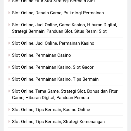
Slot Online Fitur Slot Strategi Bermain Slot
Slot Online, Desain Game, Psikologi Permainan
Slot Online, Judi Online, Game Kasino, Hiburan Digital,
Strategi Bermain, Panduan Slot, Situs Resmi Slot
Slot Online, Judi Online, Permainan Kasino
Slot Online, Permainan Casino
Slot Online, Permainan Kasino, Slot Gacor
Slot Online, Permainan Kasino, Tips Bermain
Slot Online, Tema Game, Strategi Slot, Bonus dan Fitur
Game, Hiburan Digital, Panduan Pemula
Slot Online, Tips Bermain, Kasino Online
Slot Online, Tips Bermain, Strategi Kemenangan