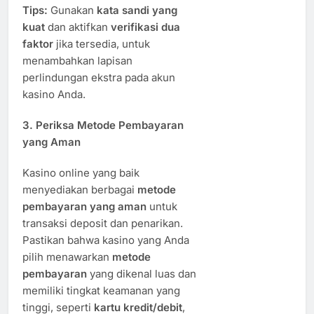
Tips:
Gunakan
kata sandi yang
kuat
dan aktifkan
verifikasi dua
faktor
jika tersedia, untuk
menambahkan lapisan
perlindungan ekstra pada akun
kasino Anda.
3.
Periksa Metode Pembayaran
yang Aman
Kasino online yang baik
menyediakan berbagai
metode
pembayaran yang aman
untuk
transaksi deposit dan penarikan.
Pastikan bahwa kasino yang Anda
pilih menawarkan
metode
pembayaran
yang dikenal luas dan
memiliki tingkat keamanan yang
tinggi, seperti
kartu kredit/debit
,