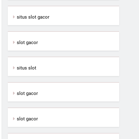
situs slot gacor
slot gacor
situs slot
slot gacor
slot gacor