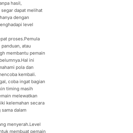
anpa hasil,
g segar dapat melihat
, hanya dengan
menghadapi level
epat proses.Pemula
 panduan, atau
ugh membantu pemain
belumnya.Hal ini
emahami pola dan
mencoba kembali.
gal, coba ingat bagian
in timing masih
 pemain melewatkan
iki kelemahan secara
g sama dalam
tang menyerah.Level
untuk membuat pemain