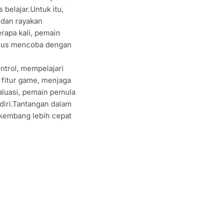
 belajar.Untuk itu,
 dan rayakan
rapa kali, pemain
terus mencoba dengan
trol, mempelajari
fitur game, menjaga
valuasi, pemain pemula
diri.Tantangan dalam
rkembang lebih cepat