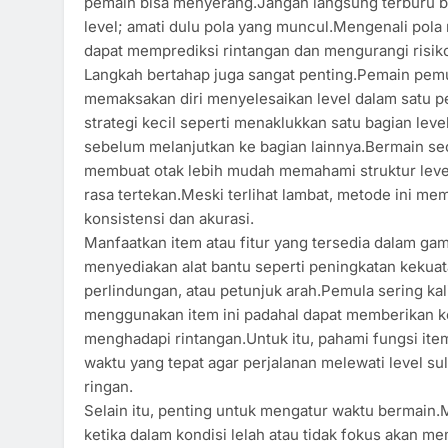
pemain bisa menyerang.Jangan langsung terburu 
level; amati dulu pola yang muncul.Mengenali pol
dapat memprediksi rintangan dan mengurangi risik
Langkah bertahap juga sangat penting.Pemain pemu
memaksakan diri menyelesaikan level dalam satu p
strategi kecil seperti menaklukkan satu bagian leve
sebelum melanjutkan ke bagian lainnya.Bermain se
membuat otak lebih mudah memahami struktur lev
rasa tertekan.Meski terlihat lambat, metode ini m
konsistensi dan akurasi.
Manfaatkan item atau fitur yang tersedia dalam g
menyediakan alat bantu seperti peningkatan keku
perlindungan, atau petunjuk arah.Pemula sering kali
menggunakan item ini padahal dapat memberikan k
menghadapi rintangan.Untuk itu, pahami fungsi it
waktu yang tepat agar perjalanan melewati level sul
ringan.
Selain itu, penting untuk mengatur waktu bermain.M
ketika dalam kondisi lelah atau tidak fokus akan 