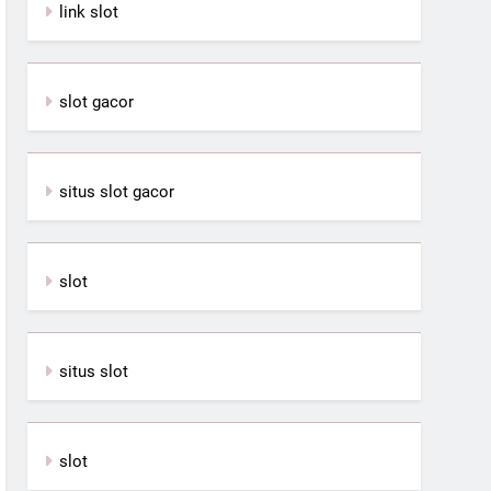
link slot
slot gacor
situs slot gacor
slot
situs slot
slot