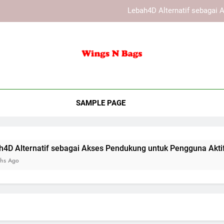
Lebah4D Alternatif sebagai 
Tips Membuka Slot Lebah4D Menggunakan Jari
LAE138 Login dari 
gs N Bags
Slot Lebah4D: Platform Digital den
Penampilan Anda Dengan Tas Dan Aksesori Dari Wings N Bags.
Lebah4D Alternatif sebagai 
SAMPLE PAGE
Tips Membuka Slot Lebah4D Menggunakan Jari
LAE138 Login dari 
natif sebagai Akses Pendukung untuk Pengguna Aktif
T
3 