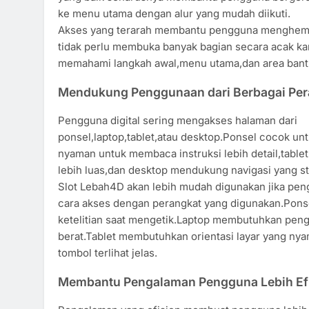
ke menu utama dengan alur yang mudah diikuti.
Akses yang terarah membantu pengguna menghem
tidak perlu membuka banyak bagian secara acak k
memahami langkah awal,menu utama,dan area bantu
Mendukung Penggunaan dari Berbagai Per
Pengguna digital sering mengakses halaman dari
ponsel,laptop,tablet,atau desktop.Ponsel cocok un
nyaman untuk membaca instruksi lebih detail,table
lebih luas,dan desktop mendukung navigasi yang sta
Slot Lebah4D akan lebih mudah digunakan jika pe
cara akses dengan perangkat yang digunakan.Pon
ketelitian saat mengetik.Laptop membutuhkan penge
berat.Tablet membutuhkan orientasi layar yang nya
tombol terlihat jelas.
Membantu Pengalaman Pengguna Lebih Ef