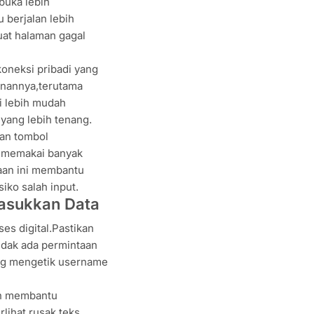
buka lebih
 berjalan lebih
uat halaman gagal
oneksi pribadi yang
manannya,terutama
i lebih mudah
yang lebih tenang.
kan tombol
ng memakai banyak
saan ini membantu
iko salah input.
asukkan Data
es digital.Pastikan
tidak ada permintaan
ung mengetik username
an membantu
lihat rusak,teks