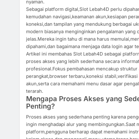
nyaman.
Sebagai platform digital,Slot Lebah4D perlu dipaham
kemudahan navigasi,keamanan akun,kesiapan perang
koneksi,dan tampilan yang mendukung berbagai uk
modern biasanya menginginkan pengalaman yang ce
jelas.Mereka ingin tahu di mana harus memulai,me
dipahami,dan bagaimana menjaga data login agar t
Artikel ini membahas Slot Lebah4D sebagai platfor
proses akses yang lebih sederhana secara informat
profesional.Fokus pembahasan mencakup struktur 
perangkat,browser terbaru,koneksi stabil,verifika
akun,serta cara memahami menu dasar agar penga
terarah.
Mengapa Proses Akses yang Sed
Penting?
Proses akses yang sederhana penting karena penggu
ingin menghadapi alur yang membingungkan.Saat
platform,pengguna berharap dapat memahami ins