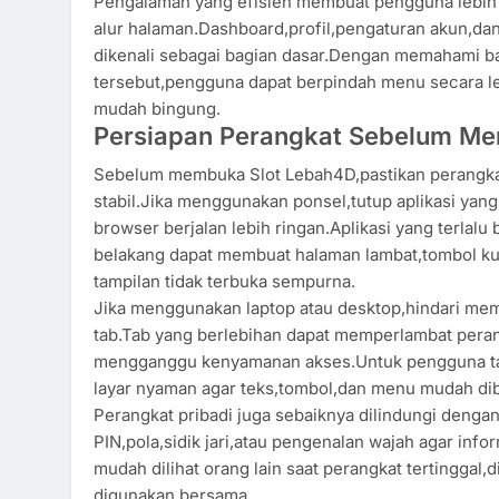
Pengalaman yang efisien membuat pengguna leb
alur halaman.Dashboard,profil,pengaturan akun,dan
dikenali sebagai bagian dasar.Dengan memahami b
tersebut,pengguna dapat berpindah menu secara le
mudah bingung.
Persiapan Perangkat Sebelum M
Sebelum membuka Slot Lebah4D,pastikan perangka
stabil.Jika menggunakan ponsel,tutup aplikasi yang
browser berjalan lebih ringan.Aplikasi yang terlalu b
belakang dapat membuat halaman lambat,tombol ku
tampilan tidak terbuka sempurna.
Jika menggunakan laptop atau desktop,hindari mem
tab.Tab yang berlebihan dapat memperlambat pera
mengganggu kenyamanan akses.Untuk pengguna tab
layar nyaman agar teks,tombol,dan menu mudah di
Perangkat pribadi juga sebaiknya dilindungi denga
PIN,pola,sidik jari,atau pengenalan wajah agar info
mudah dilihat orang lain saat perangkat tertinggal,d
digunakan bersama.