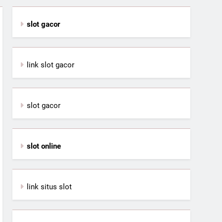
slot gacor
link slot gacor
slot gacor
slot online
link situs slot