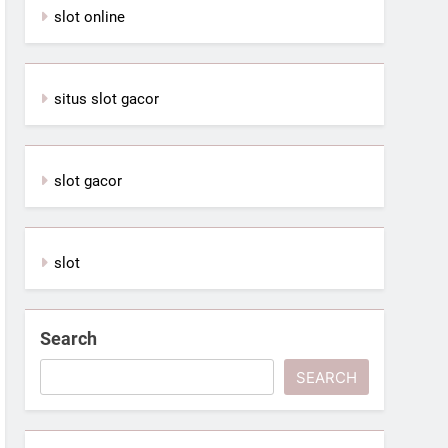
slot online
situs slot gacor
slot gacor
slot
Search
SEARCH