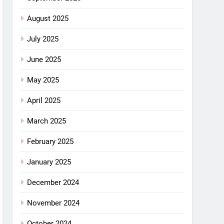
August 2025
July 2025
June 2025
May 2025
April 2025
March 2025
February 2025
January 2025
December 2024
November 2024
October 2024