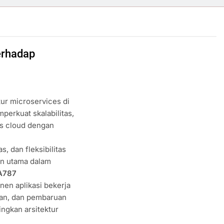
erhadap
ur microservices di
erkuat skalabilitas,
s cloud dengan
s, dan fleksibilitas
n utama dalam
A787
en aplikasi bekerja
ian, dan pembaruan
ingkan arsitektur