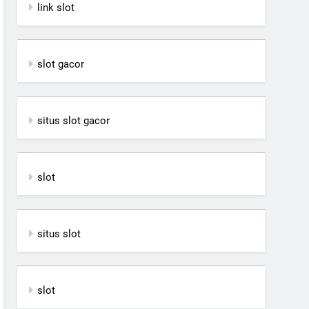
link slot
slot gacor
situs slot gacor
slot
situs slot
slot