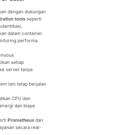
ukan dengan dukungan
ration tools
seperti
utentikasi,
nkan dalam container
nitoring performa.
inuous
ikan setiap
ke server tanpa
tem lain tetap berjalan
atkan CPU dan
energi dan biaya
erti
Prometheus
dan
yanan secara real-