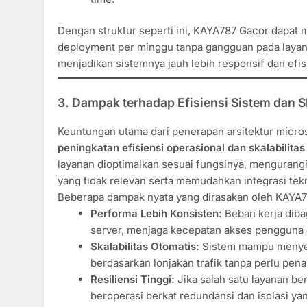
Dengan struktur seperti ini, KAYA787 Gacor dapat 
deployment per minggu tanpa gangguan pada laya
menjadikan sistemnya jauh lebih responsif dan efis
3. Dampak terhadap Efisiensi Sistem dan Sk
Keuntungan utama dari penerapan arsitektur micro
peningkatan efisiensi operasional dan skalabilitas
layanan dioptimalkan sesuai fungsinya, menguran
yang tidak relevan serta memudahkan integrasi tekn
Beberapa dampak nyata yang dirasakan oleh KAYA78
Performa Lebih Konsisten:
Beban kerja diba
server, menjaga kecepatan akses pengguna d
Skalabilitas Otomatis:
Sistem mampu menyes
berdasarkan lonjakan trafik tanpa perlu pe
Resiliensi Tinggi:
Jika salah satu layanan be
beroperasi berkat redundansi dan isolasi yan