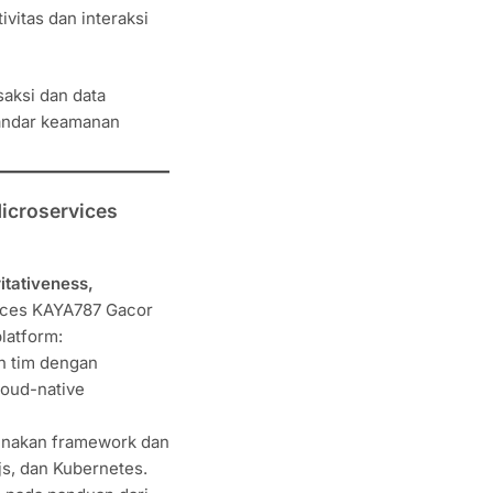
vitas dan interaksi
aksi dan data
tandar keamanan
icroservices
itativeness,
ces KAYA787 Gacor
latform:
h tim dengan
oud-native
unakan framework dan
js, dan Kubernetes.