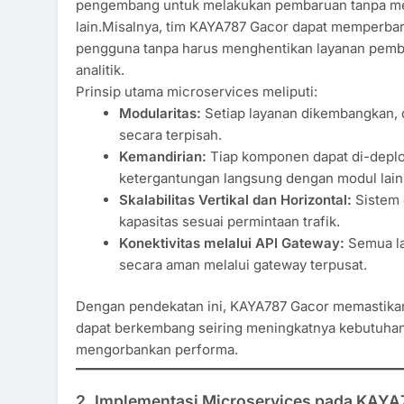
pengembang untuk melakukan pembaruan tanpa m
lain.Misalnya, tim KAYA787 Gacor dapat memperbar
pengguna tanpa harus menghentikan layanan pemb
analitik.
Prinsip utama microservices meliputi:
Modularitas:
Setiap layanan dikembangkan, di
secara terpisah.
Kemandirian:
Tiap komponen dapat di-deplo
ketergantungan langsung dengan modul lain
Skalabilitas Vertikal dan Horizontal:
Sistem
kapasitas sesuai permintaan trafik.
Konektivitas melalui API Gateway:
Semua la
secara aman melalui gateway terpusat.
Dengan pendekatan ini, KAYA787 Gacor memastikan
dapat berkembang seiring meningkatnya kebutuha
mengorbankan performa.
2. Implementasi Microservices pada KAYA