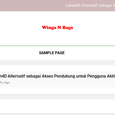
Lebah4D Alternatif sebagai 
Tips Membuka Slot Lebah4D Menggunakan Jari
LAE138 Login dari 
gs N Bags
Slot Lebah4D: Platform Digital den
Penampilan Anda Dengan Tas Dan Aksesori Dari Wings N Bags.
Lebah4D Alternatif sebagai 
SAMPLE PAGE
Tips Membuka Slot Lebah4D Menggunakan Jari
LAE138 Login dari 
if sebagai Akses Pendukung untuk Pengguna Aktif
Tips
3 Mon