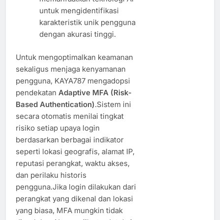
untuk mengidentifikasi
karakteristik unik pengguna
dengan akurasi tinggi.
Untuk mengoptimalkan keamanan
sekaligus menjaga kenyamanan
pengguna, KAYA787 mengadopsi
pendekatan
Adaptive MFA (Risk-
Based Authentication)
.Sistem ini
secara otomatis menilai tingkat
risiko setiap upaya login
berdasarkan berbagai indikator
seperti lokasi geografis, alamat IP,
reputasi perangkat, waktu akses,
dan perilaku historis
pengguna.Jika login dilakukan dari
perangkat yang dikenal dan lokasi
yang biasa, MFA mungkin tidak