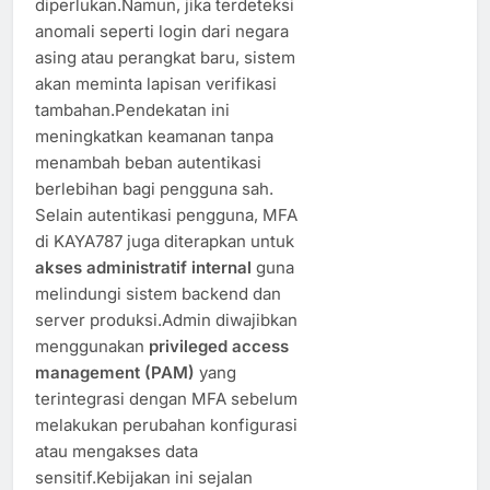
diperlukan.Namun, jika terdeteksi
anomali seperti login dari negara
asing atau perangkat baru, sistem
akan meminta lapisan verifikasi
tambahan.Pendekatan ini
meningkatkan keamanan tanpa
menambah beban autentikasi
berlebihan bagi pengguna sah.
Selain autentikasi pengguna, MFA
di KAYA787 juga diterapkan untuk
akses administratif internal
guna
melindungi sistem backend dan
server produksi.Admin diwajibkan
menggunakan
privileged access
management (PAM)
yang
terintegrasi dengan MFA sebelum
melakukan perubahan konfigurasi
atau mengakses data
sensitif.Kebijakan ini sejalan