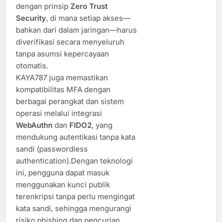
dengan prinsip
Zero Trust
Security
, di mana setiap akses—
bahkan dari dalam jaringan—harus
diverifikasi secara menyeluruh
tanpa asumsi kepercayaan
otomatis.
KAYA787 juga memastikan
kompatibilitas MFA dengan
berbagai perangkat dan sistem
operasi melalui integrasi
WebAuthn
dan
FIDO2
, yang
mendukung autentikasi tanpa kata
sandi (passwordless
authentication).Dengan teknologi
ini, pengguna dapat masuk
menggunakan kunci publik
terenkripsi tanpa perlu mengingat
kata sandi, sehingga mengurangi
risiko phishing dan pencurian