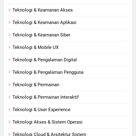
Teknologi & Keamanan Akses
Teknologi & Keamanan Aplikasi
Teknologi & Keamanan Siber
Teknologi & Mobile UX
Teknologi & Pengalaman Digital
Teknologi & Pengalaman Pengguna
Teknologi & Permainan
Teknologi & Permainan Interaktif
Teknologi & User Experience
Teknologi Akses & Sistem Operasi
Teknologi Cloud & Arsitektur Sistem