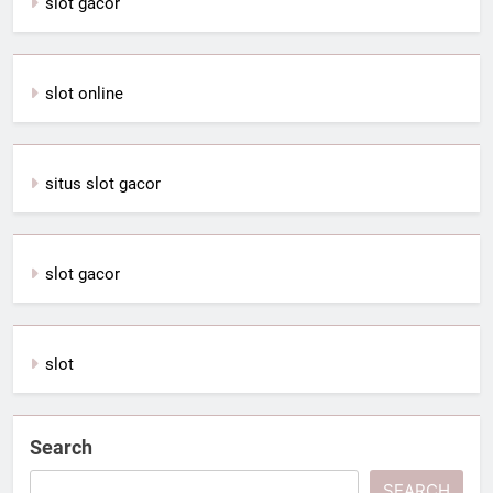
slot gacor
slot online
situs slot gacor
slot gacor
slot
Search
SEARCH