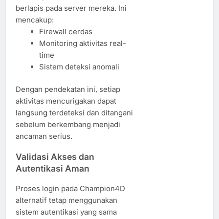
berlapis pada server mereka. Ini
mencakup:
Firewall cerdas
Monitoring aktivitas real-
time
Sistem deteksi anomali
Dengan pendekatan ini, setiap
aktivitas mencurigakan dapat
langsung terdeteksi dan ditangani
sebelum berkembang menjadi
ancaman serius.
Validasi Akses dan
Autentikasi Aman
Proses login pada Champion4D
alternatif tetap menggunakan
sistem autentikasi yang sama