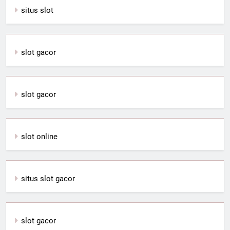
situs slot
slot gacor
slot gacor
slot online
situs slot gacor
slot gacor