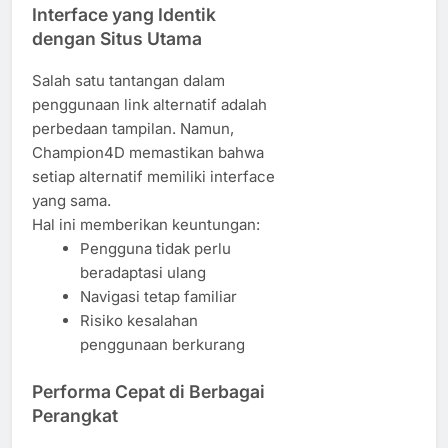
Interface yang Identik
dengan Situs Utama
Salah satu tantangan dalam
penggunaan link alternatif adalah
perbedaan tampilan. Namun,
Champion4D memastikan bahwa
setiap alternatif memiliki interface
yang sama.
Hal ini memberikan keuntungan:
Pengguna tidak perlu
beradaptasi ulang
Navigasi tetap familiar
Risiko kesalahan
penggunaan berkurang
Performa Cepat di Berbagai
Perangkat