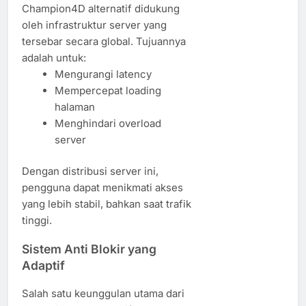
Champion4D alternatif didukung
oleh infrastruktur server yang
tersebar secara global. Tujuannya
adalah untuk:
Mengurangi latency
Mempercepat loading
halaman
Menghindari overload
server
Dengan distribusi server ini,
pengguna dapat menikmati akses
yang lebih stabil, bahkan saat trafik
tinggi.
Sistem Anti Blokir yang
Adaptif
Salah satu keunggulan utama dari