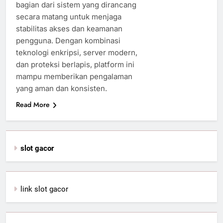
bagian dari sistem yang dirancang
secara matang untuk menjaga
stabilitas akses dan keamanan
pengguna. Dengan kombinasi
teknologi enkripsi, server modern,
dan proteksi berlapis, platform ini
mampu memberikan pengalaman
yang aman dan konsisten.
Read More
slot gacor
link slot gacor