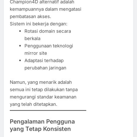
Champion4D alternatif adalah
kemampuannya dalam mengatasi
pembatasan akses.
Sistem ini bekerja dengan:
Rotasi domain secara
berkala
Penggunaan teknologi
mirror site
Adaptasi terhadap
perubahan jaringan
Namun, yang menarik adalah
semua ini tetap dilakukan tanpa
mengurangi standar keamanan
yang telah ditetapkan.
Pengalaman Pengguna
yang Tetap Konsisten