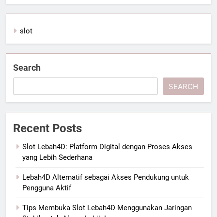
slot
Search
SEARCH
Recent Posts
Slot Lebah4D: Platform Digital dengan Proses Akses
yang Lebih Sederhana
Lebah4D Alternatif sebagai Akses Pendukung untuk
Pengguna Aktif
Tips Membuka Slot Lebah4D Menggunakan Jaringan