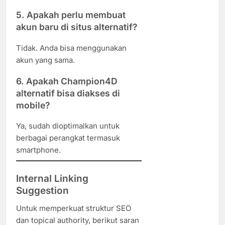
5. Apakah perlu membuat
akun baru di situs alternatif?
Tidak. Anda bisa menggunakan
akun yang sama.
6. Apakah Champion4D
alternatif bisa diakses di
mobile?
Ya, sudah dioptimalkan untuk
berbagai perangkat termasuk
smartphone.
Internal Linking
Suggestion
Untuk memperkuat struktur SEO
dan topical authority, berikut saran