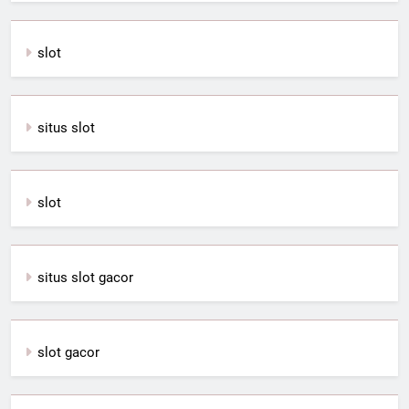
slot
situs slot
slot
situs slot gacor
slot gacor