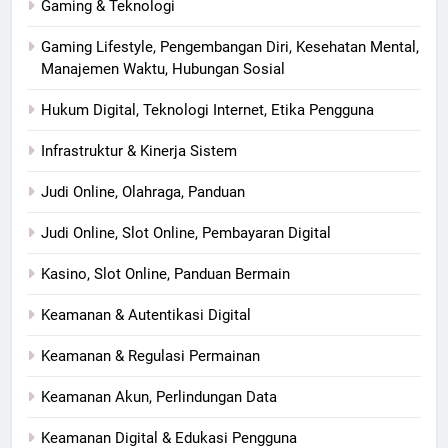
Gaming & Teknologi
Gaming Lifestyle, Pengembangan Diri, Kesehatan Mental,
Manajemen Waktu, Hubungan Sosial
Hukum Digital, Teknologi Internet, Etika Pengguna
Infrastruktur & Kinerja Sistem
Judi Online, Olahraga, Panduan
Judi Online, Slot Online, Pembayaran Digital
Kasino, Slot Online, Panduan Bermain
Keamanan & Autentikasi Digital
Keamanan & Regulasi Permainan
Keamanan Akun, Perlindungan Data
Keamanan Digital & Edukasi Pengguna