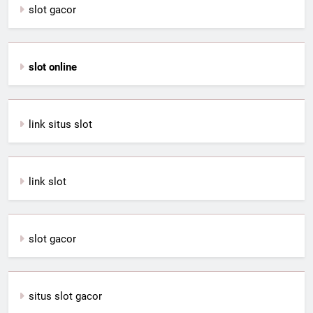
slot gacor
slot online
link situs slot
link slot
slot gacor
situs slot gacor