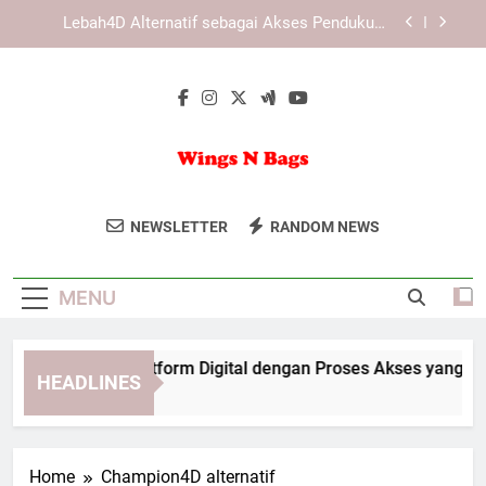
Skip
Tips Membuka Slot Lebah4D Menggunakan
to
Jaringan Stabil untuk Akses Lebih Lancar
content
LAE138 Login dari HP dan Laptop dengan Cara
yang Benar
Slot Lebah4D: Platform Digital dengan Proses
Akses yang Lebih Sederhana
Lebah4D Alternatif sebagai Akses Pendukung
untuk Pengguna Aktif
Wings N Bags
Lengkapi Penampilan Anda Dengan Tas
Tips Membuka Slot Lebah4D Menggunakan
NEWSLETTER
RANDOM NEWS
Jaringan Stabil untuk Akses Lebih Lancar
Dan Aksesori Dari Wings N Bags. Gaya
LAE138 Login dari HP dan Laptop dengan Cara
Trendy Untuk Segala Kesempatan.
yang Benar
MENU
ot Lebah4D: Platform Digital dengan Proses Akses yang Lebih
HEADLINES
Months Ago
Home
Champion4D alternatif