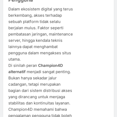
Dalam ekosistem digital yang terus
berkembang, akses terhadap
sebuah platform tidak selalu
berjalan mulus. Faktor seperti
pembatasan jaringan, maintenance
server, hingga kendala teknis
lainnya dapat menghambat
pengguna dalam mengakses situs
utama.
Di sinilah peran
Champion4D
alternatif
menjadi sangat penting.
Bukan hanya sekadar jalur
cadangan, tetapi merupakan
bagian dari sistem distribusi akses
yang dirancang untuk menjaga
stabilitas dan kontinuitas layanan.
Champion4D memahami bahwa
pengalaman pengguna tidak boleh