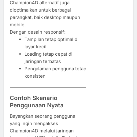
Champion4D alternatif juga
dioptimalkan untuk berbagai
perangkat, baik desktop maupun
mobile.
Dengan desain responsif:
Tampilan tetap optimal di
layar kecil
Loading tetap cepat di
jaringan terbatas
Pengalaman pengguna tetap
konsisten
Contoh Skenario
Penggunaan Nyata
Bayangkan seorang pengguna
yang ingin mengakses
Champion4D melalui jaringan