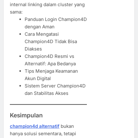
internal linking dalam cluster yang
sama:
Panduan Login Champion4D
dengan Aman
Cara Mengatasi
Champion4D Tidak Bisa
Diakses
Champion4D Resmi vs
Alternatif: Apa Bedanya
Tips Menjaga Keamanan
Akun Digital
Sistem Server Champion4D
dan Stabilitas Akses
Kesimpulan
champion4d alternatif
bukan
hanya solusi sementara, tetapi