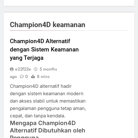
Champion4D keamanan
Champion4D Alternatif
dengan Sistem Keamanan
yang Terjaga
e22f22e
5 months
ago
0
8 mins
Champion4D alternatif hadir
dengan sistem keamanan modern
dan akses stabil untuk memastikan
pengalaman pengguna tetap aman,
cepat, dan tanpa kendala.
Mengapa Champion4D
Alternatif Dibutuhkan oleh
Pengguna