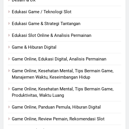
Desain & UX
Edukasi Game / Teknologi Slot
Edukasi Game & Strategi Tantangan
Edukasi Slot Online & Analisis Permainan
Game & Hiburan Digital
Game Online, Edukasi Digital, Analisis Permainan
Game Online, Kesehatan Mental, Tips Bermain Game,
Manajemen Waktu, Keseimbangan Hidup
Game Online, Kesehatan Mental, Tips Bermain Game,
Produktivitas, Waktu Luang
Game Online, Panduan Pemula, Hiburan Digital
Game Online, Review Pemain, Rekomendasi Slot