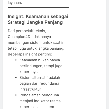
layanan.
Insight: Keamanan sebagai
Strategi Jangka Panjang
Dari perspektif teknis,
Champion4D tidak hanya
membangun sistem untuk saat ini,
tetapi juga untuk jangka panjang.
Beberapa insight penting:
Keamanan bukan hanya
perlindungan, tetapi juga
kepercayaan
Sistem alternatif adalah
bagian dari redundansi
infrastruktur
Pengalaman pengguna
menjadi indikator utama
keberhasilan sistem