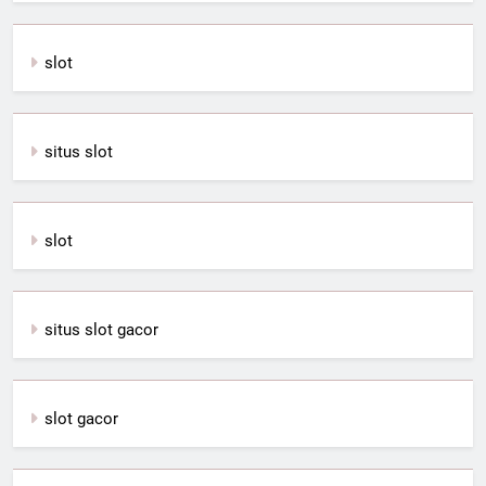
slot
situs slot
slot
situs slot gacor
slot gacor