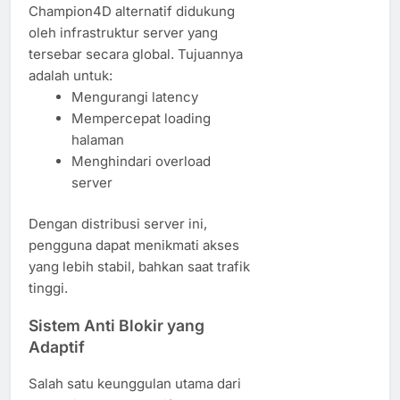
Champion4D alternatif didukung
oleh infrastruktur server yang
tersebar secara global. Tujuannya
adalah untuk:
Mengurangi latency
Mempercepat loading
halaman
Menghindari overload
server
Dengan distribusi server ini,
pengguna dapat menikmati akses
yang lebih stabil, bahkan saat trafik
tinggi.
Sistem Anti Blokir yang
Adaptif
Salah satu keunggulan utama dari