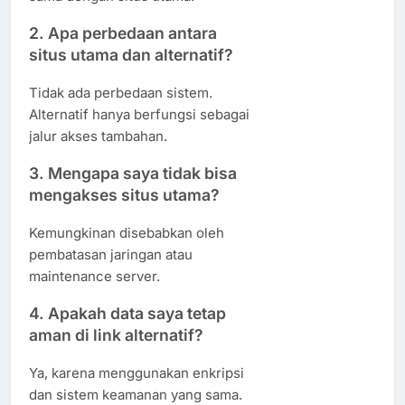
2. Apa perbedaan antara
situs utama dan alternatif?
Tidak ada perbedaan sistem.
Alternatif hanya berfungsi sebagai
jalur akses tambahan.
3. Mengapa saya tidak bisa
mengakses situs utama?
Kemungkinan disebabkan oleh
pembatasan jaringan atau
maintenance server.
4. Apakah data saya tetap
aman di link alternatif?
Ya, karena menggunakan enkripsi
dan sistem keamanan yang sama.