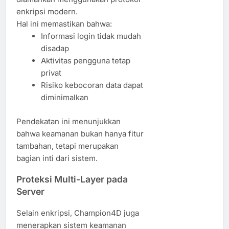
enkripsi modern.
Hal ini memastikan bahwa:
Informasi login tidak mudah
disadap
Aktivitas pengguna tetap
privat
Risiko kebocoran data dapat
diminimalkan
Pendekatan ini menunjukkan
bahwa keamanan bukan hanya fitur
tambahan, tetapi merupakan
bagian inti dari sistem.
Proteksi Multi-Layer pada
Server
Selain enkripsi, Champion4D juga
menerapkan sistem keamanan