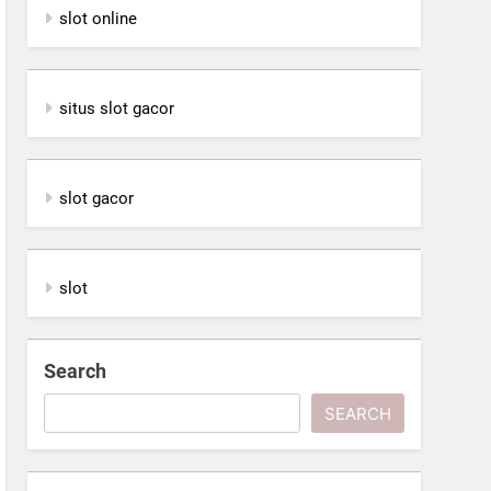
slot online
situs slot gacor
slot gacor
slot
Search
SEARCH