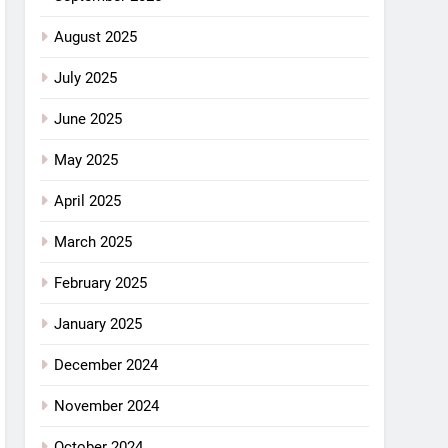
August 2025
July 2025
June 2025
May 2025
April 2025
March 2025
February 2025
January 2025
December 2024
November 2024
October 2024