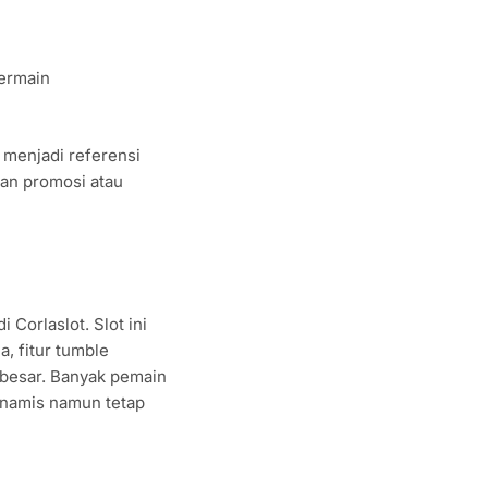
ermain
 menjadi referensi
an promosi atau
 Corlaslot. Slot ini
, fitur tumble
i besar. Banyak pemain
inamis namun tetap