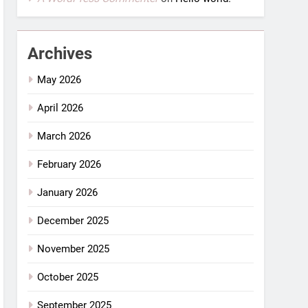
Archives
May 2026
April 2026
March 2026
February 2026
January 2026
December 2025
November 2025
October 2025
September 2025