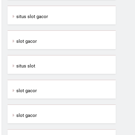
situs slot gacor
slot gacor
situs slot
slot gacor
slot gacor