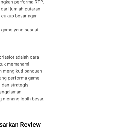
ingkan performa RTP.
dari jumlah putaran
g cukup besar agar
h game yang sesuai
laslot adalah cara
untuk memahami
n mengikuti panduan
ntang performa game
dan strategis.
pengalaman
 menang lebih besar.
asarkan Review