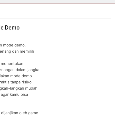
ode Demo
kan mode demo.
enang dan memilih
am menentukan
enangan dalam jangka
diakan mode demo
ktis tanpa risiko
angkah-langkah mudah
 agar kamu bisa
dijanjikan oleh game