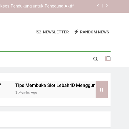
Akses Pendukung untuk Pengguna Aktif
ngan Stabil untuk Akses Lebih Lancar
HP dan Laptop dengan Cara yang Benar
NEWSLETTER
RANDOM NEWS
gan Proses Akses yang Lebih Sederhana
 Gaya Trendy Untuk Segala Kesempatan.
Akses Pendukung untuk Pengguna Aktif
ngan Stabil untuk Akses Lebih Lancar
HP dan Laptop dengan Cara yang Benar
 Membuka Slot Lebah4D Menggunakan Jaringan Stabil untuk A
ths Ago