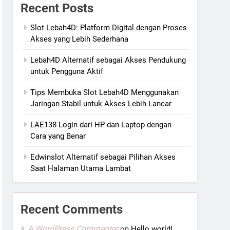
Recent Posts
Slot Lebah4D: Platform Digital dengan Proses
Akses yang Lebih Sederhana
Lebah4D Alternatif sebagai Akses Pendukung
untuk Pengguna Aktif
Tips Membuka Slot Lebah4D Menggunakan
Jaringan Stabil untuk Akses Lebih Lancar
LAE138 Login dari HP dan Laptop dengan
Cara yang Benar
Edwinslot Alternatif sebagai Pilihan Akses
Saat Halaman Utama Lambat
Recent Comments
A WordPress Commenter
on
Hello world!