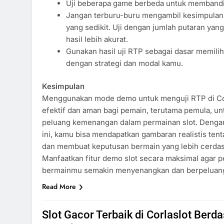
Uji beberapa game berbeda untuk memband
Jangan terburu-buru mengambil kesimpulan 
yang sedikit. Uji dengan jumlah putaran yan
hasil lebih akurat.
Gunakan hasil uji RTP sebagai dasar memili
dengan strategi dan modal kamu.
Kesimpulan
Menggunakan mode demo untuk menguji RTP di Cor
efektif dan aman bagi pemain, terutama pemula, 
peluang kemenangan dalam permainan slot. Denga
ini, kamu bisa mendapatkan gambaran realistis te
dan membuat keputusan bermain yang lebih cerdas 
Manfaatkan fitur demo slot secara maksimal agar 
bermainmu semakin menyenangkan dan berpeluang
Read More
Slot Gacor Terbaik di Corlaslot Berd