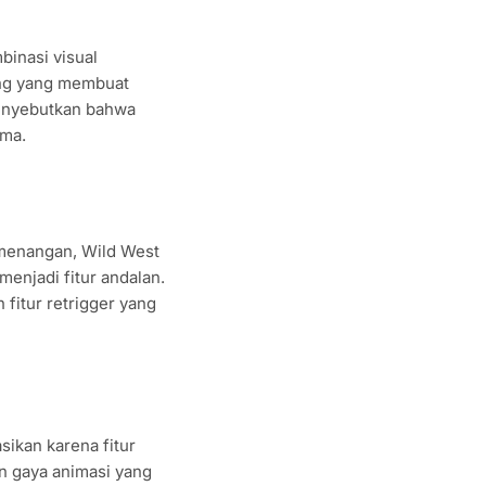
binasi visual
jang yang membuat
enyebutkan bahwa
ama.
emenangan, Wild West
menjadi fitur andalan.
fitur retrigger yang
sikan karena fitur
n gaya animasi yang