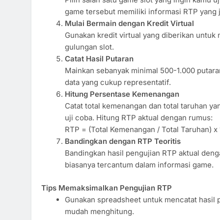
game tersebut memiliki informasi RTP yang j
Mulai Bermain dengan Kredit Virtual
Gunakan kredit virtual yang diberikan untuk
gulungan slot.
Catat Hasil Putaran
Mainkan sebanyak minimal 500-1.000 putar
data yang cukup representatif.
Hitung Persentase Kemenangan
Catat total kemenangan dan total taruhan y
uji coba. Hitung RTP aktual dengan rumus:
RTP = (Total Kemenangan / Total Taruhan) x
Bandingkan dengan RTP Teoritis
Bandingkan hasil pengujian RTP aktual deng
biasanya tercantum dalam informasi game.
Tips Memaksimalkan Pengujian RTP
Gunakan spreadsheet untuk mencatat hasil p
mudah menghitung.