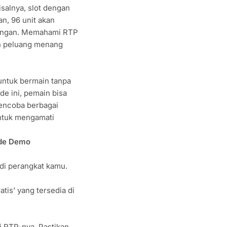
salnya, slot dengan
an, 96 unit akan
nangan. Memahami RTP
 peluang menang
untuk bermain tanpa
e ini, pemain bisa
encoba berbagai
untuk mengamati
ode Demo
 di perangkat kamu.
atis’ yang tersedia di
ji RTP-nya. Pastikan