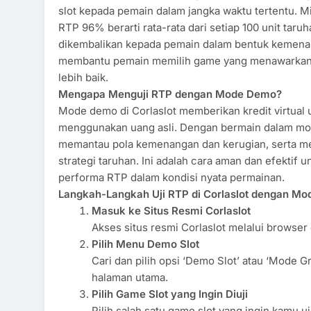
slot kepada pemain dalam jangka waktu tertentu. Mi
RTP 96% berarti rata-rata dari setiap 100 unit taruh
dikembalikan kepada pemain dalam bentuk keme
membantu pemain memilih game yang menawarkan
lebih baik.
Mengapa Menguji RTP dengan Mode Demo?
Mode demo di Corlaslot memberikan kredit virtual 
menggunakan uang asli. Dengan bermain dalam mod
memantau pola kemenangan dan kerugian, serta m
strategi taruhan. Ini adalah cara aman dan efektif 
performa RTP dalam kondisi nyata permainan.
Langkah-Langkah Uji RTP di Corlaslot dengan M
Masuk ke Situs Resmi Corlaslot
Akses situs resmi Corlaslot melalui browser
Pilih Menu Demo Slot
Cari dan pilih opsi ‘Demo Slot’ atau ‘Mode Gr
halaman utama.
Pilih Game Slot yang Ingin Diuji
Pilih salah satu game slot yang ingin kamu u