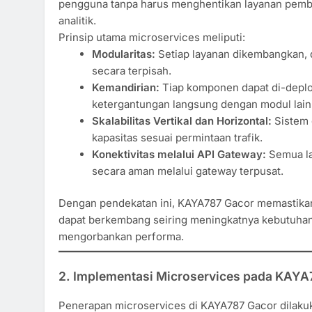
pengguna tanpa harus menghentikan layanan pemb
analitik.
Prinsip utama microservices meliputi:
Modularitas:
Setiap layanan dikembangkan, di
secara terpisah.
Kemandirian:
Tiap komponen dapat di-deplo
ketergantungan langsung dengan modul lain
Skalabilitas Vertikal dan Horizontal:
Sistem
kapasitas sesuai permintaan trafik.
Konektivitas melalui API Gateway:
Semua la
secara aman melalui gateway terpusat.
Dengan pendekatan ini, KAYA787 Gacor memastikan
dapat berkembang seiring meningkatnya kebutuha
mengorbankan performa.
2. Implementasi Microservices pada KAYA
Penerapan microservices di KAYA787 Gacor dilak