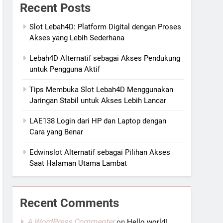
Recent Posts
Slot Lebah4D: Platform Digital dengan Proses
Akses yang Lebih Sederhana
Lebah4D Alternatif sebagai Akses Pendukung
untuk Pengguna Aktif
Tips Membuka Slot Lebah4D Menggunakan
Jaringan Stabil untuk Akses Lebih Lancar
LAE138 Login dari HP dan Laptop dengan
Cara yang Benar
Edwinslot Alternatif sebagai Pilihan Akses
Saat Halaman Utama Lambat
Recent Comments
A WordPress Commenter
on
Hello world!