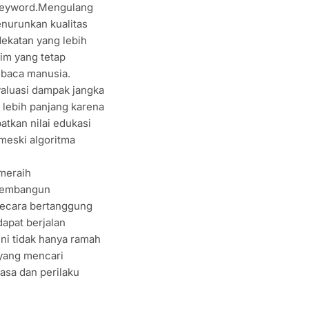
m keyword.Mengulang
enurunkan kualitas
ekatan yang lebih
im yang tetap
mbaca manusia.
aluasi dampak jangka
 lebih panjang karena
tkan nilai edukasi
 meski algoritma
meraih
k membangun
secara bertanggung
apat berjalan
ni tidak hanya ramah
 yang mencari
asa dan perilaku