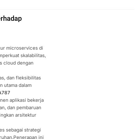
erhadap
ur microservices di
erkuat skalabilitas,
s cloud dengan
s, dan fleksibilitas
n utama dalam
A787
en aplikasi bekerja
ian, dan pembaruan
ingkan arsitektur
s sebagai strategi
ruhan.Penerapan ini