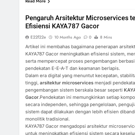
Read More
Pengaruh Arsitektur Microservices t
Efisiensi KAYA787 Gacor
E22f22e
10 Months Ago
0
8 Mins
Artikel ini membahas bagaimana penerapan arsitekt
KAYA787 Gacor meningkatkan efisiensi sistem, memp
serta mempercepat proses pengembangan berbasi
pendekatan E-E-A-T dan keamanan berlapis.
Dalam era digital yang menuntut kecepatan, stabilita
tinggi,
arsitektur microservices
menjadi pendekata
pengembangan sistem berskala besar seperti
KAY
Gacor
.Pendekatan ini memungkinkan setiap kompon
secara independen, sehingga pengelolaan, penguj
sistem dapat dilakukan dengan lebih efisien diband
monolitik tradisional.
KAYA787 Gacor mengadopsi arsitektur microservice
untuk meningkatkan efisiensi sistem secara keselu