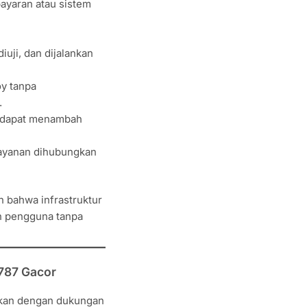
ayaran atau sistem
uji, dan dijalankan
y tanpa
.
 dapat menambah
yanan dihubungkan
 bahwa infrastruktur
n pengguna tanpa
787 Gacor
ukan dengan dukungan