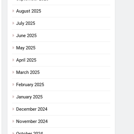
August 2025
July 2025
June 2025
May 2025
April 2025
March 2025
February 2025
January 2025
December 2024
November 2024
October 2024