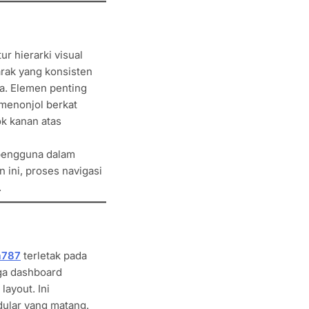
 hierarki visual
jarak yang konsisten
da. Elemen penting
 menonjol berkat
ok kanan atas
pengguna dalam
ini, proses navigasi
.
a787
terletak pada
ga dashboard
layout. Ini
ular yang matang.