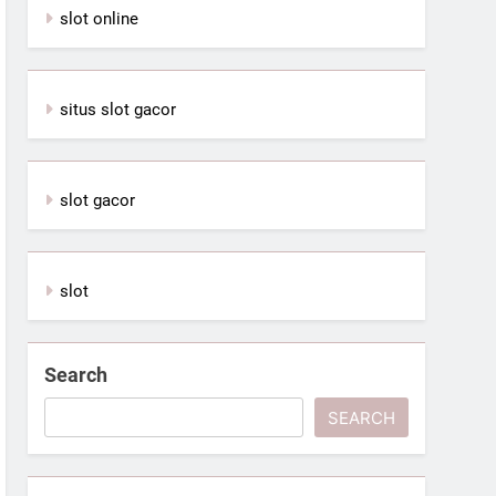
slot online
situs slot gacor
slot gacor
slot
Search
SEARCH