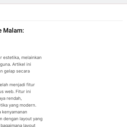
e Malam:
 estetika, melainkan
na. Artikel ini
an gelap secara
elah menjadi fitur
s web. Fitur ini
ya rendah,
tika yang modern.
da kenyamanan
 dengan layout yang
 bagaimana layout