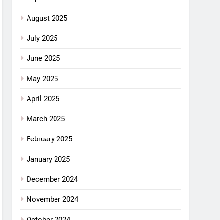
August 2025
July 2025
June 2025
May 2025
April 2025
March 2025
February 2025
January 2025
December 2024
November 2024
October 2024