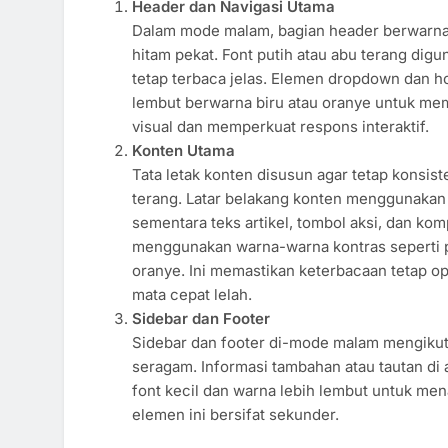
Header dan Navigasi Utama
Dalam mode malam, bagian header berwarna
hitam pekat. Font putih atau abu terang dig
tetap terbaca jelas. Elemen dropdown dan ho
lembut berwarna biru atau oranye untuk m
visual dan memperkuat respons interaktif.
Konten Utama
Tata letak konten disusun agar tetap konsis
terang. Latar belakang konten menggunakan 
sementara teks artikel, tombol aksi, dan ko
menggunakan warna-warna kontras seperti pu
oranye. Ini memastikan keterbacaan tetap o
mata cepat lelah.
Sidebar dan Footer
Sidebar dan footer di-mode malam mengikut
seragam. Informasi tambahan atau tautan di a
font kecil dan warna lebih lembut untuk m
elemen ini bersifat sekunder.