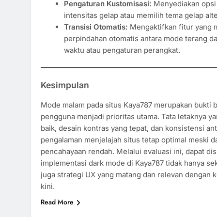
Pengaturan Kustomisasi:
Menyediakan opsi
intensitas gelap atau memilih tema gelap alte
Transisi Otomatis:
Mengaktifkan fitur yang
perpindahan otomatis antara mode terang d
waktu atau pengaturan perangkat.
Kesimpulan
Mode malam pada situs Kaya787 merupakan bukti
pengguna menjadi prioritas utama. Tata letaknya y
baik, desain kontras yang tepat, dan konsistensi a
pengalaman menjelajah situs tetap optimal meski d
pencahayaan rendah. Melalui evaluasi ini, dapat d
implementasi dark mode di Kaya787 tidak hanya seka
juga strategi UX yang matang dan relevan dengan k
kini.
Read More