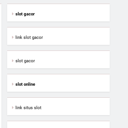
slot gacor
link slot gacor
slot gacor
slot online
link situs slot