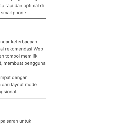
ap rapi dan optimal di
n smartphone.
tandar keterbacaan
suai rekomendasi Web
an tombol memiliki
lik), membuat pengguna
tempat dengan
 dari layout mode
ngsional.
apa saran untuk