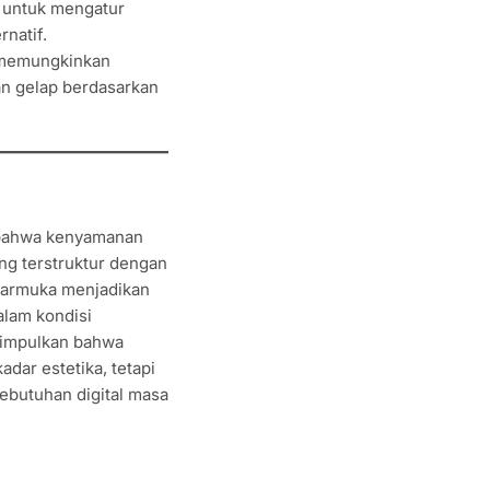
 untuk mengatur
rnatif.
 memungkinkan
an gelap berdasarkan
 bahwa kenyamanan
ang terstruktur dengan
ntarmuka menjadikan
alam kondisi
isimpulkan bahwa
dar estetika, tetapi
ebutuhan digital masa