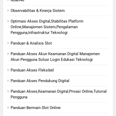
Observabilitas & Kinerja Sistem
Optimasi Akses Digital,Stabilitas Platform
Online,Manajemen Sistem,Pengalaman
Pengguna,Infrastruktur Teknologi
Panduan & Analisis Slot
Panduan Akses Akun Keamanan Digital Manajemen
Akun Pengguna Solusi Login Edukasi Teknologi
Panduan Akses Fleksibel
Panduan Akses Pendukung Digital
Panduan Akses,Keamanan Digital,Privasi Online,Tutorial
Pengguna
Panduan Bermain Slot Online