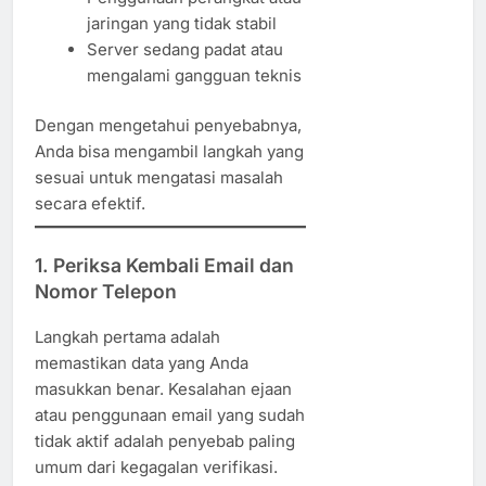
jaringan yang tidak stabil
Server sedang padat atau
mengalami gangguan teknis
Dengan mengetahui penyebabnya,
Anda bisa mengambil langkah yang
sesuai untuk mengatasi masalah
secara efektif.
1.
Periksa Kembali Email dan
Nomor Telepon
Langkah pertama adalah
memastikan data yang Anda
masukkan benar. Kesalahan ejaan
atau penggunaan email yang sudah
tidak aktif adalah penyebab paling
umum dari kegagalan verifikasi.