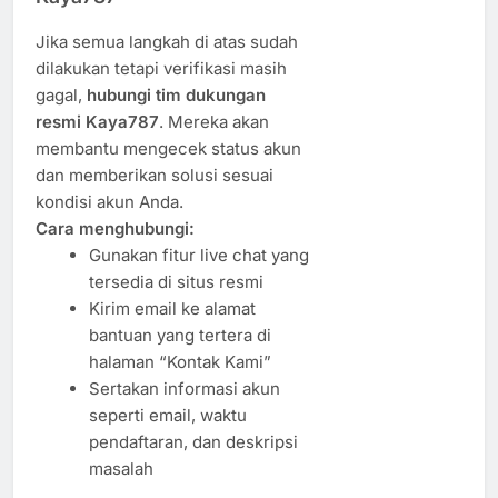
Jika semua langkah di atas sudah
dilakukan tetapi verifikasi masih
gagal,
hubungi tim dukungan
resmi Kaya787
. Mereka akan
membantu mengecek status akun
dan memberikan solusi sesuai
kondisi akun Anda.
Cara menghubungi:
Gunakan fitur live chat yang
tersedia di situs resmi
Kirim email ke alamat
bantuan yang tertera di
halaman “Kontak Kami”
Sertakan informasi akun
seperti email, waktu
pendaftaran, dan deskripsi
masalah