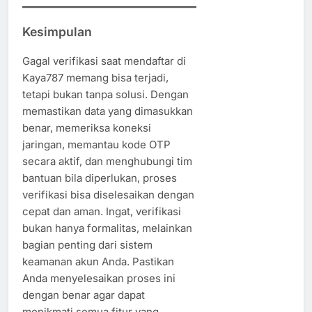
Kesimpulan
Gagal verifikasi saat mendaftar di
Kaya787 memang bisa terjadi,
tetapi bukan tanpa solusi. Dengan
memastikan data yang dimasukkan
benar, memeriksa koneksi
jaringan, memantau kode OTP
secara aktif, dan menghubungi tim
bantuan bila diperlukan, proses
verifikasi bisa diselesaikan dengan
cepat dan aman. Ingat, verifikasi
bukan hanya formalitas, melainkan
bagian penting dari sistem
keamanan akun Anda. Pastikan
Anda menyelesaikan proses ini
dengan benar agar dapat
menikmati semua fitur yang