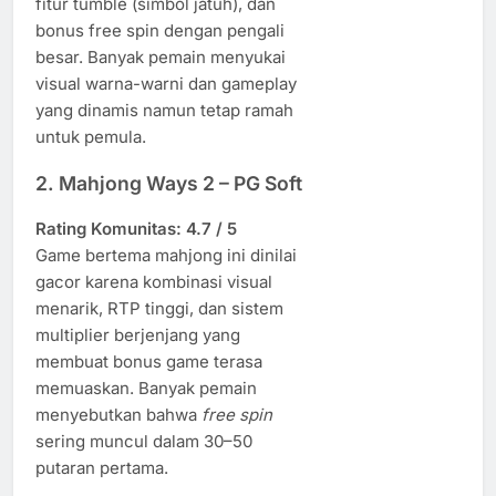
fitur tumble (simbol jatuh), dan
bonus free spin dengan pengali
besar. Banyak pemain menyukai
visual warna-warni dan gameplay
yang dinamis namun tetap ramah
untuk pemula.
2.
Mahjong Ways 2 – PG Soft
Rating Komunitas: 4.7 / 5
Game bertema mahjong ini dinilai
gacor karena kombinasi visual
menarik, RTP tinggi, dan sistem
multiplier berjenjang yang
membuat bonus game terasa
memuaskan. Banyak pemain
menyebutkan bahwa
free spin
sering muncul dalam 30–50
putaran pertama.