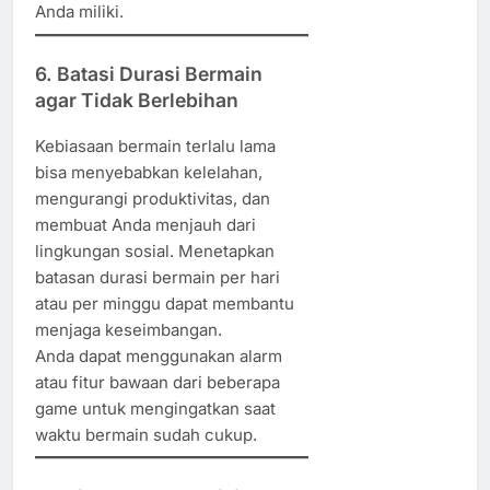
Anda miliki.
6. Batasi Durasi Bermain
agar Tidak Berlebihan
Kebiasaan bermain terlalu lama
bisa menyebabkan kelelahan,
mengurangi produktivitas, dan
membuat Anda menjauh dari
lingkungan sosial. Menetapkan
batasan durasi bermain per hari
atau per minggu dapat membantu
menjaga keseimbangan.
Anda dapat menggunakan alarm
atau fitur bawaan dari beberapa
game untuk mengingatkan saat
waktu bermain sudah cukup.