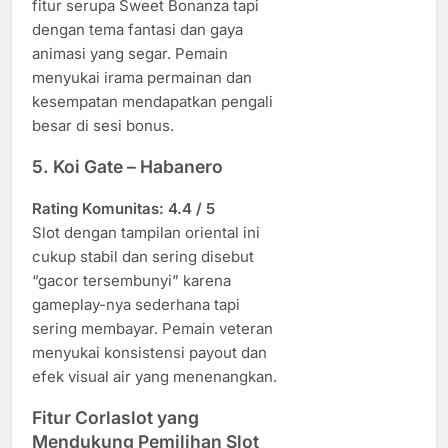
fitur serupa Sweet Bonanza tapi
dengan tema fantasi dan gaya
animasi yang segar. Pemain
menyukai irama permainan dan
kesempatan mendapatkan pengali
besar di sesi bonus.
5.
Koi Gate – Habanero
Rating Komunitas: 4.4 / 5
Slot dengan tampilan oriental ini
cukup stabil dan sering disebut
“gacor tersembunyi” karena
gameplay-nya sederhana tapi
sering membayar. Pemain veteran
menyukai konsistensi payout dan
efek visual air yang menenangkan.
Fitur Corlaslot yang
Mendukung Pemilihan Slot