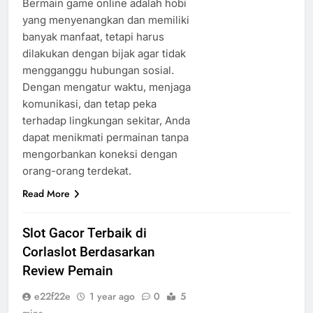
Bermain game online adalah hobi
yang menyenangkan dan memiliki
banyak manfaat, tetapi harus
dilakukan dengan bijak agar tidak
mengganggu hubungan sosial.
Dengan mengatur waktu, menjaga
komunikasi, dan tetap peka
terhadap lingkungan sekitar, Anda
dapat menikmati permainan tanpa
mengorbankan koneksi dengan
orang-orang terdekat.
Read More
Slot Gacor Terbaik di
Corlaslot Berdasarkan
Review Pemain
e22f22e
1 year ago
0
5
mins