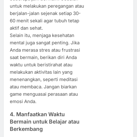
untuk melakukan peregangan atau
berjalan-jalan sejenak setiap 30-
60 menit sekali agar tubuh tetap
aktif dan sehat.
Selain itu, menjaga kesehatan
mental juga sangat penting. Jika
Anda merasa stres atau frustrasi
saat bermain, berikan diri Anda
waktu untuk beristirahat atau
melakukan aktivitas lain yang
menenangkan, seperti meditasi
atau membaca. Jangan biarkan
game menguasai perasaan atau
emosi Anda.
4. Manfaatkan Waktu
Bermain untuk Belajar atau
Berkembang