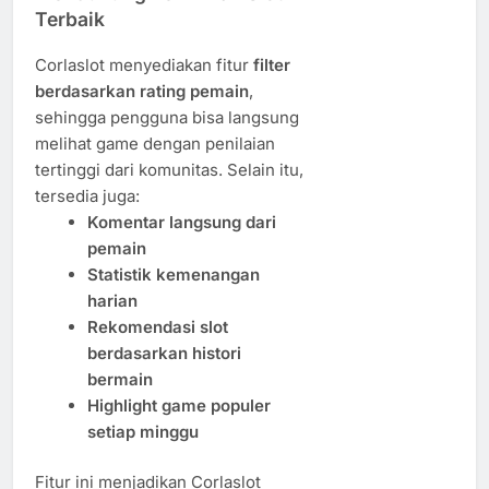
Terbaik
Corlaslot menyediakan fitur
filter
berdasarkan rating pemain
,
sehingga pengguna bisa langsung
melihat game dengan penilaian
tertinggi dari komunitas. Selain itu,
tersedia juga:
Komentar langsung dari
pemain
Statistik kemenangan
harian
Rekomendasi slot
berdasarkan histori
bermain
Highlight game populer
setiap minggu
Fitur ini menjadikan Corlaslot