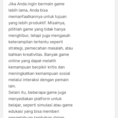
Jika Anda ingin bermain game
lebih lama, Anda bisa
memanfaatkannya untuk tujuan
yang lebih produktif. Misalnya,
pilihlah game yang tidak hanya
menghibur, tetapi juga mengasah
keterampilan tertentu seperti
strategi, pemecahan masalah, atau
bahkan kreativitas. Banyak game
online yang dapat melatih
kemampuan berpikir kritis dan
meningkatkan kemampuan sosial
melalui interaksi dengan pemain
lain.
Selain itu, beberapa game juga
menyediakan platform untuk
belajar, seperti simulasi atau game
edukasi yang bisa memberi
pengetahuan tambahan dalam