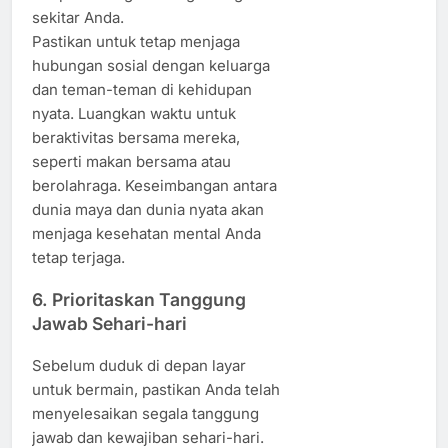
sekitar Anda.
Pastikan untuk tetap menjaga
hubungan sosial dengan keluarga
dan teman-teman di kehidupan
nyata. Luangkan waktu untuk
beraktivitas bersama mereka,
seperti makan bersama atau
berolahraga. Keseimbangan antara
dunia maya dan dunia nyata akan
menjaga kesehatan mental Anda
tetap terjaga.
6. Prioritaskan Tanggung
Jawab Sehari-hari
Sebelum duduk di depan layar
untuk bermain, pastikan Anda telah
menyelesaikan segala tanggung
jawab dan kewajiban sehari-hari.