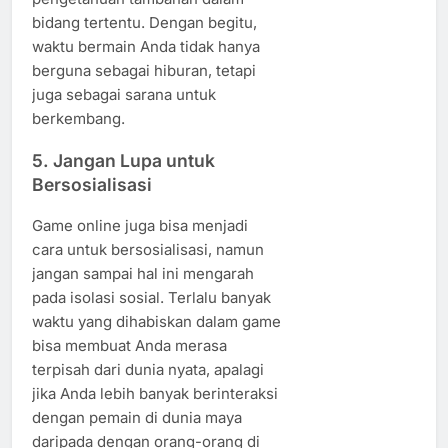
bidang tertentu. Dengan begitu,
waktu bermain Anda tidak hanya
berguna sebagai hiburan, tetapi
juga sebagai sarana untuk
berkembang.
5. Jangan Lupa untuk
Bersosialisasi
Game online juga bisa menjadi
cara untuk bersosialisasi, namun
jangan sampai hal ini mengarah
pada isolasi sosial. Terlalu banyak
waktu yang dihabiskan dalam game
bisa membuat Anda merasa
terpisah dari dunia nyata, apalagi
jika Anda lebih banyak berinteraksi
dengan pemain di dunia maya
daripada dengan orang-orang di