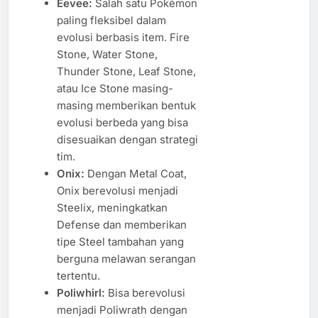
Eevee:
Salah satu Pokémon
paling fleksibel dalam
evolusi berbasis item. Fire
Stone, Water Stone,
Thunder Stone, Leaf Stone,
atau Ice Stone masing-
masing memberikan bentuk
evolusi berbeda yang bisa
disesuaikan dengan strategi
tim.
Onix:
Dengan Metal Coat,
Onix berevolusi menjadi
Steelix, meningkatkan
Defense dan memberikan
tipe Steel tambahan yang
berguna melawan serangan
tertentu.
Poliwhirl:
Bisa berevolusi
menjadi Poliwrath dengan