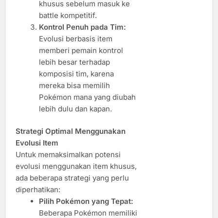
khusus sebelum masuk ke
battle kompetitif.
Kontrol Penuh pada Tim:
Evolusi berbasis item
memberi pemain kontrol
lebih besar terhadap
komposisi tim, karena
mereka bisa memilih
Pokémon mana yang diubah
lebih dulu dan kapan.
Strategi Optimal Menggunakan
Evolusi Item
Untuk memaksimalkan potensi
evolusi menggunakan item khusus,
ada beberapa strategi yang perlu
diperhatikan:
Pilih Pokémon yang Tepat:
Beberapa Pokémon memiliki