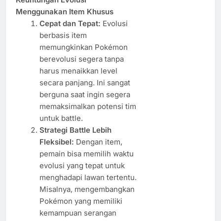
Menggunakan Item Khusus
Cepat dan Tepat:
Evolusi
berbasis item
memungkinkan Pokémon
berevolusi segera tanpa
harus menaikkan level
secara panjang. Ini sangat
berguna saat ingin segera
memaksimalkan potensi tim
untuk battle.
Strategi Battle Lebih
Fleksibel:
Dengan item,
pemain bisa memilih waktu
evolusi yang tepat untuk
menghadapi lawan tertentu.
Misalnya, mengembangkan
Pokémon yang memiliki
kemampuan serangan