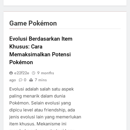
Game Pokémon
Evolusi Berdasarkan Item
Khusus: Cara
Memaksimalkan Potensi
Pokémon
e22f22e
9 months
ago
0
7 mins
Evolusi adalah salah satu aspek
paling menarik dalam dunia
Pokémon. Selain evolusi yang
dipicu level atau friendship, ada
jenis evolusi lain yang memerlukan
item khusus. Mekanisme ini