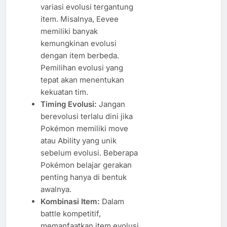
variasi evolusi tergantung
item. Misalnya, Eevee
memiliki banyak
kemungkinan evolusi
dengan item berbeda.
Pemilihan evolusi yang
tepat akan menentukan
kekuatan tim.
Timing Evolusi:
Jangan
berevolusi terlalu dini jika
Pokémon memiliki move
atau Ability yang unik
sebelum evolusi. Beberapa
Pokémon belajar gerakan
penting hanya di bentuk
awalnya.
Kombinasi Item:
Dalam
battle kompetitif,
memanfaatkan item evolusi