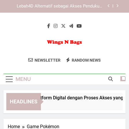
Skip
Tips Membuka Slot Lebah4D Menggunakan
to
Jaringan Stabil untuk Akses Lebih Lancar
content
LAE138 Login dari HP dan Laptop dengan Cara
yang Benar
Slot Lebah4D: Platform Digital dengan Proses
Akses yang Lebih Sederhana
Lebah4D Alternatif sebagai Akses Pendukung
untuk Pengguna Aktif
Wings N Bags
Lengkapi Penampilan Anda Dengan Tas
Tips Membuka Slot Lebah4D Menggunakan
NEWSLETTER
RANDOM NEWS
Jaringan Stabil untuk Akses Lebih Lancar
Dan Aksesori Dari Wings N Bags. Gaya
LAE138 Login dari HP dan Laptop dengan Cara
Trendy Untuk Segala Kesempatan.
yang Benar
MENU
ot Lebah4D: Platform Digital dengan Proses Akses yang Lebi
HEADLINES
Months Ago
Home
Game Pokémon