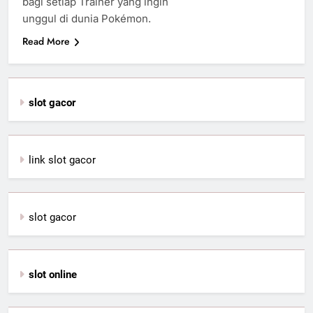
bagi setiap Trainer yang ingin
unggul di dunia Pokémon.
Read More
slot gacor
link slot gacor
slot gacor
slot online