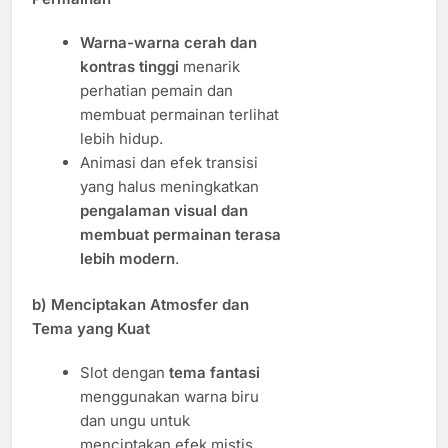
Warna-warna cerah dan
kontras tinggi
menarik
perhatian pemain dan
membuat permainan terlihat
lebih hidup.
Animasi dan efek transisi
yang halus meningkatkan
pengalaman visual dan
membuat permainan terasa
lebih modern
.
b) Menciptakan Atmosfer dan
Tema yang Kuat
Slot dengan
tema fantasi
menggunakan warna biru
dan ungu untuk
menciptakan efek mistis.