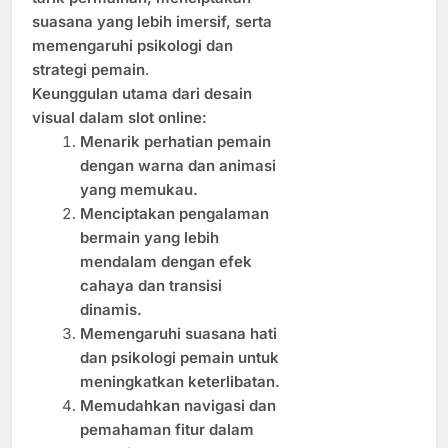
suasana yang lebih imersif, serta
memengaruhi psikologi dan
strategi pemain
.
Keunggulan utama dari desain
visual dalam slot online:
Menarik perhatian pemain
dengan warna dan animasi
yang memukau.
Menciptakan pengalaman
bermain yang lebih
mendalam dengan efek
cahaya dan transisi
dinamis.
Memengaruhi suasana hati
dan psikologi pemain untuk
meningkatkan keterlibatan.
Memudahkan navigasi dan
pemahaman fitur dalam