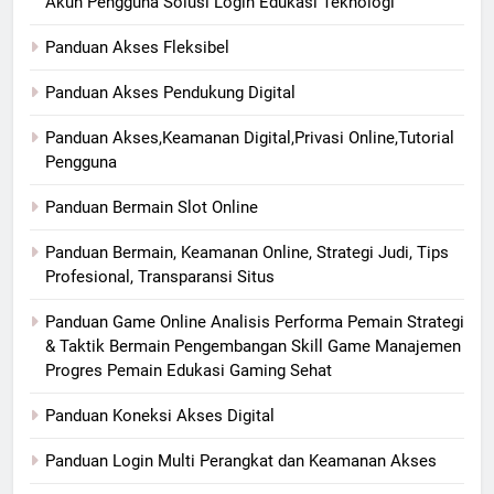
Akun Pengguna Solusi Login Edukasi Teknologi
Panduan Akses Fleksibel
Panduan Akses Pendukung Digital
Panduan Akses,Keamanan Digital,Privasi Online,Tutorial
Pengguna
Panduan Bermain Slot Online
Panduan Bermain, Keamanan Online, Strategi Judi, Tips
Profesional, Transparansi Situs
Panduan Game Online Analisis Performa Pemain Strategi
& Taktik Bermain Pengembangan Skill Game Manajemen
Progres Pemain Edukasi Gaming Sehat
Panduan Koneksi Akses Digital
Panduan Login Multi Perangkat dan Keamanan Akses