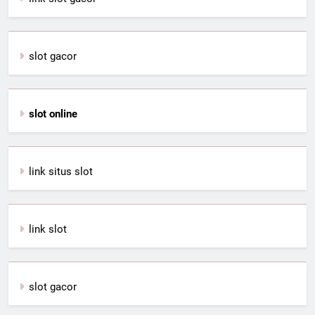
slot gacor
slot online
link situs slot
link slot
slot gacor