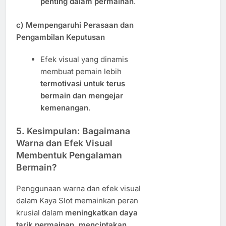
penting dalam permainan
.
c) Mempengaruhi Perasaan dan
Pengambilan Keputusan
Efek visual yang dinamis
membuat pemain lebih
termotivasi untuk terus
bermain dan mengejar
kemenangan
.
5.
Kesimpulan: Bagaimana
Warna dan Efek Visual
Membentuk Pengalaman
Bermain?
Penggunaan warna dan efek visual
dalam Kaya Slot memainkan peran
krusial dalam
meningkatkan daya
tarik permainan, menciptakan