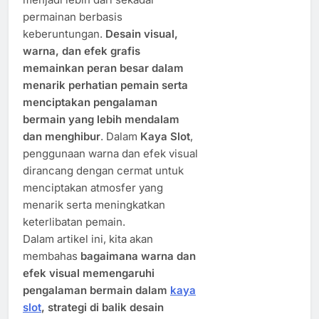
permainan berbasis
keberuntungan.
Desain visual,
warna, dan efek grafis
memainkan peran besar dalam
menarik perhatian pemain serta
menciptakan pengalaman
bermain yang lebih mendalam
dan menghibur
. Dalam
Kaya Slot
,
penggunaan warna dan efek visual
dirancang dengan cermat untuk
menciptakan atmosfer yang
menarik serta meningkatkan
keterlibatan pemain.
Dalam artikel ini, kita akan
membahas
bagaimana warna dan
efek visual memengaruhi
pengalaman bermain dalam
kaya
slot
, strategi di balik desain