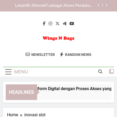
Skip
Tips Membuka Slot Lebah4D Menggunakan
to
Jaringan Stabil untuk Akses Lebih Lancar
content
LAE138 Login dari HP dan Laptop dengan Cara
yang Benar
Slot Lebah4D: Platform Digital dengan Proses
Akses yang Lebih Sederhana
Lebah4D Alternatif sebagai Akses Pendukung
untuk Pengguna Aktif
Wings N Bags
Lengkapi Penampilan Anda Dengan Tas
Tips Membuka Slot Lebah4D Menggunakan
NEWSLETTER
RANDOM NEWS
Jaringan Stabil untuk Akses Lebih Lancar
Dan Aksesori Dari Wings N Bags. Gaya
LAE138 Login dari HP dan Laptop dengan Cara
Trendy Untuk Segala Kesempatan.
yang Benar
MENU
ot Lebah4D: Platform Digital dengan Proses Akses yang Lebih
HEADLINES
Months Ago
Home
inovasi slot