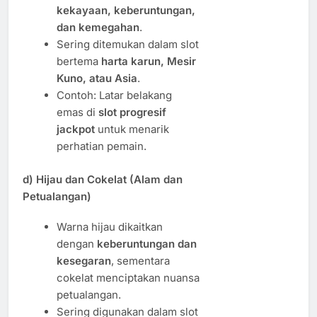
kekayaan, keberuntungan,
dan kemegahan
.
Sering ditemukan dalam slot
bertema
harta karun, Mesir
Kuno, atau Asia
.
Contoh: Latar belakang
emas di
slot progresif
jackpot
untuk menarik
perhatian pemain.
d) Hijau dan Cokelat (Alam dan
Petualangan)
Warna hijau dikaitkan
dengan
keberuntungan dan
kesegaran
, sementara
cokelat menciptakan nuansa
petualangan.
Sering digunakan dalam slot