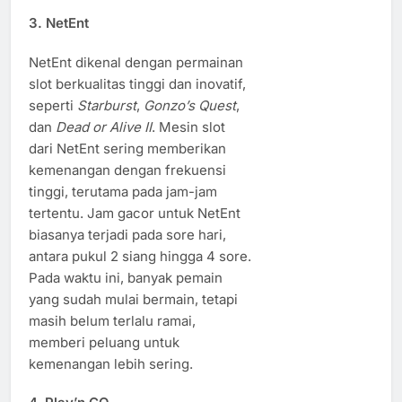
3.
NetEnt
NetEnt dikenal dengan permainan
slot berkualitas tinggi dan inovatif,
seperti
Starburst
,
Gonzo’s Quest
,
dan
Dead or Alive II
. Mesin slot
dari NetEnt sering memberikan
kemenangan dengan frekuensi
tinggi, terutama pada jam-jam
tertentu. Jam gacor untuk NetEnt
biasanya terjadi pada sore hari,
antara pukul 2 siang hingga 4 sore.
Pada waktu ini, banyak pemain
yang sudah mulai bermain, tetapi
masih belum terlalu ramai,
memberi peluang untuk
kemenangan lebih sering.