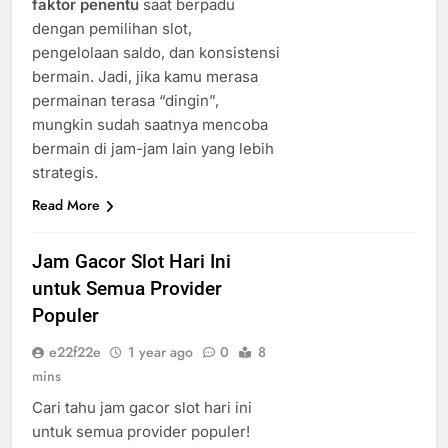
faktor penentu
saat berpadu
dengan pemilihan slot,
pengelolaan saldo, dan konsistensi
bermain. Jadi, jika kamu merasa
permainan terasa “dingin”,
mungkin sudah saatnya mencoba
bermain di jam-jam lain yang lebih
strategis.
Read More
Jam Gacor Slot Hari Ini
untuk Semua Provider
Populer
e22f22e
1 year ago
0
8
mins
Cari tahu jam gacor slot hari ini
untuk semua provider populer!