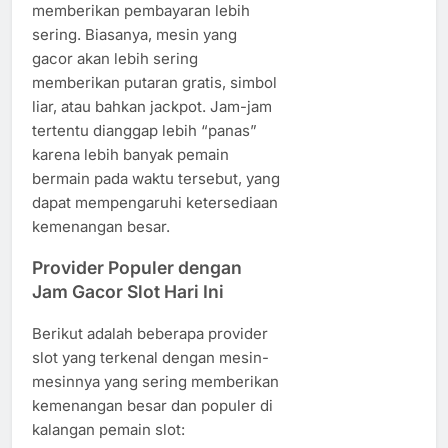
memberikan pembayaran lebih
sering. Biasanya, mesin yang
gacor akan lebih sering
memberikan putaran gratis, simbol
liar, atau bahkan jackpot. Jam-jam
tertentu dianggap lebih “panas”
karena lebih banyak pemain
bermain pada waktu tersebut, yang
dapat mempengaruhi ketersediaan
kemenangan besar.
Provider Populer dengan
Jam Gacor Slot Hari Ini
Berikut adalah beberapa provider
slot yang terkenal dengan mesin-
mesinnya yang sering memberikan
kemenangan besar dan populer di
kalangan pemain slot: