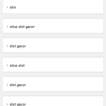
slot
situs slot gacor
slot gacor
situs slot
slot gacor
slot gacor