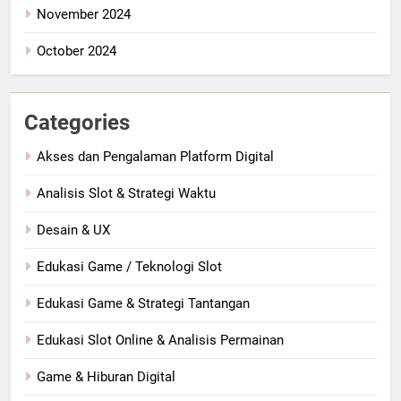
November 2024
October 2024
Categories
Akses dan Pengalaman Platform Digital
Analisis Slot & Strategi Waktu
Desain & UX
Edukasi Game / Teknologi Slot
Edukasi Game & Strategi Tantangan
Edukasi Slot Online & Analisis Permainan
Game & Hiburan Digital