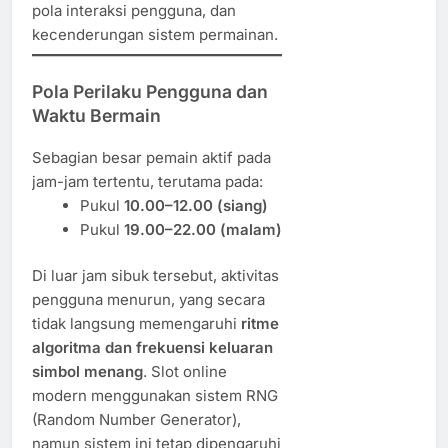
pola interaksi pengguna, dan
kecenderungan sistem permainan.
Pola Perilaku Pengguna dan
Waktu Bermain
Sebagian besar pemain aktif pada
jam-jam tertentu, terutama pada:
Pukul
10.00–12.00 (siang)
Pukul
19.00–22.00 (malam)
Di luar jam sibuk tersebut, aktivitas
pengguna menurun, yang secara
tidak langsung memengaruhi
ritme
algoritma dan frekuensi keluaran
simbol menang
. Slot online
modern menggunakan sistem RNG
(Random Number Generator),
namun sistem ini tetap dipengaruhi