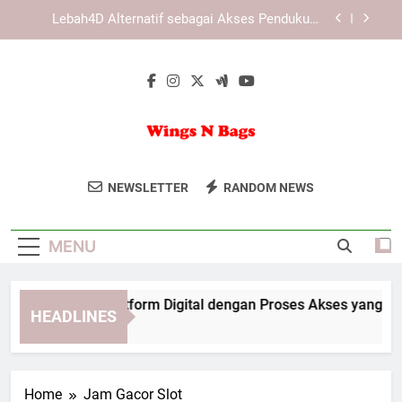
Skip
Tips Membuka Slot Lebah4D Menggunakan
to
Jaringan Stabil untuk Akses Lebih Lancar
content
LAE138 Login dari HP dan Laptop dengan Cara
yang Benar
Slot Lebah4D: Platform Digital dengan Proses
Akses yang Lebih Sederhana
Lebah4D Alternatif sebagai Akses Pendukung
untuk Pengguna Aktif
Wings N Bags
Lengkapi Penampilan Anda Dengan Tas
Tips Membuka Slot Lebah4D Menggunakan
NEWSLETTER
RANDOM NEWS
Jaringan Stabil untuk Akses Lebih Lancar
Dan Aksesori Dari Wings N Bags. Gaya
LAE138 Login dari HP dan Laptop dengan Cara
Trendy Untuk Segala Kesempatan.
yang Benar
MENU
lot Lebah4D: Platform Digital dengan Proses Akses yang Lebi
HEADLINES
 Months Ago
Home
Jam Gacor Slot