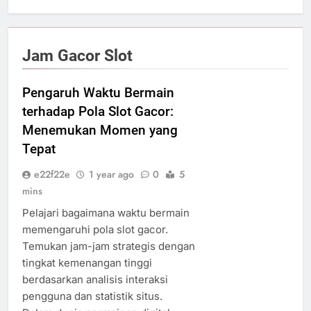
Jam Gacor Slot
Pengaruh Waktu Bermain
terhadap Pola Slot Gacor:
Menemukan Momen yang
Tepat
e22f22e
1 year ago
0
5
mins
Pelajari bagaimana waktu bermain
memengaruhi pola slot gacor.
Temukan jam-jam strategis dengan
tingkat kemenangan tinggi
berdasarkan analisis interaksi
pengguna dan statistik situs.