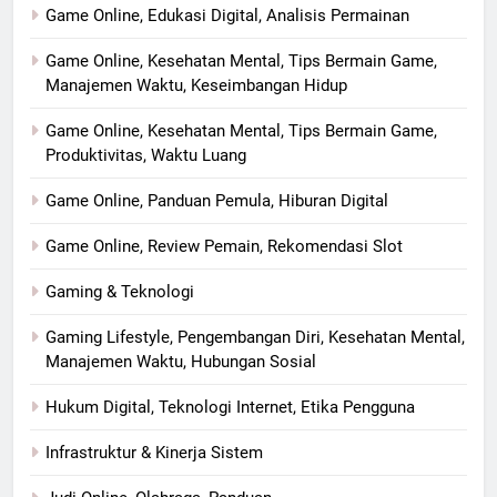
Game Online, Edukasi Digital, Analisis Permainan
Game Online, Kesehatan Mental, Tips Bermain Game,
Manajemen Waktu, Keseimbangan Hidup
Game Online, Kesehatan Mental, Tips Bermain Game,
Produktivitas, Waktu Luang
Game Online, Panduan Pemula, Hiburan Digital
Game Online, Review Pemain, Rekomendasi Slot
Gaming & Teknologi
Gaming Lifestyle, Pengembangan Diri, Kesehatan Mental,
Manajemen Waktu, Hubungan Sosial
Hukum Digital, Teknologi Internet, Etika Pengguna
Infrastruktur & Kinerja Sistem