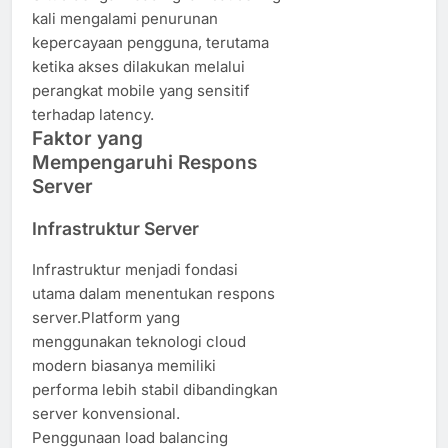
kali mengalami penurunan
kepercayaan pengguna, terutama
ketika akses dilakukan melalui
perangkat mobile yang sensitif
terhadap latency.
Faktor yang
Mempengaruhi Respons
Server
Infrastruktur Server
Infrastruktur menjadi fondasi
utama dalam menentukan respons
server.Platform yang
menggunakan teknologi cloud
modern biasanya memiliki
performa lebih stabil dibandingkan
server konvensional.
Penggunaan load balancing