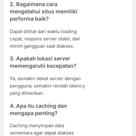
2. Bagaimana cara
mengetahui situs memiliki
performa baik?
Dapat dilihat dari waktu loading
cepat, respons server stabil, dan
minim gangguan saat diakses.
3. Apakah lokasi server
memengaruhi kecepatan?
Ya, semakin dekat server dengan
pengguna, semakin rendah latency
yang dihasilkan.
4. Apa itu caching dan
mengapa penting?
Caching menyimpan data
sementara agar dapat diakses