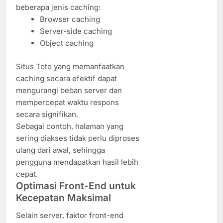
beberapa jenis caching:
Browser caching
Server-side caching
Object caching
Situs Toto yang memanfaatkan
caching secara efektif dapat
mengurangi beban server dan
mempercepat waktu respons
secara signifikan.
Sebagai contoh, halaman yang
sering diakses tidak perlu diproses
ulang dari awal, sehingga
pengguna mendapatkan hasil lebih
cepat.
Optimasi Front-End untuk
Kecepatan Maksimal
Selain server, faktor front-end