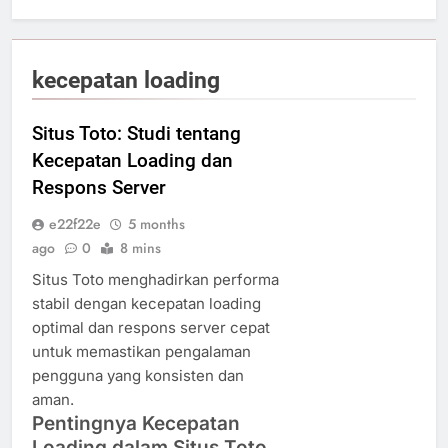
kecepatan loading
Situs Toto: Studi tentang
Kecepatan Loading dan
Respons Server
e22f22e
5 months
ago
0
8 mins
Situs Toto menghadirkan performa
stabil dengan kecepatan loading
optimal dan respons server cepat
untuk memastikan pengalaman
pengguna yang konsisten dan
aman.
Pentingnya Kecepatan
Loading dalam Situs Toto