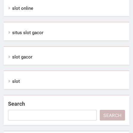
slot online
situs slot gacor
slot gacor
slot
Search
SEARCH