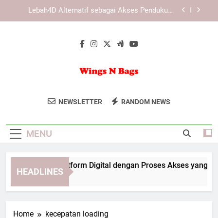
Skip
Tips Membuka Slot Lebah4D Menggunakan
to
Jaringan Stabil untuk Akses Lebih Lancar
content
LAE138 Login dari HP dan Laptop dengan Cara
yang Benar
Slot Lebah4D: Platform Digital dengan Proses
Akses yang Lebih Sederhana
Lebah4D Alternatif sebagai Akses Pendukung
untuk Pengguna Aktif
Wings N Bags
Lengkapi Penampilan Anda Dengan Tas
Tips Membuka Slot Lebah4D Menggunakan
NEWSLETTER
RANDOM NEWS
Jaringan Stabil untuk Akses Lebih Lancar
Dan Aksesori Dari Wings N Bags. Gaya
LAE138 Login dari HP dan Laptop dengan Cara
Trendy Untuk Segala Kesempatan.
yang Benar
MENU
ot Lebah4D: Platform Digital dengan Proses Akses yang Lebih
HEADLINES
Months Ago
Home
kecepatan loading