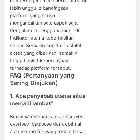
cenderung memiliki performa yang
lebih unggul dibandingkan
platform yang hanya
mengandalkan satu aspek saja.
Pengalaman pengguna menjadi
indikator utama keberhasilan
sistem.Semakin cepat dan stabil
akses yang diberikan, semakin
tinggi tingkat kepercayaan
terhadap platform tersebut.
FAQ (Pertanyaan yang
Sering Diajukan)
1. Apa penyebab utama situs
menjadi lambat?
Biasanya disebabkan oleh server
overload, database tidak optimal,
atau ukuran file yang terlalu besar.