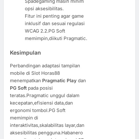
Spadegaming masih minim
opsi aksesibilitas.
Fitur ini penting agar game
inklusif dan sesuai regulasi
WCAG 2.2.PG Soft
memimpin,diikuti Pragmatic.
Kesimpulan
Perbandingan adaptasi tampilan
mobile di Slot Horas88
menempatkan
Pragmatic Play
dan
PG Soft
pada posisi
teratas.Pragmatic unggul dalam
kecepatan,efisiensi data,dan
ergonomi tombol.PG Soft
memimpin di
interaktivitas,skalabilitas layar,dan
aksesibilitas pengguna.Habanero