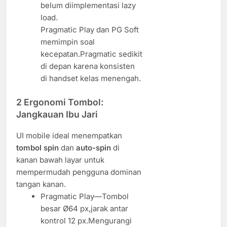
belum diimplementasi lazy
load.
Pragmatic Play dan PG Soft
memimpin soal
kecepatan.Pragmatic sedikit
di depan karena konsisten
di handset kelas menengah.
2 Ergonomi Tombol:
Jangkauan Ibu Jari
UI mobile ideal menempatkan
tombol spin
dan
auto-spin
di
kanan bawah layar untuk
mempermudah pengguna dominan
tangan kanan.
Pragmatic Play—Tombol
besar Ø64 px,jarak antar
kontrol 12 px.Mengurangi