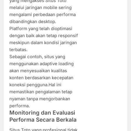
yang mengakses Situs Toto
melalui jaringan mobile sering
mengalami perbedaan performa
dibandingkan desktop.
Platform yang telah dioptimasi
dengan baik akan tetap responsif
meskipun dalam kondisi jaringan
terbatas.
Sebagai contoh, situs yang
menggunakan adaptive loading
akan menyesuaikan kualitas
konten berdasarkan kecepatan
koneksi pengguna.Hal ini
memastikan pengalaman tetap
nyaman tanpa mengorbankan
performa.
Monitoring dan Evaluasi
Performa Secara Berkala
Situs Toto yang profesional tidak