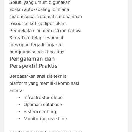
Solusi yang umum digunakan
adalah auto-scaling, di mana
sistem secara otomatis menambah
resource ketika diperlukan.
Pendekatan ini memastikan bahwa
Situs Toto tetap responsif
meskipun terjadi lonjakan
pengguna secara tiba-tiba.
Pengalaman dan
Perspektif Praktis
Berdasarkan analisis teknis,
platform yang memiliki kombinasi
antara:
Infrastruktur cloud
Optimasi database
Sistem caching
Monitoring real-time