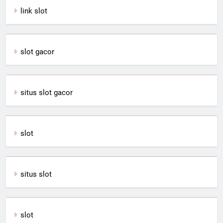
link slot
slot gacor
situs slot gacor
slot
situs slot
slot