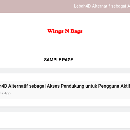
Lebah4D Alternatif sebagai 
Tips Membuka Slot Lebah4D Menggunakan Jari
LAE138 Login dari 
gs N Bags
Slot Lebah4D: Platform Digital den
Penampilan Anda Dengan Tas Dan Aksesori Dari Wings N Bags.
Lebah4D Alternatif sebagai 
SAMPLE PAGE
Tips Membuka Slot Lebah4D Menggunakan Jari
LAE138 Login dari 
f sebagai Akses Pendukung untuk Pengguna Aktif
Tips 
3 Mont