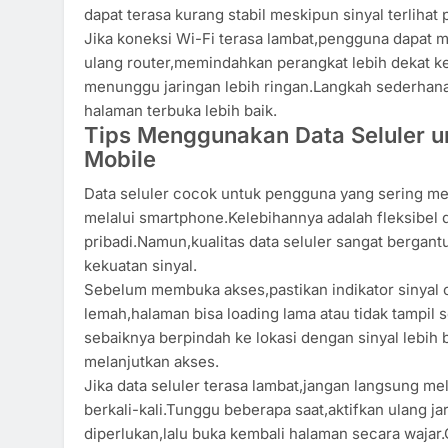
dapat terasa kurang stabil meskipun sinyal terlihat
Jika koneksi Wi-Fi terasa lambat,pengguna dapat
ulang router,memindahkan perangkat lebih dekat ke
menunggu jaringan lebih ringan.Langkah sederhan
halaman terbuka lebih baik.
Tips Menggunakan Data Seluler u
Mobile
Data seluler cocok untuk pengguna yang sering 
melalui smartphone.Kelebihannya adalah fleksibel d
pribadi.Namun,kualitas data seluler sangat bergant
kekuatan sinyal.
Sebelum membuka akses,pastikan indikator sinyal c
lemah,halaman bisa loading lama atau tidak tampi
sebaiknya berpindah ke lokasi dengan sinyal lebih
melanjutkan akses.
Jika data seluler terasa lambat,jangan langsung me
berkali-kali.Tunggu beberapa saat,aktifkan ulang jar
diperlukan,lalu buka kembali halaman secara wajar