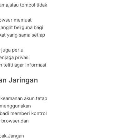
ama,atau tombol tidak
rowser memuat
sangat berguna bagi
at yang sama setiap
 juga perlu
njaga privasi
eliti agar informasi
n Jaringan
i keamanan akun tetap
 menggunakan
ibadi memberi kontrol
t browser,dan
ebak.Jangan