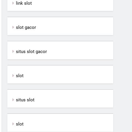
link slot
slot gacor
situs slot gacor
slot
situs slot
slot