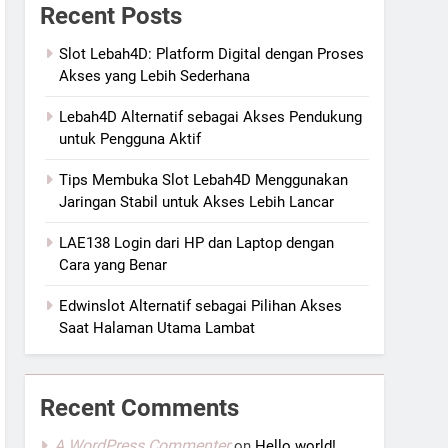
Recent Posts
Slot Lebah4D: Platform Digital dengan Proses
Akses yang Lebih Sederhana
Lebah4D Alternatif sebagai Akses Pendukung
untuk Pengguna Aktif
Tips Membuka Slot Lebah4D Menggunakan
Jaringan Stabil untuk Akses Lebih Lancar
LAE138 Login dari HP dan Laptop dengan
Cara yang Benar
Edwinslot Alternatif sebagai Pilihan Akses
Saat Halaman Utama Lambat
Recent Comments
A WordPress Commenter
on
Hello world!