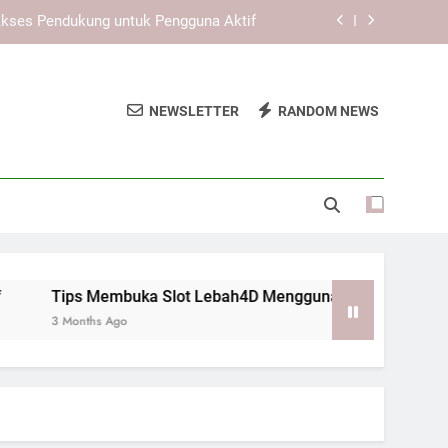
Akses Pendukung untuk Pengguna Aktif
ngan Stabil untuk Akses Lebih Lancar
HP dan Laptop dengan Cara yang Benar
NEWSLETTER
RANDOM NEWS
gan Proses Akses yang Lebih Sederhana
 Gaya Trendy Untuk Segala Kesempatan.
Akses Pendukung untuk Pengguna Aktif
ngan Stabil untuk Akses Lebih Lancar
HP dan Laptop dengan Cara yang Benar
Membuka Slot Lebah4D Menggunakan Jaringan Stabil untuk A
hs Ago