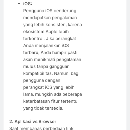
iOS:
Pengguna iOS cenderung
mendapatkan pengalaman
yang lebih konsisten, karena
ekosistem Apple lebih
terkontrol. Jika perangkat
Anda menjalankan iOS
terbaru, Anda hampir pasti
akan menikmati pengalaman
mulus tanpa gangguan
kompatibilitas. Namun, bagi
pengguna dengan
perangkat iOS yang lebih
lama, mungkin ada beberapa
keterbatasan fitur tertentu
yang tidak tersedia.
2. Aplikasi vs Browser
Saat membahas perbedaan link