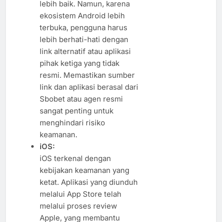
lebih baik. Namun, karena
ekosistem Android lebih
terbuka, pengguna harus
lebih berhati-hati dengan
link alternatif atau aplikasi
pihak ketiga yang tidak
resmi. Memastikan sumber
link dan aplikasi berasal dari
Sbobet atau agen resmi
sangat penting untuk
menghindari risiko
keamanan.
iOS:
iOS terkenal dengan
kebijakan keamanan yang
ketat. Aplikasi yang diunduh
melalui App Store telah
melalui proses review
Apple, yang membantu