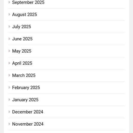
September 2025
August 2025
July 2025
June 2025
May 2025
April 2025
March 2025
February 2025
January 2025
December 2024
November 2024