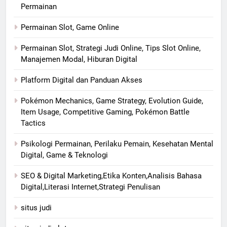
Permainan
Permainan Slot, Game Online
Permainan Slot, Strategi Judi Online, Tips Slot Online,
Manajemen Modal, Hiburan Digital
Platform Digital dan Panduan Akses
Pokémon Mechanics, Game Strategy, Evolution Guide,
Item Usage, Competitive Gaming, Pokémon Battle
Tactics
Psikologi Permainan, Perilaku Pemain, Kesehatan Mental
Digital, Game & Teknologi
SEO & Digital Marketing,Etika Konten,Analisis Bahasa
Digital,Literasi Internet,Strategi Penulisan
situs judi