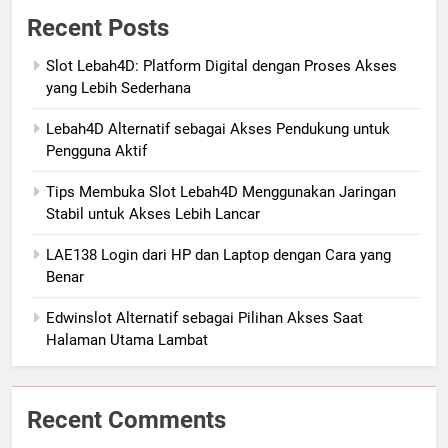
Recent Posts
Slot Lebah4D: Platform Digital dengan Proses Akses
yang Lebih Sederhana
Lebah4D Alternatif sebagai Akses Pendukung untuk
Pengguna Aktif
Tips Membuka Slot Lebah4D Menggunakan Jaringan
Stabil untuk Akses Lebih Lancar
LAE138 Login dari HP dan Laptop dengan Cara yang
Benar
Edwinslot Alternatif sebagai Pilihan Akses Saat
Halaman Utama Lambat
Recent Comments