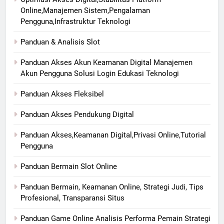
Online,Manajemen Sistem,Pengalaman
Pengguna,Infrastruktur Teknologi
Panduan & Analisis Slot
Panduan Akses Akun Keamanan Digital Manajemen
Akun Pengguna Solusi Login Edukasi Teknologi
Panduan Akses Fleksibel
Panduan Akses Pendukung Digital
Panduan Akses,Keamanan Digital,Privasi Online,Tutorial
Pengguna
Panduan Bermain Slot Online
Panduan Bermain, Keamanan Online, Strategi Judi, Tips
Profesional, Transparansi Situs
Panduan Game Online Analisis Performa Pemain Strategi