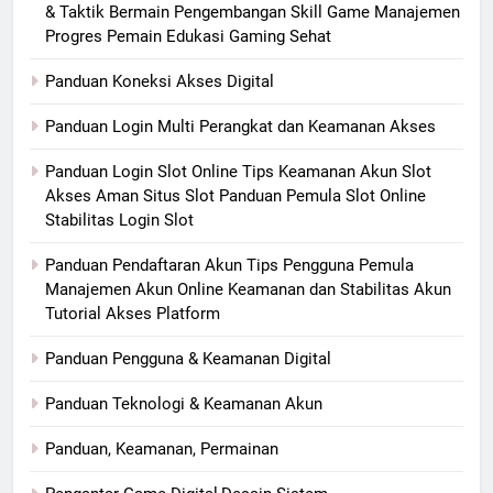
& Taktik Bermain Pengembangan Skill Game Manajemen
Progres Pemain Edukasi Gaming Sehat
Panduan Koneksi Akses Digital
Panduan Login Multi Perangkat dan Keamanan Akses
Panduan Login Slot Online Tips Keamanan Akun Slot
Akses Aman Situs Slot Panduan Pemula Slot Online
Stabilitas Login Slot
Panduan Pendaftaran Akun Tips Pengguna Pemula
Manajemen Akun Online Keamanan dan Stabilitas Akun
Tutorial Akses Platform
Panduan Pengguna & Keamanan Digital
Panduan Teknologi & Keamanan Akun
Panduan, Keamanan, Permainan