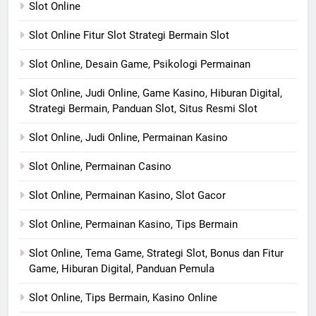
Slot Online
Slot Online Fitur Slot Strategi Bermain Slot
Slot Online, Desain Game, Psikologi Permainan
Slot Online, Judi Online, Game Kasino, Hiburan Digital,
Strategi Bermain, Panduan Slot, Situs Resmi Slot
Slot Online, Judi Online, Permainan Kasino
Slot Online, Permainan Casino
Slot Online, Permainan Kasino, Slot Gacor
Slot Online, Permainan Kasino, Tips Bermain
Slot Online, Tema Game, Strategi Slot, Bonus dan Fitur
Game, Hiburan Digital, Panduan Pemula
Slot Online, Tips Bermain, Kasino Online