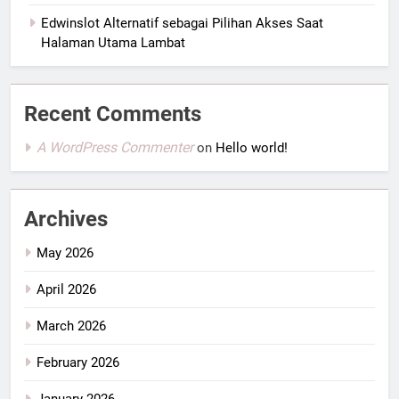
Edwinslot Alternatif sebagai Pilihan Akses Saat
Halaman Utama Lambat
Recent Comments
A WordPress Commenter
on
Hello world!
Archives
May 2026
April 2026
March 2026
February 2026
January 2026