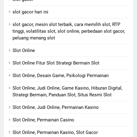
slot gacor hari ini
slot gacor, mesin slot terbaik, cara memilih slot, RTP
tinggi, volatilitas slot, slot online, perbedaan slot gacor,
peluang menang slot
Slot Online
Slot Online Fitur Slot Strategi Bermain Slot
Slot Online, Desain Game, Psikologi Permainan
Slot Online, Judi Online, Game Kasino, Hiburan Digital,
Strategi Bermain, Panduan Slot, Situs Resmi Slot
Slot Online, Judi Online, Permainan Kasino
Slot Online, Permainan Casino
Slot Online, Permainan Kasino, Slot Gacor