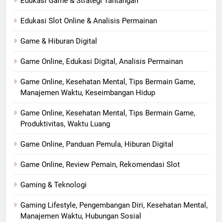
Edukasi Game & Strategi Tantangan
Edukasi Slot Online & Analisis Permainan
Game & Hiburan Digital
Game Online, Edukasi Digital, Analisis Permainan
Game Online, Kesehatan Mental, Tips Bermain Game,
Manajemen Waktu, Keseimbangan Hidup
Game Online, Kesehatan Mental, Tips Bermain Game,
Produktivitas, Waktu Luang
Game Online, Panduan Pemula, Hiburan Digital
Game Online, Review Pemain, Rekomendasi Slot
Gaming & Teknologi
Gaming Lifestyle, Pengembangan Diri, Kesehatan Mental,
Manajemen Waktu, Hubungan Sosial