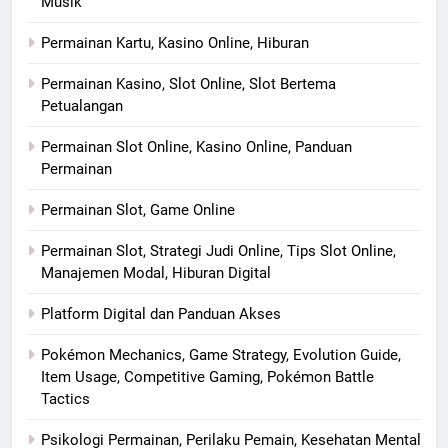
Musik
Permainan Kartu, Kasino Online, Hiburan
Permainan Kasino, Slot Online, Slot Bertema
Petualangan
Permainan Slot Online, Kasino Online, Panduan
Permainan
Permainan Slot, Game Online
Permainan Slot, Strategi Judi Online, Tips Slot Online,
Manajemen Modal, Hiburan Digital
Platform Digital dan Panduan Akses
Pokémon Mechanics, Game Strategy, Evolution Guide,
Item Usage, Competitive Gaming, Pokémon Battle
Tactics
Psikologi Permainan, Perilaku Pemain, Kesehatan Mental