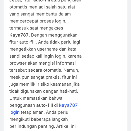
otomatis menjadi salah satu alat
yang sangat membantu dalam
mempercepat proses login,
termasuk saat mengakses
Kaya787
. Dengan menggunakan
fitur auto-fill, Anda tidak perlu lagi
mengetikkan username dan kata
sandi setiap kali ingin login, karena
browser akan mengisi informasi
tersebut secara otomatis. Namun,
meskipun sangat praktis, fitur ini
juga memiliki risiko keamanan jika
tidak digunakan dengan hati-hati.
Untuk memastikan bahwa
penggunaan
auto-fill
di
kaya787
login
tetap aman, Anda perlu
mengikuti beberapa langkah
perlindungan penting. Artikel ini