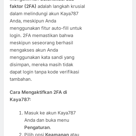
faktor (2FA)
adalah langkah krusial
dalam melindungi akun Kaya787
Anda, meskipun Anda
menggunakan fitur auto-fill untuk
login. 2FA memastikan bahwa
meskipun seseorang berhasil
mengakses akun Anda
menggunakan kata sandi yang
disimpan, mereka masih tidak
dapat login tanpa kode verifikasi
tambahan.
Cara Mengaktifkan 2FA di
Kaya787:
Masuk ke akun Kaya787
Anda dan buka menu
Pengaturan
.
Pilih opsi
Keamanan
atau