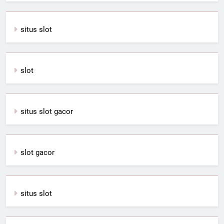
situs slot
slot
situs slot gacor
slot gacor
situs slot