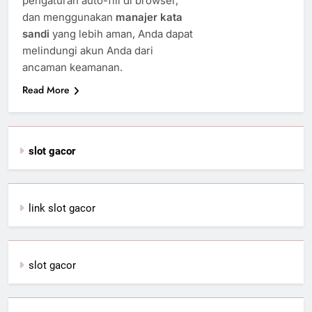
pengaturan auto-fill di browser,
dan menggunakan
manajer kata
sandi
yang lebih aman, Anda dapat
melindungi akun Anda dari
ancaman keamanan.
Read More
slot gacor
link slot gacor
slot gacor