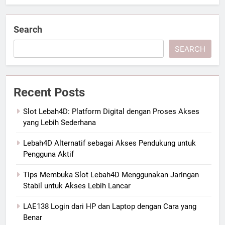
Search
SEARCH
Recent Posts
Slot Lebah4D: Platform Digital dengan Proses Akses
yang Lebih Sederhana
Lebah4D Alternatif sebagai Akses Pendukung untuk
Pengguna Aktif
Tips Membuka Slot Lebah4D Menggunakan Jaringan
Stabil untuk Akses Lebih Lancar
LAE138 Login dari HP dan Laptop dengan Cara yang
Benar