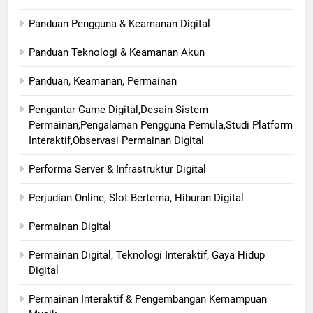
Panduan Pengguna & Keamanan Digital
Panduan Teknologi & Keamanan Akun
Panduan, Keamanan, Permainan
Pengantar Game Digital,Desain Sistem
Permainan,Pengalaman Pengguna Pemula,Studi Platform
Interaktif,Observasi Permainan Digital
Performa Server & Infrastruktur Digital
Perjudian Online, Slot Bertema, Hiburan Digital
Permainan Digital
Permainan Digital, Teknologi Interaktif, Gaya Hidup
Digital
Permainan Interaktif & Pengembangan Kemampuan