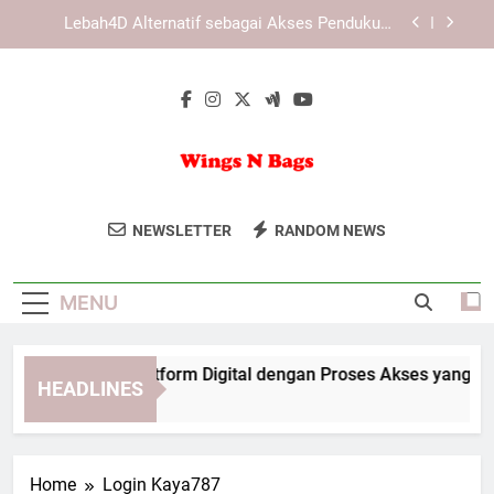
Skip
Tips Membuka Slot Lebah4D Menggunakan
to
Jaringan Stabil untuk Akses Lebih Lancar
content
LAE138 Login dari HP dan Laptop dengan Cara
yang Benar
Slot Lebah4D: Platform Digital dengan Proses
Akses yang Lebih Sederhana
Lebah4D Alternatif sebagai Akses Pendukung
untuk Pengguna Aktif
Wings N Bags
Lengkapi Penampilan Anda Dengan Tas
Tips Membuka Slot Lebah4D Menggunakan
NEWSLETTER
RANDOM NEWS
Jaringan Stabil untuk Akses Lebih Lancar
Dan Aksesori Dari Wings N Bags. Gaya
LAE138 Login dari HP dan Laptop dengan Cara
Trendy Untuk Segala Kesempatan.
yang Benar
MENU
ot Lebah4D: Platform Digital dengan Proses Akses yang Lebi
HEADLINES
Months Ago
Home
Login Kaya787