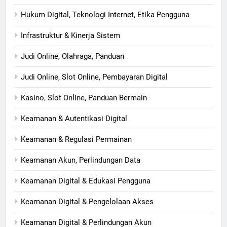
Hukum Digital, Teknologi Internet, Etika Pengguna
Infrastruktur & Kinerja Sistem
Judi Online, Olahraga, Panduan
Judi Online, Slot Online, Pembayaran Digital
Kasino, Slot Online, Panduan Bermain
Keamanan & Autentikasi Digital
Keamanan & Regulasi Permainan
Keamanan Akun, Perlindungan Data
Keamanan Digital & Edukasi Pengguna
Keamanan Digital & Pengelolaan Akses
Keamanan Digital & Perlindungan Akun