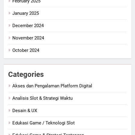
February 2025
January 2025
December 2024
November 2024
October 2024
Categories
Akses dan Pengalaman Platform Digital
Analisis Slot & Strategi Waktu
Desain & UX
Edukasi Game / Teknologi Slot