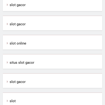
slot gacor
slot gacor
slot online
situs slot gacor
slot gacor
slot