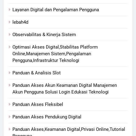
Layanan Digital dan Pengalaman Pengguna
lebah4d
Observabilitas & Kinerja Sistem
Optimasi Akses Digital,Stabilitas Platform
Online,Manajemen Sistem,Pengalaman
Pengguna,Infrastruktur Teknologi
Panduan & Analisis Slot
Panduan Akses Akun Keamanan Digital Manajemen
Akun Pengguna Solusi Login Edukasi Teknologi
Panduan Akses Fleksibel
Panduan Akses Pendukung Digital
Panduan Akses,Keamanan Digital,Privasi Online,Tutorial
Pengguna