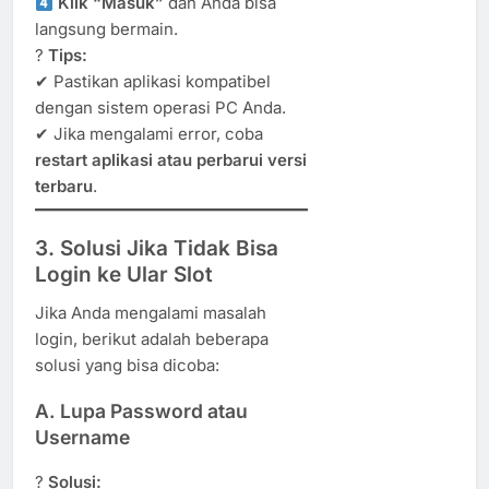
Klik “Masuk”
dan Anda bisa
langsung bermain.
?
Tips:
✔ Pastikan aplikasi kompatibel
dengan sistem operasi PC Anda.
✔ Jika mengalami error, coba
restart aplikasi atau perbarui versi
terbaru
.
3. Solusi Jika Tidak Bisa
Login ke Ular Slot
Jika Anda mengalami masalah
login, berikut adalah beberapa
solusi yang bisa dicoba:
A. Lupa Password atau
Username
?
Solusi: