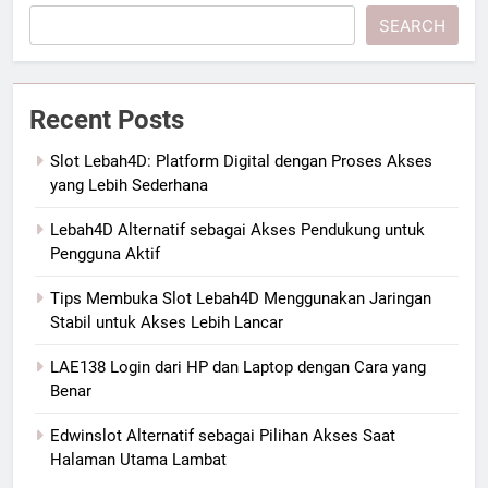
SEARCH
Recent Posts
Slot Lebah4D: Platform Digital dengan Proses Akses
yang Lebih Sederhana
Lebah4D Alternatif sebagai Akses Pendukung untuk
Pengguna Aktif
Tips Membuka Slot Lebah4D Menggunakan Jaringan
Stabil untuk Akses Lebih Lancar
LAE138 Login dari HP dan Laptop dengan Cara yang
Benar
Edwinslot Alternatif sebagai Pilihan Akses Saat
Halaman Utama Lambat