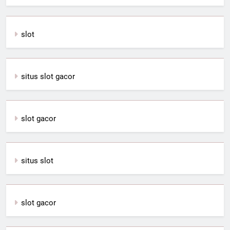
slot
situs slot gacor
slot gacor
situs slot
slot gacor