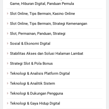
Game, Hiburan Digital, Panduan Pemula
Slot Online, Tips Bermain, Kasino Online
Slot Online, Tips Bermain, Strategi Kemenangan
Slot, Permainan, Panduan, Strategi
Sosial & Ekonomi Digital
Stabilitas Akses dan Solusi Halaman Lambat
Strategi Slot & Pola Bonus
Teknologi & Analisis Platform Digital
Teknologi & Analitik Sistem
Teknologi & Dukungan Pengguna
Teknologi & Gaya Hidup Digital