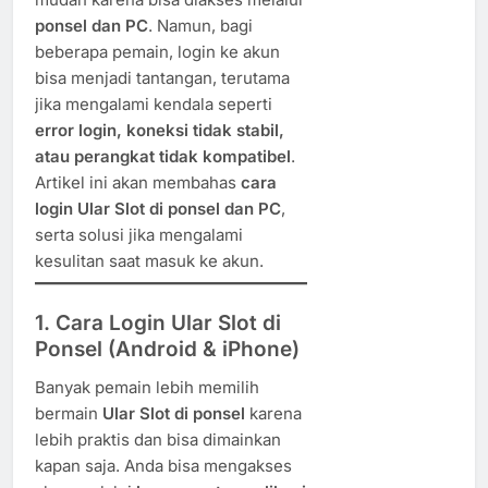
ponsel dan PC
. Namun, bagi
beberapa pemain, login ke akun
bisa menjadi tantangan, terutama
jika mengalami kendala seperti
error login, koneksi tidak stabil,
atau perangkat tidak kompatibel
.
Artikel ini akan membahas
cara
login Ular Slot di ponsel dan PC
,
serta solusi jika mengalami
kesulitan saat masuk ke akun.
1. Cara Login Ular Slot di
Ponsel (Android & iPhone)
Banyak pemain lebih memilih
bermain
Ular Slot di ponsel
karena
lebih praktis dan bisa dimainkan
kapan saja. Anda bisa mengakses