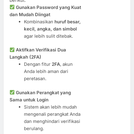
berikut:
Gunakan Password yang Kuat
dan Mudah Diingat
Kombinasikan
huruf besar,
kecil, angka, dan simbol
agar lebih sulit ditebak.
Aktifkan Verifikasi Dua
Langkah (2FA)
Dengan fitur
2FA
, akun
Anda lebih aman dari
peretasan.
Gunakan Perangkat yang
Sama untuk Login
Sistem akan lebih mudah
mengenali perangkat Anda
dan menghindari verifikasi
berulang.