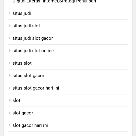
Digital,Literasi Internet,Strategi Penulisan
situs judi
situs judi slot
situs judi slot gacor
situs judi slot online
situs slot
situs slot gacor
situs slot gacor hari ini
slot
slot gacor
slot gacor hari ini