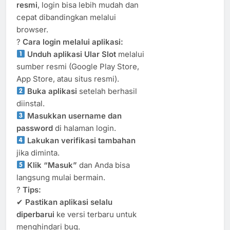
resmi
, login bisa lebih mudah dan
cepat dibandingkan melalui
browser.
?
Cara login melalui aplikasi:
Unduh aplikasi Ular Slot
melalui
sumber resmi (Google Play Store,
App Store, atau situs resmi).
Buka aplikasi
setelah berhasil
diinstal.
Masukkan username dan
password
di halaman login.
Lakukan verifikasi tambahan
jika diminta.
Klik “Masuk”
dan Anda bisa
langsung mulai bermain.
?
Tips:
✔
Pastikan aplikasi selalu
diperbarui
ke versi terbaru untuk
menghindari bug.