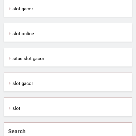
slot gacor
slot online
situs slot gacor
slot gacor
slot
Search