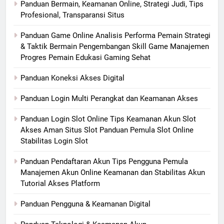
Panduan Bermain, Keamanan Online, Strategi Judi, Tips
Profesional, Transparansi Situs
Panduan Game Online Analisis Performa Pemain Strategi
& Taktik Bermain Pengembangan Skill Game Manajemen
Progres Pemain Edukasi Gaming Sehat
Panduan Koneksi Akses Digital
Panduan Login Multi Perangkat dan Keamanan Akses
Panduan Login Slot Online Tips Keamanan Akun Slot
Akses Aman Situs Slot Panduan Pemula Slot Online
Stabilitas Login Slot
Panduan Pendaftaran Akun Tips Pengguna Pemula
Manajemen Akun Online Keamanan dan Stabilitas Akun
Tutorial Akses Platform
Panduan Pengguna & Keamanan Digital