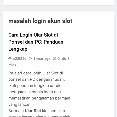
masalah login akun slot
Cara Login Ular Slot di
Ponsel dan PC: Panduan
Lengkap
e22f22e
1 year ago
0
8
mins
Pelajari cara login Ular Slot di
ponsel dan PC dengan mudah.
Ikuti panduan lengkap untuk
mengatasi kendala login dan
memastikan pengalaman bermain
yang lancar.
Bermain
Ular Slot
kini semakin
mudah karena bisa diakses melalui