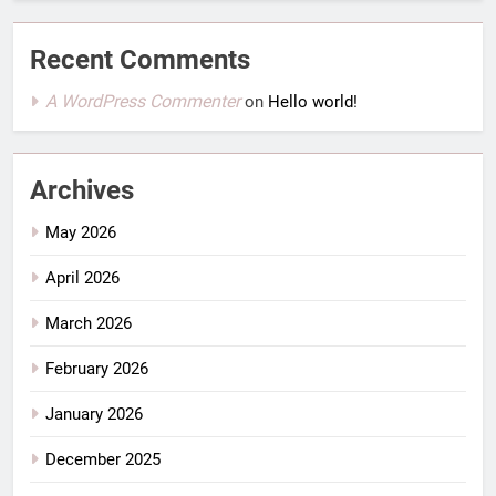
Recent Comments
A WordPress Commenter
on
Hello world!
Archives
May 2026
April 2026
March 2026
February 2026
January 2026
December 2025